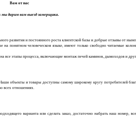
Вам от нас
ы
мы дарим вам выезд замерщика.
льного развития и постоянного роста клиентской базы и добрые отзывы от ны
ые на понятном человеческом языке, имеют только свободно читаемые коло
я на все этапы процесса, включающие
монтаж печей каминов
, дымоходов и дру
Наши объекты и товары доступны самому широкому кругу потребителей благо
во всех отношениях.
одходящего варианта или сделать заказ, достаточно набрать наш номер, вс