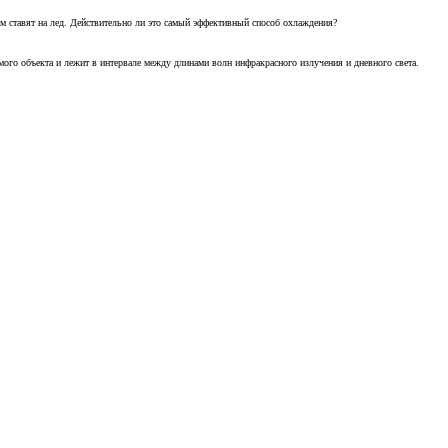
м ставят на лед. Действительно ли это самый эффективный способ охлаждения?
ого объекта и лежит в интервале между длинами волн инфракрасного излучения и дневного света.