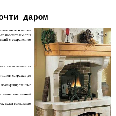
очти даром
зовые котлы и теплые
ьте повелителем огня
акций с сохранением
ожительно влияем на
егионов сокращая до
и квалифицированные
в жизнь ваш личный
ры, делая возможным