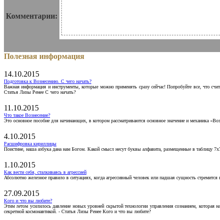
Комментарии:
Полезная информация
14.10.2015
Подготовка к Вознесению. С чего начать?
Важная информация и инструменты, которые можно применять сразу сейчас! Попробуйте все, что счит
Статья Лизы Ренее С чего начать?
11.10.2015
Что такое Вознесение?
Это основное пособие для начинающих, в котором рассматриваются основное значение и механика «Воз
4.10.2015
Расшифровка кириллицы
Поистине, наша азбука дана нам Богом. Какой смысл несут буквы алфавита, размещенные в таблицу 7х
1.10.2015
Как вести себя, сталкиваясь в агрессией
Абсолютно железное правило в ситуациях, когда агрессивный человек или падшая сущность стремится ва
27.09.2015
Кого и что вы любите?
Этим летом усилилось давление новых уровней скрытой технологии управления сознанием, которая н
секретной космонавтикой. - Статья Лизы Ренее Кого и что вы любите?