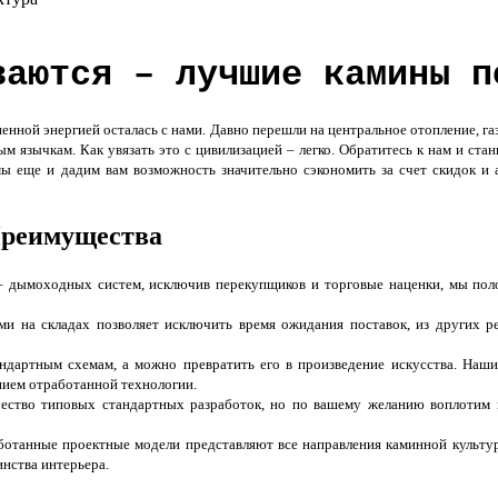
ваются – лучшие камины п
ненной энергией осталась с нами. Давно перешли на центральное отопление, га
 язычкам. Как увязать это с цивилизацией – легко. Обратитесь к нам и стан
мы еще и дадим вам возможность значительно сэкономить за счет скидок и 
реимущества
 дымоходных систем, исключив перекупщиков и торговые наценки, мы пол
 на складах позволяет исключить время ожидания поставок, из других р
ндартным схемам, а можно превратить его в произведение искусства. Наш
нием отработанной технологии.
ество типовых стандартных разработок, но по вашему желанию воплотим 
аботанные проектные модели представляют все направления каминной культу
нства интерьера.