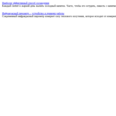
Наиболее эффективный способ охлаждения
Каждый любит в жаркий день выпить холодный напиток. Часто, чтобы его остудить, емкость с напитко
Инфракрасный пирометр – устройство и принцип работы
Современный инфракрасный пирометр измеряет силу теплового излучения, которое исходит от измеряем