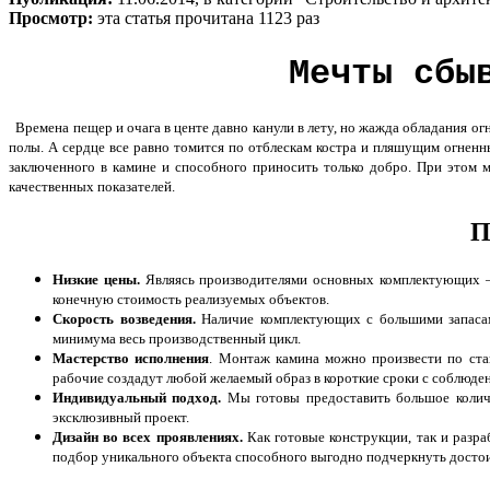
Просмотр:
эта статья прочитана 1123 раз
Мечты сбы
Времена пещер и очага в центе давно канули в лету, но жажда обладания ог
полы. А сердце все равно томится по отблескам костра и пляшущим огненным
заключенного в камине и способного приносить только добро. При этом 
качественных показателей.
П
Низкие цены.
Являясь производителями основных комплектующих –
конечную стоимость реализуемых объектов.
Скорость возведения.
Наличие комплектующих с большими запасами
минимума весь производственный цикл.
Мастерство исполнения
.
Монтаж камина
можно произвести по ста
рабочие создадут любой желаемый образ в короткие сроки с соблюде
Индивидуальный подход.
Мы готовы предоставить большое колич
эксклюзивный проект.
Дизайн во всех проявлениях.
Как готовые конструкции, так и разр
подбор уникального объекта способного выгодно подчеркнуть достои