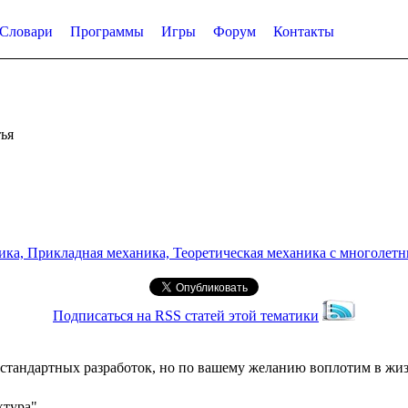
Словари
Программы
Игры
Форум
Контакты
ья
а, Прикладная механика, Теоретическая механика с многолетним
Подписаться на RSS статей этой тематики
стандартных разработок, но по вашему желанию воплотим в жи
ктура"