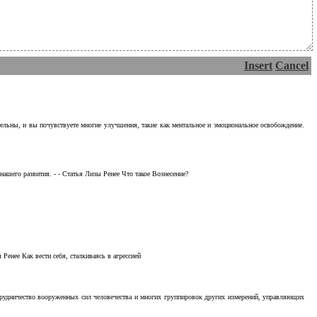
Insert
Cancel
тельны, и вы почувствуете многие улучшения, такие как ментальное и эмоциональное освобождение.
ашего развития. - - Статья Лизы Ренее Что такое Вознесение?
Ренее Как вести себя, сталкиваясь в агрессией
отрудничество вооруженных сил человечества и многих группировок других измерений, управляющих