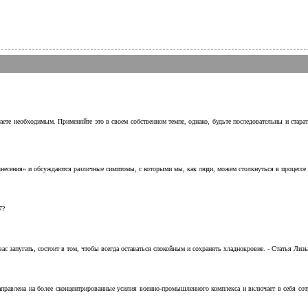
аете необходимым. Применяйте это в своем собственном темпе, однако, будьте последовательны и стара
несения» и обсуждаются различные симптомы, с которыми мы, как люди, можем столкнуться в процессе н
7?
с запугать, состоит в том, чтобы всегда оставаться спокойным и сохранять хладнокровие. - Статья Лизы 
аправлена на более сконцентрированные усилия военно-промышленного комплекса и включает в себя с