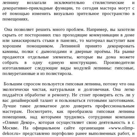
лепнину возлагали исключительно стилистические и
декоративно-прикладные функции, то сегодня мастера могут с
её помощью изменить визуально зрительное пространство в
помещениях.
Она позволяет решить много проблем. Например, вы захотели
скрыть от посторонних глаз проходящие коммуникации в доме
или замаскировать стыки в панелях, то материал выступит вам
хорошим помощником. Лепниной принято декорировать
камины, полки с дымоходами и дверные проёмы. На рынке
продаются отдельные элементы, которые вы дома можете
собрать в одну единую конструкцию. Производители
изготавливают следующие виды модулей лепнины: гипсовые,
полиуретановые и из полистирола.
Большим спросом пользуется гипсовая лепнина, потому что она
экологически чистая, натуральная и долговечная. Она легко
поддаётся обработке и ремонту. Не стоит проверять есть ли у
вас дизайнерский талант и пользоваться готовыми заготовками.
Лучше такое деликатное дело доверить профессиональным
мастерам. Посмотрите, как преобразила гипсовая лепнина
помещения, над которыми трудились сотрудники компании
«Олимп Декор», которая осуществляет свою деятельность в г.
Москве. На официальном сайте организации «www.olimp-
dekor.ru» представлено портфолио ранее выполненных работ, и