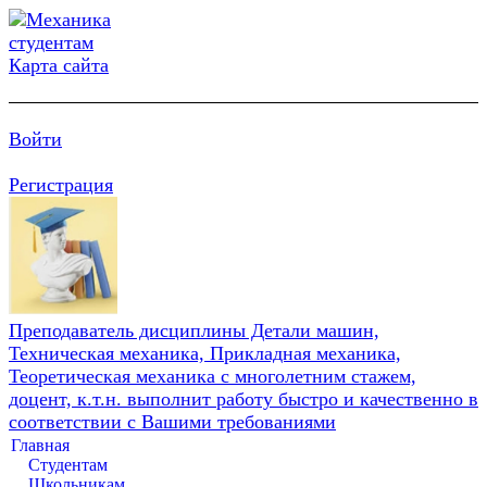
Карта сайта
Войти
Регистрация
Преподаватель дисциплины Детали машин,
Техническая механика, Прикладная механика,
Теоретическая механика с многолетним стажем,
доцент, к.т.н. выполнит работу быстро и качественно в
соответствии с Вашими требованиями
Главная
Студентам
Школьникам