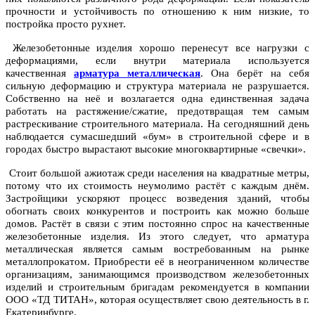
прочности и устойчивость по отношению к ним низкие, то
постройка просто рухнет.
Железобетонные изделия хорошо перенесут все нагрузки с
деформациями, если внутри материала используется
качественная
арматура металлическая
. Она берёт на себя
сильную деформацию и структура материала не разрушается.
Собственно на неё и возлагается одна единственная задача
работать на растяжение/сжатие, предотвращая тем самым
растрескивание строительного материала. На сегодняшний день
наблюдается сумасшедший «бум» в строительной сфере и в
городах быстро вырастают высокие многоквартирные «свечки».
Стоит большой ажиотаж среди населения на квадратные метры,
потому что их стоимость неумолимо растёт с каждым днём.
Застройщики ускоряют процесс возведения зданий, чтобы
обогнать своих конкурентов и построить как можно больше
домов. Растёт в связи с этим постоянно спрос на качественные
железобетонные изделия. Из этого следует, что арматура
металлическая является самым востребованным на рынке
металлопрокатом. Приобрести её в неограниченном количестве
организациям, занимающимся производством железобетонных
изделий и строительным бригадам рекомендуется в компании
ООО «ТД ТИТАН», которая осуществляет свою деятельность в г.
Екатеринбурге.