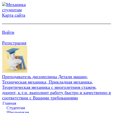
Карта сайта
Войти
Регистрация
Преподаватель дисциплины Детали машин,
Техническая механика, Прикладная механика,
Теоретическая механика с многолетним стажем,
доцент, к.т.н. выполнит работу быстро и качественно в
соответствии с Вашими требованиями
Главная
Студентам
Школьникам