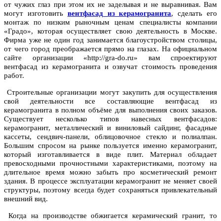
от чужих глаз при этом их не заделывая и не выравнивая. Вам
могут изготовить
вентфасад из керамогранита
, сделать его
монтаж по низким рыночным ценам специалисты компании
«Градо», которая осуществляет свою деятельность в Москве.
Фирма уже не один год занимается благоустройством столицы,
от чего город преображается прямо на глазах. На официальном
сайте организации «http://gra-do.ru» вам спроектируют
вентфасад из керамогранита и озвучат стоимость проведения
работ.
Строительные организации могут закупить для осуществления
свой деятельности все составляющие вентфасад из
керамогранита в полном объёме для выполнения своих заказов.
Существует несколько типов навесных вентфасадов:
керамогранит, металлический и виниловый сайдинг, фасадные
кассеты, сендвич-панели, облицовочное стекло и полиалпан.
Большим спросом на рынке пользуется именно керамогранит,
который изготавливается в виде плит. Материал обладает
превосходными прочностными характеристиками, поэтому на
длительное время можно забыть про косметический ремонт
здания. В процессе эксплуатации керамогранит не меняет своей
структуры, поэтому всегда будет сохраняться привлекательный
внешний вид.
Когда на производстве обжигается керамический гранит, то