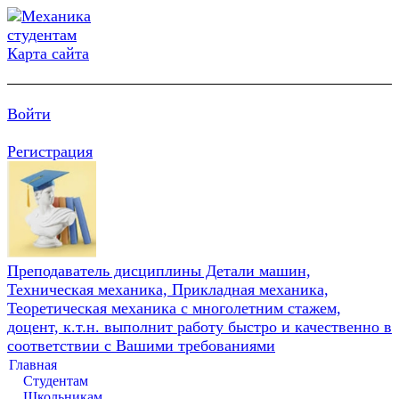
Карта сайта
Войти
Регистрация
Преподаватель дисциплины Детали машин,
Техническая механика, Прикладная механика,
Теоретическая механика с многолетним стажем,
доцент, к.т.н. выполнит работу быстро и качественно в
соответствии с Вашими требованиями
Главная
Студентам
Школьникам