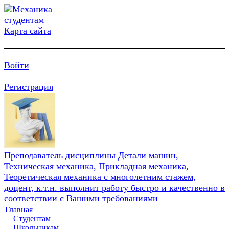
Карта сайта
Войти
Регистрация
Преподаватель дисциплины Детали машин,
Техническая механика, Прикладная механика,
Теоретическая механика с многолетним стажем,
доцент, к.т.н. выполнит работу быстро и качественно в
соответствии с Вашими требованиями
Главная
Студентам
Школьникам