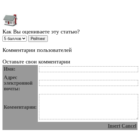
Как Вы оцениваете эту статью?
Комментарии пользователей
Оставьте свои комментарии
Имя:
Адрес
электронной
почты:
Комментарии:
Insert
Cancel