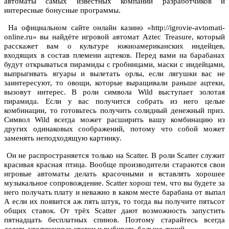
автоматы самых известных компаний разработчиков и
интересные бонусные программы.
На официальном сайте онлайн казино «http://igrovie-avtomati-
online.ru» вы найдёте игровой автомат Aztec Treasure, который
расскажет вам о культуре южноамериканских индейцев,
входящих в состав племени ацтеков. Перед вами на барабанах
будут открываться пирамиды с гробницами, маски с индейцами,
выпрыгивать ягуары и вылетать орлы, если лягушки вас не
заинтересуют, то овощи, которые выращивали раньше ацтеки,
вызовут интерес. В роли символа Wild выступает золотая
пирамида. Если у вас получится собрать из него целые
комбинации, то готовьтесь получить солидный денежный приз.
Символ Wild всегда может расширить вашу комбинацию из
других одинаковых соображений, потому что собой может
заменять неподходящую картинку.
Он не распространяется только на Scatter. В роли Scatter служит
красивая красная птица. Вообще производители стараются свои
игровые автоматы делать красочными и вставлять хорошее
музыкальное сопровождение. Scatter хорош тем, что вы будете за
него получать плату и неважно в каком месте барабана от выпал
А если их появится аж пять штук, то тогда вы получите пятьсот
общих ставок. От трёх Scatter дают возможность запустить
пятнадцать бесплатных спинов. Поэтому старайтесь всегда