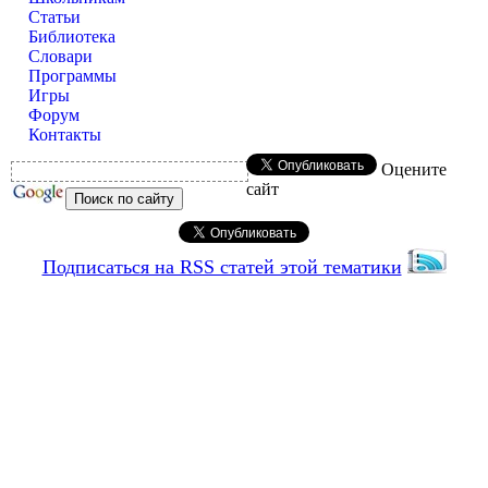
Статьи
Библиотека
Словари
Программы
Игры
Форум
Контакты
Оцените
сайт
Подписаться на RSS статей этой тематики