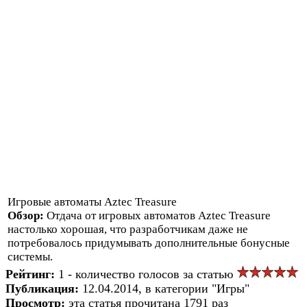
Игровые автоматы Aztec Treasure
Обзор:
Отдача от игровых автоматов Aztec Treasure
настолько хорошая, что разработчикам даже не
потребовалось придумывать дополнительные бонусные
системы.
Рейтинг:
1 - количество голосов за статью
Публикация:
12.04.2014, в категории "Игры"
Просмотр:
эта статья прочитана 1791 раз