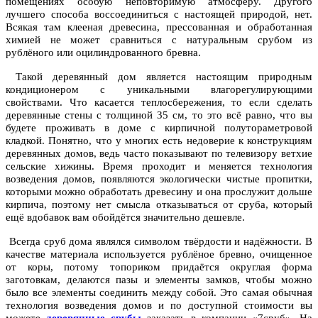
помещениях особую неповторимую атмосферу. Другого
лучшего способа воссоединиться с настоящей природой, нет.
Всякая там клееная древесина, прессованная и обработанная
химией не может сравниться с натуральным срубом из
рублёного или оцилиндрованного бревна.
Такой деревянный дом является настоящим природным
кондиционером с уникальными влагорегулирующими
свойствами. Что касается теплосбережения, то если сделать
деревянные стены с толщиной 35 см, то это всё равно, что вы
будете проживать в доме с кирпичной полутораметровой
кладкой. Понятно, что у многих есть недоверие к конструкциям
деревянных домов, ведь часто показывают по телевизору ветхие
сельские хижины. Время проходит и меняется технология
возведения домов, появляются экологически чистые пропитки,
которыми можно обработать древесину и она прослужит дольше
кирпича, поэтому нет смысла отказываться от сруба, который
ещё вдобавок вам обойдётся значительно дешевле.
Всегда сруб дома являлся символом твёрдости и надёжности. В
качестве материала используется рублёное бревно, очищенное
от коры, потому топориком придаётся округлая форма
заготовкам, делаются пазы и элементы замков, чтобы можно
было все элементы соединить между собой. Это самая обычная
технология возведения домов и по доступной стоимости вы