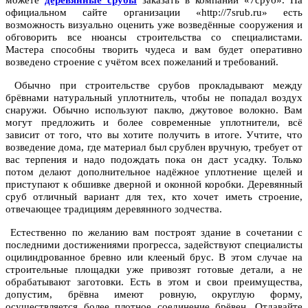
можете
деревянные срубы
заказать в компании «7сруб». На
официальном сайте организации «http://7srub.ru» есть
возможность визуально оценить уже возведённые сооружения и
обговорить все нюансы строительства со специалистами.
Мастера способны творить чудеса и вам будет оперативно
возведено строение с учётом всех пожеланий и требований.
Обычно при строительстве срубов прокладывают между
брёвнами натуральный уплотнитель, чтобы не попадал воздух
снаружи. Обычно используют паклю, джутовое волокно. Вам
могут предложить и более современные уплотнители, всё
зависит от того, что вы хотите получить в итоге. Учтите, что
возведение дома, где материал был срублен вручную, требует от
вас терпения и надо подождать пока он даст усадку. Только
потом делают дополнительное надёжное уплотнение щелей и
приступают к обшивке дверной и оконной коробки. Деревянный
сруб отличный вариант для тех, кто хочет иметь строение,
отвечающее традициям деревянного зодчества.
Естественно по желанию вам построят здание в сочетании с
последними достижениями прогресса, задействуют специалисты
оцилиндрованное бревно или клееный брус. В этом случае на
строительные площадки уже привозят готовые детали, а не
обрабатывают заготовки. Есть в этом и свои преимущества,
допустим, брёвна имеют ровную, округлую форму,
осуществляется более плотное соединение брёвен. Отдавайте