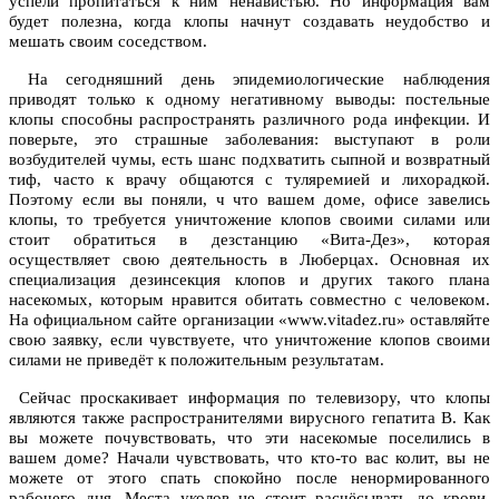
успели пропитаться к ним ненавистью. Но информация вам
будет полезна, когда клопы начнут создавать неудобство и
мешать своим соседством.
На сегодняшний день эпидемиологические наблюдения
приводят только к одному негативному выводы: постельные
клопы способны распространять различного рода инфекции. И
поверьте, это страшные заболевания: выступают в роли
возбудителей чумы, есть шанс подхватить сыпной и возвратный
тиф, часто к врачу общаются с туляремией и лихорадкой.
Поэтому если вы поняли, ч что вашем доме, офисе завелись
клопы, то требуется уничтожение клопов своими силами
или
стоит обратиться в дезстанцию «Вита-Дез», которая
осуществляет свою деятельность в Люберцах. Основная их
специализация дезинсекция клопов и других такого плана
насекомых, которым нравится обитать совместно с человеком.
На официальном сайте организации «www.vitadez.ru» оставляйте
свою заявку, если чувствуете, что уничтожение клопов своими
силами не приведёт к положительным результатам.
Сейчас проскакивает информация по телевизору, что клопы
являются также распространителями вирусного гепатита В. Как
вы можете почувствовать, что эти насекомые поселились в
вашем доме? Начали чувствовать, что кто-то вас колит, вы не
можете от этого спать спокойно после ненормированного
рабочего дня. Места уколов не стоит расчёсывать до крови,