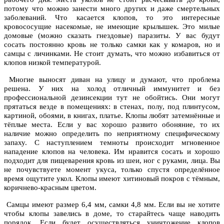
потому что можно занести много других и даже смертельных
заболеваний. Что касается клопов, то это интересные
кровососущие насекомые, не имеющие крылышек. Это милые
домовые (можно сказать гнездовые) паразиты. У вас будут
сосать постоянно кровь не только самки как у комаров, но и
самцы с личинками. Не стоит думать, что можно избавиться от
клопов низкой температурой.
Многие выносят диван на улицу и думают, что проблема
решена. У них на холод отличный иммунитет и без
профессиональной дезинсекции тут не обойтись. Они могут
прятаться везде в помещениях: в стенах, полу, под плинтусом,
картиной, обоями, в книгах, платье. Клопы любят затемнённые и
тёплые места. Если у вас хорошо развито обоняние, то их
наличие можно определить по неприятному специфическому
запаху. С наступлением темноты происходит мгновенное
нападение клопов на человека. Им нравится сосать и хорошо
подходит для пищеварения кровь из шеи, ног с руками, лица. Вы
не почувствуете момент укуса, только спустя определённое
время ощутите укол. Клопы имеют хитиновый покров с тёмным,
коричнево-красным цветом.
Самцы имеют размер 6,4 мм, самки 4,8 мм. Если вы не хотите
чтобы клопы завелись в доме, то старайтесь чаще наводить
порядок. Если будет осуществляться уничтожение клопов