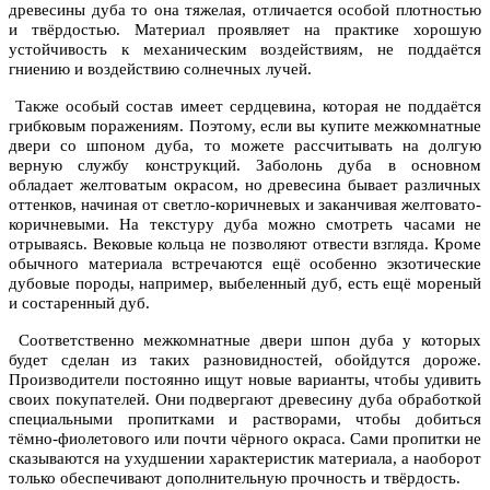
древесины дуба то она тяжелая, отличается особой плотностью
и твёрдостью. Материал проявляет на практике хорошую
устойчивость к механическим воздействиям, не поддаётся
гниению и воздействию солнечных лучей.
Также особый состав имеет сердцевина, которая не поддаётся
грибковым поражениям. Поэтому, если вы купите межкомнатные
двери со шпоном дуба, то можете рассчитывать на долгую
верную службу конструкций. Заболонь дуба в основном
обладает желтоватым окрасом, но древесина бывает различных
оттенков, начиная от светло-коричневых и заканчивая желтовато-
коричневыми. На текстуру дуба можно смотреть часами не
отрываясь. Вековые кольца не позволяют отвести взгляда. Кроме
обычного материала встречаются ещё особенно экзотические
дубовые породы, например, выбеленный дуб, есть ещё мореный
и состаренный дуб.
Соответственно межкомнатные двери шпон дуба у которых
будет сделан из таких разновидностей, обойдутся дороже.
Производители постоянно ищут новые варианты, чтобы удивить
своих покупателей. Они подвергают древесину дуба обработкой
специальными пропитками и растворами, чтобы добиться
тёмно-фиолетового или почти чёрного окраса. Сами пропитки не
сказываются на ухудшении характеристик материала, а наоборот
только обеспечивают дополнительную прочность и твёрдость.