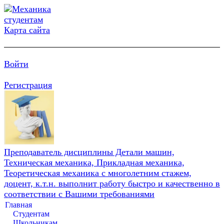
Карта сайта
Войти
Регистрация
Преподаватель дисциплины Детали машин,
Техническая механика, Прикладная механика,
Теоретическая механика с многолетним стажем,
доцент, к.т.н. выполнит работу быстро и качественно в
соответствии с Вашими требованиями
Главная
Студентам
Школьникам