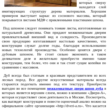
которых сверху
находится слой
имитирующих структуру дерева материалов. Хорошим
примером выступает каркас из соснового массива, который
покрывается листами МДФ с приклеенными пластинами шпона.
Под шпоном следует понимать тонкие листы, изготовленные из
натуральной древесины. Они придают межкомнатным дверям
привлекательный внешний вид и солидность. Производители
свою продукцию изготавливают настолько качественно, что
конструкции служат долгие годы, благодаря использованию
новых технологий производства. Особенно ценятся двери с
дубовым шпоном. Не стоит сильно экономить в таком
деликатном деле и желательно приобрести именно такие
конструкции, тем более, что они и так стоят сущие копейки по
сравнению с массивом.
Дуб всегда был статным и красивым представителем из всех
лесных пород. Все другие искусственные материалы всегда
стараются подогнать именно под его текстуру. Приобрести
выгодно во все помещения
межкомнатные двери шпон дуба
в
которых является верхним слоем, можно в компании «Двери-А»,
которая осуществляет свою деятельность в Москве. Посмотреть,
как выглядят конструкции и повести оценочный анализ можно на
официальном сайте организации «http://dveri-a.ru». Что касается