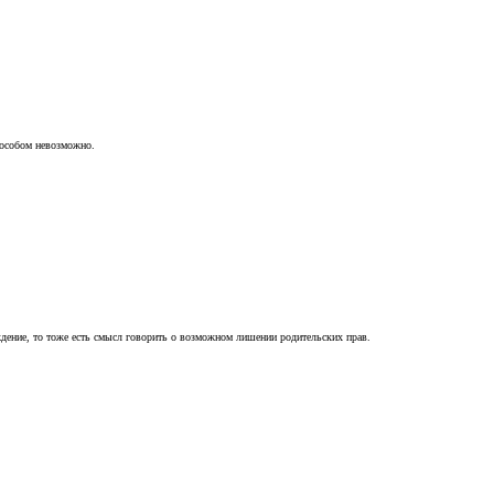
пособом невозможно.
ждение, то тоже есть смысл говорить о возможном лишении родительских прав.