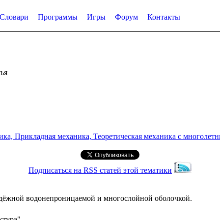
Словари
Программы
Игры
Форум
Контакты
ья
а, Прикладная механика, Теоретическая механика с многолетним
Подписаться на RSS статей этой тематики
адёжной водонепроницаемой и многослойной оболочкой.
ктура"