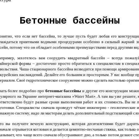
Бетонные бассейны
ятно, что если нет бассейна, то лучше пусть будет любая его конструкц
лаждаться приятными водными процедурами особенно в сильный жаркий зн
сейн, потому что он обладает особенными преимуществами перед другими ви
пример, захотелось вам соорудить квадратный бассейн – всегда пожалуй
айнерской формы – достаточно просто обратиться к специалистам в специал
вольствия. Чаша стационарного бассейна возводится при помощи армированног
курейских наслаждений. Делайте его большим и просторным. У вас вообще пр
ериалом. Своё гидротехническое сооружение можно сделать настолько оригин
ать более подробно про
бетонные бассейны
и другие его конструкции можно
улярного на Украине интернет-магазина «Water Mart». А там вы уже решите, 
тветственно будут разные сроки выполнения работ и их стоимость. Вы не 
готовки. Специалисты сначала проведут чёткие инженерно - геологические и
нажную систему, надо ли мастерам делать дополнительный подстилающий слой
о вы получите вечную конструкцию, которая десятилетиями будет дарить
Вначале отрывается котлован и делается цементно-песчаная стяжка, как тольк
азывает, что чаще всего сначала обустраивают дно, а только потом делают ст