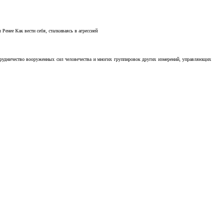
Ренее Как вести себя, сталкиваясь в агрессией
отрудничество вооруженных сил человечества и многих группировок других измерений, управляющих