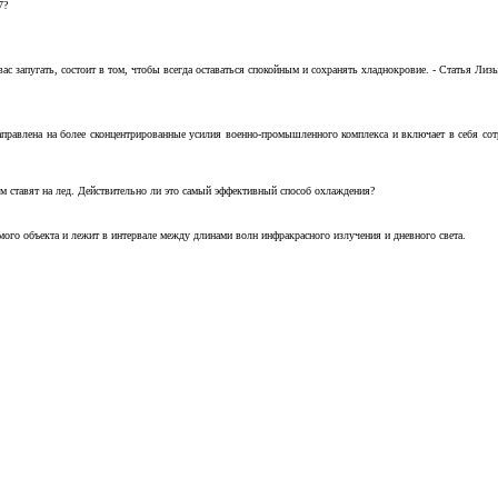
7?
с запугать, состоит в том, чтобы всегда оставаться спокойным и сохранять хладнокровие. - Статья Лизы 
аправлена на более сконцентрированные усилия военно-промышленного комплекса и включает в себя с
м ставят на лед. Действительно ли это самый эффективный способ охлаждения?
ого объекта и лежит в интервале между длинами волн инфракрасного излучения и дневного света.