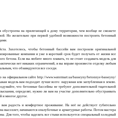
ия обустроена на прилегающей к дому территории, чем вообще не сможете
ой. Но желательно при первой удобной возможности построить бетонный
дами.
ста. Захотелось, чтобы бетонный бассейн вам построили оригинальной
изированные компании и уже в короткий срок будет получать от жизни все
о бетона. Если вы любите много плавать, то не стоит создавать модель для
актически нет никаких ограничений, и вы вправе произвести отделку любым
альным, что обзавидуются все соседи.
 на официальном сайте http://www.watermart.ua/basseyny/betonnye-basseyny/
какая модель вам подходит лучше всего: наружная или заглубленная в землю.
подумайте, что бетонные бассейны не требуют дополнительной тщательной
зыскания, определят, нужно ли вам на участке дополнительно обустраивать
 и многое другое.
 вам радость и комфортное проживание. На неё не действует губительно
о она высохнет, начинаются опалубочные и арматурные работы. Потом мастера
ены. Для того, чтобы заделать все стыки используется специальный холодный