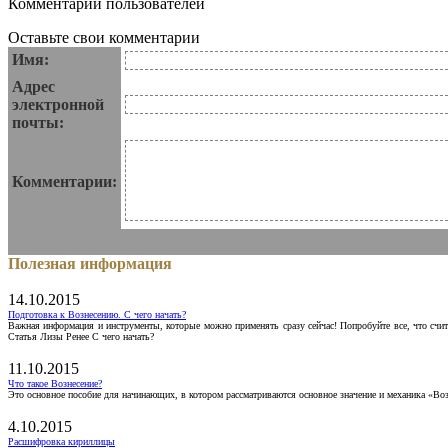
Комментарии пользователей
Оставьте свои комментарии
Имя:
Адрес
электронной
почты:
Комментарии:
Полезная информация
14.10.2015
Подготовка к Вознесению. С чего начать?
Важная информация и инструменты, которые можно применять сразу сейчас! Попробуйте все, что счит
Статья Лизы Ренее С чего начать?
11.10.2015
Что такое Вознесение?
Это основное пособие для начинающих, в котором рассматриваются основное значение и механика «Воз
4.10.2015
Расшифровка кириллицы