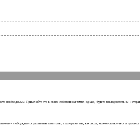
аете необходимым. Применяйте это в своем собственном темпе, однако, будьте последовательны и стара
несения» и обсуждаются различные симптомы, с которыми мы, как люди, можем столкнуться в процессе н