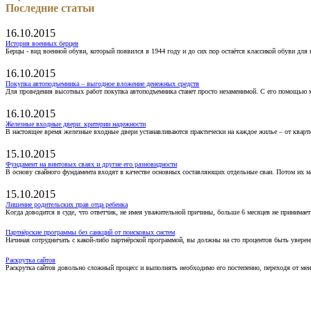
Последние статьи
16.10.2015
История военных берцев
Берцы - вид военной обуви, который появился в 1944 году и до сих пор остаётся классикой обуви для
16.10.2015
Покупка автоподъемника – выгодное вложение денежных средств
Для проведения высотных работ покупка автоподъемника станет просто незаменимой. С его помощью 
16.10.2015
Железные входные двери: критерии надежности
В настоящее время железные входные двери устанавливаются практически на каждое жилье – от кварт
15.10.2015
Фундамент на винтовых сваях и другие его разновидности
В основу свайного фундамента входят в качестве основных составляющих отдельные сваи. Потом их 
15.10.2015
Лишение родительских прав отца ребенка
Когда доводится в суде, что ответчик, не имея уважительной причины, больше 6 месяцев не принимае
Партнёрские программы без санкций от поисковых систем
Начиная сотрудничать с какой-либо партнёрской программой, вы должны на сто процентов быть уверены
Раскрутка сайтов
Раскрутка сайтов довольно сложный процесс и выполнять необходимо его постепенно, переходя от ме