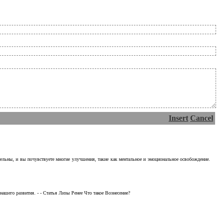
Insert
Cancel
тельны, и вы почувствуете многие улучшения, такие как ментальное и эмоциональное освобождение.
ашего развития. - - Статья Лизы Ренее Что такое Вознесение?