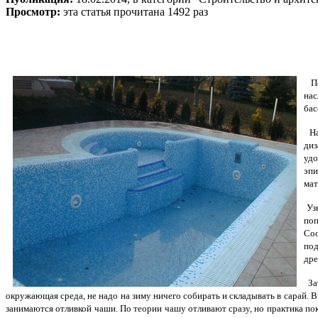
Просмотр:
эта статья прочитана 1492 раз
Пон
нас
бас
На
диз
удо
эпи
мат
Узн
поп
Соо
под
дре
Зат
окружающая среда, не надо на зиму ничего собирать и складывать в сарай. 
занимаются отливкой чаши. По теории чашу отливают сразу, но практика пок