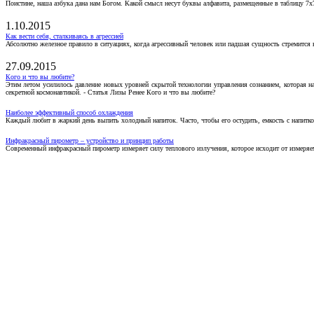
Поистине, наша азбука дана нам Богом. Какой смысл несут буквы алфавита, размещенные в таблицу 7х
1.10.2015
Как вести себя, сталкиваясь в агрессией
Абсолютно железное правило в ситуациях, когда агрессивный человек или падшая сущность стремится ва
27.09.2015
Кого и что вы любите?
Этим летом усилилось давление новых уровней скрытой технологии управления сознанием, которая н
секретной космонавтикой. - Статья Лизы Ренее Кого и что вы любите?
Наиболее эффективный способ охлаждения
Каждый любит в жаркий день выпить холодный напиток. Часто, чтобы его остудить, емкость с напитко
Инфракрасный пирометр – устройство и принцип работы
Современный инфракрасный пирометр измеряет силу теплового излучения, которое исходит от измеряем