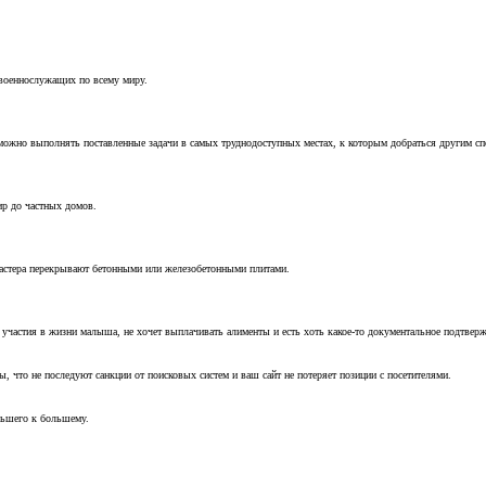
 военнослужащих по всему миру.
можно выполнять поставленные задачи в самых труднодоступных местах, к которым добраться другим с
ир до частных домов.
мастера перекрывают бетонными или железобетонными плитами.
т участия в жизни малыша, не хочет выплачивать алименты и есть хоть какое-то документальное подтвер
, что не последуют санкции от поисковых систем и ваш сайт не потеряет позиции с посетителями.
ньшего к большему.