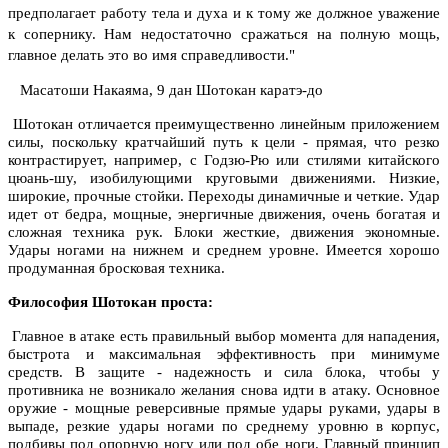
предполагает работу тела и духа и к тому же должное уважение
к сопернику. Нам недостаточно сражаться на полную мощь,
главное делать это во имя справедливости."
Масатоши Накаяма, 9 дан Шотокан каратэ-до
Шотокан отличается преимущественно линейным приложением
силы, поскольку кратчайший путь к цели - прямая, что резко
контрастирует, например, с Годзю-Рю или стилями китайского
цюань-шу, изобилующими круговыми движениями. Низкие,
широкие, прочные стойки. Переходы динамичные и четкие. Удар
идет от бедра, мощные, энергичные движения, очень богатая и
сложная техника рук. Блоки жесткие, движения экономные.
Удары ногами на нижнем и среднем уровне. Имеется хорошо
продуманная бросковая техника.
Философия Шотокан проста:
Главное в атаке есть правильный выбор момента для нападения,
быстрота и максимальная эффективность при минимуме
средств. В защите - надежность и сила блока, чтобы у
противника не возникало желания снова идти в атаку. Основное
оружие - мощные реверсивные прямые удары руками, удары в
выпаде, резкие удары ногами по среднему уровню в корпус,
подбивы под опорную ногу или под обе ноги. Главный принцип