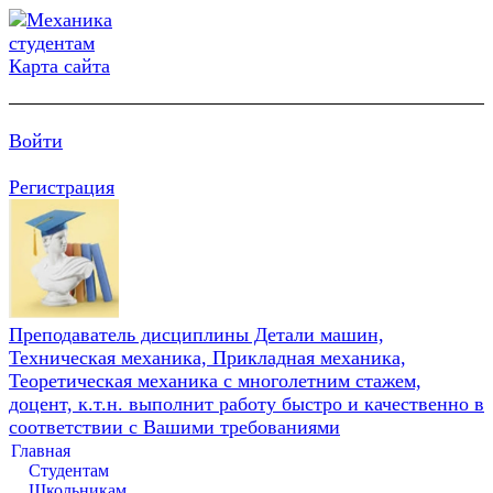
Карта сайта
Войти
Регистрация
Преподаватель дисциплины Детали машин,
Техническая механика, Прикладная механика,
Теоретическая механика с многолетним стажем,
доцент, к.т.н. выполнит работу быстро и качественно в
соответствии с Вашими требованиями
Главная
Студентам
Школьникам