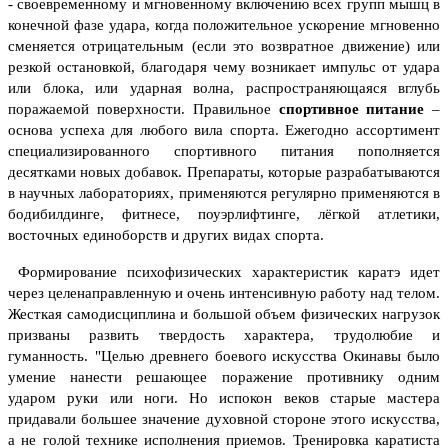
- своевременному и мгновенному включению всех групп мышц в
конечной фазе удара, когда положительное ускорение мгновенно
сменяется отрицательным (если это возвратное движение) или
резкой остановкой, благодаря чему возникает импульс от удара
или блока, или ударная волна, распространяющаяся вглубь
поражаемой поверхности.
Правильное
спортивное питание
–
основа успеха для любого вила спорта. Ежегодно ассортимент
специализированного спортивного питания пополняется
десятками новых добавок. Препараты, которые разрабатываются
в научных лабораториях, применяются регулярно применяются в
бодибилдинге, фитнесе, поуэрлифтинге, лёгкой атлетики,
восточных единоборств и других видах спорта.
Формирование психофизических характеристик каратэ идет
через целенаправленную и очень интенсивную работу над телом.
Жесткая самодисциплина и большой объем физических нагрузок
призваны развить твердость характера, трудолюбие и
гуманность.
"Целью древнего боевого искусства Окинавы было
умение нанести решающее поражение противнику одним
ударом руки или ноги. Но испокон веков старые мастера
придавали большее значение духовной стороне этого искусства,
а не голой технике исполнения приемов. Тренировка каратиста