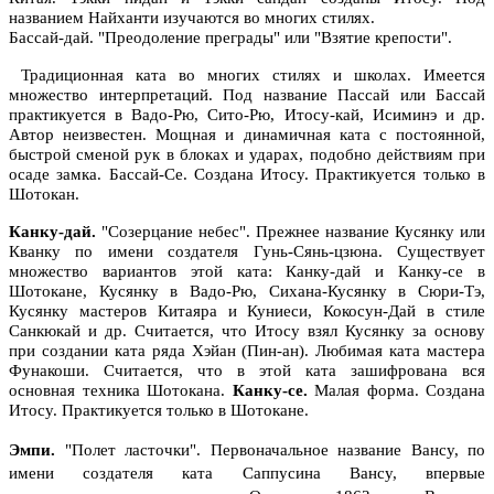
названием Найханти изучаются во многих стилях.
Бассай-дай. "Преодоление преграды" или "Взятие крепости".
Традиционная ката во многих стилях и школах. Имеется
множество интерпретаций. Под название Пассай или Бассай
практикуется в Вадо-Рю, Сито-Рю, Итосу-кай, Исиминэ и др.
Автор неизвестен. Мощная и динамичная ката с постоянной,
быстрой сменой рук в блоках и ударах, подобно действиям при
осаде замка. Бассай-Се. Создана Итосу. Практикуется только в
Шотокан.
Канку-дай.
"Созерцание небес". Прежнее название Кусянку или
Кванку по имени создателя Гунь-Сянь-цзюна. Существует
множество вариантов этой ката: Канку-дай и Канку-се в
Шотокане, Кусянку в Вадо-Рю, Сихана-Кусянку в Сюри-Тэ,
Кусянку мастеров Китаяра и Куниеси, Кокосун-Дай в стиле
Санкюкай и др. Считается, что Итосу взял Кусянку за основу
при создании ката ряда Хэйан (Пин-ан). Любимая ката мастера
Фунакоши. Считается, что в этой ката зашифрована вся
основная техника Шотокана.
Канку-се.
Малая форма. Создана
Итосу. Практикуется только в Шотокане.
Эмпи.
"Полет ласточки". Первоначальное название Вансу, по
имени создателя ката Саппусина Вансу, впервые