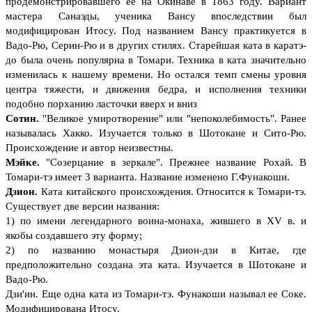
продемонстрировавшего ее на Окинаве в 1863 году. Вариант
мастера Санаэды, ученика Вансу впоследствии был
модифицирован Итосу. Под названием Вансу практикуется в
Вадо-Рю, Серин-Рю и в других стилях. Старейшая ката в каратэ-
до была очень популярна в Томари. Техника в ката значительно
изменилась к нашему времени. Но остался темп смены уровня
центра тяжести, и движения бедра, и исполнения техники
подобно порханию ласточки вверх и вниз
Сотин.
"Великое умиротворение" или "непоколебимость". Ранее
называлась Хакко. Изучается только в Шотокане и Сито-Рю.
Происхождение и автор неизвестны.
Мэйке.
"Созерцание в зеркале". Прежнее название Рохай. В
Томари-тэ имеет 3 варианта. Название изменено Г.Фунакоши.
Дзион.
Ката китайского происхождения. Относится к Томари-тэ.
Существует две версии названия:
1) по имени легендарного воина-монаха, жившего в XV в. и
якобы создавшего эту форму;
2) по названию монастыря Дзион-дзи в Китае, где
предположительно создана эта ката. Изучается в Шотокане и
Вадо-Рю.
Дзи'ин. Еще одна ката из Томари-тэ. Фунакоши называл ее Соке.
Модифицирована Итосу.