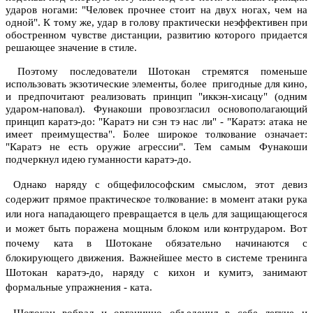
ударов ногами: "Человек прочнее стоит на двух ногах, чем на
одной". К тому же, удар в голову практически неэффективен при
обостренном чувстве дистанции, развитию которого придается
решающее значение в стиле.
Поэтому последователи Шотокан стремятся поменьше
использовать экзотические элементы, более пригодные для кино,
и предпочитают реализовать принцип "иккэн-хисацу" (одним
ударом-наповал). Фунакоши провозгласил основополагающий
принцип каратэ-до: "Каратэ ни сэн тэ нас ли" - "Каратэ: атака не
имеет преимущества". Более широкое толкование означает:
"Каратэ не есть оружие агрессии". Тем самым Фунакоши
подчеркнул идею гуманности каратэ-до.
Однако наряду с общефилософским смыслом, этот девиз
содержит прямое практическое толкование: в момент атаки рука
или нога нападающего превращается в цель для защищающегося
и может быть поражена мощным блоком или контрударом. Вот
почему ката в Шотокане обязательно начинаются с
блокирующего движения.
Важнейшее место в системе тренинга
Шотокан каратэ-до, наряду с кихон и кумитэ, занимают
формальные упражнения - ката.
Шотокан вобрал и органично объеденил в себе легкие и