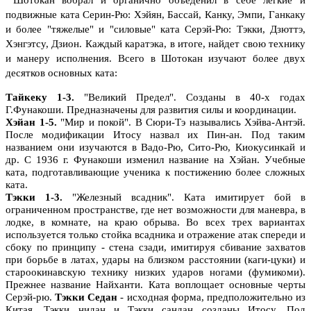
подвижные ката Серин-Рю: Хэйян, Бассай, Канку, Эмпи, Ганкаку
и более "тяжелые" и "силовые" ката Серэй-Рю: Тэкки, Дзюттэ,
Хэнгэтсу, Дзион. Каждый каратэка, в итоге, найдет свою технику
и манеру исполнения.
Всего в Шотокан изучают более двух
десятков основных ката:
Тайкеку 1-3.
"Великий Предел". Созданы в 40-х годах
Г.Фунакоши. Предназначены для развития силы и координации.
Хэйан 1-5.
"Мир и покой". В Сюри-Тэ назывались Хэйва-Антэй.
После модификации Итосу назвал их Пин-ан. Под таким
названием они изучаются в Вадо-Рю, Сито-Рю, Киокусинкай и
др. С 1936 г. Фунакоши изменил название на Хэйан. Учебные
ката, подготавливающие ученика к постижению более сложных
ката.
Тэкки 1-3.
"Железный всадник". Ката имитирует бой в
ограниченном пространстве, где нет возможности для маневра, в
лодке, в комнате, на краю обрыва. Во всех трех вариантах
используется только стойка всадника и отражение атак спереди и
сбоку по принципу - стена сзади, имитируя сбивание захватов
при борьбе в латах, удары на близком расстоянии (каги-цуки) и
староокинавскую технику низких ударов ногами (фумикоми).
Прежнее название Найханти. Ката воплощает основные черты
Серэй-рю.
Тэкки Седан
- исходная форма, предположительно из
Китая. Тэкки нидан и Тэкки сандан созданы Итосу. Под