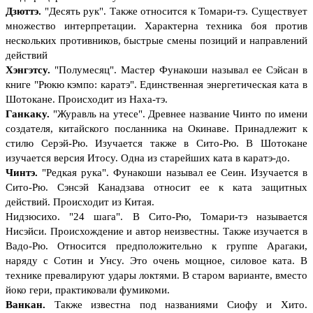
Дзюттэ.
"Десять рук". Также относится к Томари-тэ. Существует
множество интерпретации. Характерна техника боя против
нескольких противников, быстрые смены позиций и направлений
действий
Хэнгэтсу.
"Полумесяц". Мастер Фунакоши называл ее Сэйсан в
книге "Рюкю кэмпо: каратэ". Единственная энергетическая ката в
Шотокане. Происходит из Наха-тэ.
Ганкаку.
"Журавль на утесе". Древнее название Чинто по имени
создателя, китайского посланника на Окинаве. Принадлежит к
стилю Серэй-Рю. Изучается также в Сито-Рю. В Шотокане
изучается версия Итосу. Одна из старейших ката в каратэ-до.
Чинтэ.
"Редкая рука". Фунакоши называл ее Сеин. Изучается в
Сито-Рю. Сэнсэй Канадзава относит ее к ката защитных
действий. Происходит из Китая.
Нидзюсихо. "24 шага". В Сито-Рю, Томари-тэ называется
Нисэйси. Происхождение и автор неизвестны. Также изучается в
Вадо-Рю. Относится предположительно к группе Арагаки,
наряду с Сотин и Унсу. Это очень мощное, силовое ката. В
технике превалируют удары локтями. В старом варианте, вместо
йоко гери, практиковали фумикоми.
Ванкан.
Также известна под названиями Сиофу и Хито.