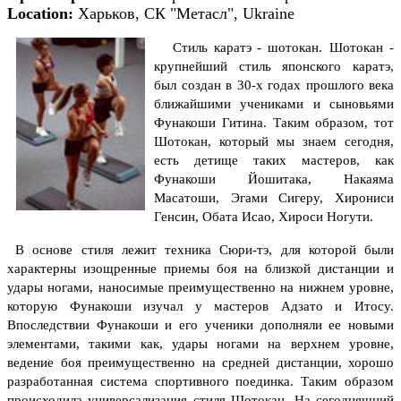
Location:
Харьков, СК "Метасл", Ukraine
Стиль каратэ - шотокан.
Шотокан -
крупнейший стиль японского каратэ,
был создан в 30-х годах прошлого века
ближайшими учениками и сыновьями
Фунакоши Гитина. Таким образом, тот
Шотокан, который мы знаем сегодня,
есть детище таких мастеров, как
Фунакоши Йошитака, Накаяма
Масатоши, Эгами Сигеру, Хирониси
Генсин, Обата Исао, Хироси Ногути.
В основе стиля лежит техника Сюри-тэ, для которой были
характерны изощренные приемы боя на близкой дистанции и
удары ногами, наносимые преимущественно на нижнем уровне,
которую Фунакоши изучал у мастеров Адзато и Итосу.
Впоследствии Фунакоши и его ученики дополняли ее новыми
элементами, такими как, удары ногами на верхнем уровне,
ведение боя преимущественно на средней дистанции, хорошо
разработанная система спортивного поединка. Таким образом
происходила универсализация стиля Шотокан. На сегодняшний