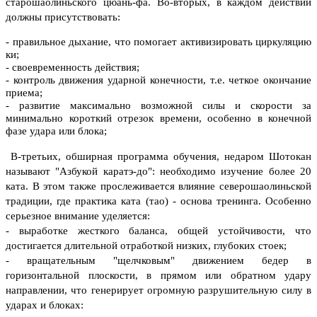
старошаолиньского цюань-фа.
Во-вторых, в каждом действии
должны присутствовать:
- правильное дыхание, что помогает активизировать циркуляцию
ки;
- своевременность действия;
- контроль движения ударной конечности, т.е. четкое окончание
приема;
- развитие максимально возможной силы и скорости за
минимально короткий отрезок времени, особенно в конечной
фазе удара или блока;
В-третьих, обширная программа обучения, недаром Шотокан
называют "Азбукой каратэ-до": необходимо изучение более 20
ката. В этом также прослеживается влияние северошаолиньской
традиции, где практика ката (тао) - основа тренинга. Особенно
серьезное внимание уделяется:
- выработке жесткого баланса, общей устойчивости, что
достигается длительной отработкой низких, глубоких стоек;
- вращательным "щелчковым" движением бедер в
горизонтальной плоскости, в прямом или обратном удару
направлении, что генерирует огромную разрушительную силу в
ударах и блоках: