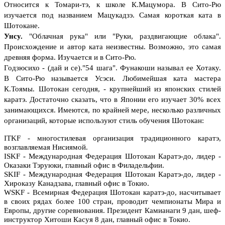
Относится к Томари-тэ, к школе К.Мацумора. В Сито-Рю
изучается под названием Мацукадзэ. Самая короткая ката в
Шотокане.
Унсу.
"Облачная рука" или "Руки, раздвигающие облака".
Происхождение и автор ката неизвестны. Возможно, это самая
древняя форма. Изучается и в Сито-Рю.
Годзюсихо - (дай и се)."54 шага". Фунакоши называл ее Хотаку.
В Сито-Рю называется Усэси. Любимейшая ката мастера
К.Тоямы.
Шотокан сегодня, - крупнейший из японских стилей
каратэ. Достаточно сказать, что в Японии его изучает 30% всех
занимающихся. Имеются, по крайней мере, несколько различных
организаций, которые используют стиль обучения Шотокан:
ITKF - многостилевая организация традиционного каратэ,
возглавляемая Нисиямой.
ISKF - Международная Федерация Шотокан Каратэ-до, лидер -
Оказаки Тэруюки, главный офис в Филадельфии.
SKIF - Международная Федерация Шотокан Каратэ-до, лидер -
Хироказу Канадзава, главный офис в Токио.
WSKF - Всемирная Федерация Шотокан каратэ-до, насчитывает
в своих рядах более 100 стран, проводит чемпионаты Мира и
Европы, другие соревнования. Президент Камианаги 9 дан, шеф-
инструктор Хитоши Касуя 8 дан, главный офис в Токио.