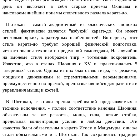
день он включает в себя старые приемы Окинавы и
наисовременнейшие приемы спортивного раздела каратэ-до.
Шотокан - самый академичный из классических японских
стилей, фактически является "азбукой" каратэ-до. Он имеет
несколько ярких, характерных особенностей:
Во-первых, этот
стиль каратэ-до требует хорошей физической подготовки,
четкого знания техники и предельной самоотдачи, Не случайно
на эмблеме стиля изображен тигр - тотемный покровитель.
Известно, что в стенах Шаолиня с XV в. практиковались 5
"звериных" стилей. Одним из них был стиль тигра, - c резкими,
мощными движениями и стремительными перемещениями,
преимущественно по прямой, предназначавшийся для развития и
укрепления мышц и костей.
В Шотокан, с точки зрения требований предъявляемых к
технике исполнения, - полное соответствие канонам Шаолиня:
обязательны те же резкость, мощь, сила, низкие стойки,
предельная концентрация усилий в любом действии. Эти
качества были обязательны в каратэ Итосу и Мацумуры, они же
стали обязательными и в Шотокан. Так сохранилась традиция