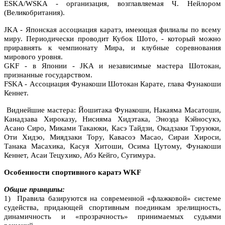
ESKA/WSKA - организация, возглавляемая Ч. Нейлором
(Великобритания).
JKA - Японская ассоциация каратэ, имеющая филиалы по всему
миру. Периодически проводит Кубок Шото, - который можно
приравнять к чемпионату Мира, и клубные соревнования
мирового уровня.
GKF - в Японии - JKA и независимые мастера Шотокан,
признанные государством.
FSKA - Ассоциация Фунакоши Шотокан Карате, глава Фунакоши
Кеннет.
Виднейшие мастера: Йошитака Фунакоши, Накаяма Масатоши,
Канадзава Хироказу, Нисияма Хидэтака, Эноэда Кэйносукэ,
Асано Сиро, Миками Такаюки, Касэ Тайдзи, Окадзаки Тэруюки,
Оти Хидэо, Миядзаки Тору, Кавасоэ Масао, Сираи Хироси,
Танака Масахика, Касуя Хитоши, Осима Цутому, Фунакоши
Кеннет, Асаи Тецухико, Абэ Кейго, Сугимура.
Особенности спортивного каратэ WKF
Общие принципы:
1) Правила базируются на современной «флажковой» системе
судейства, придающей спортивным поединкам зрелищность,
динамичность и «прозрачность» принимаемых судьями