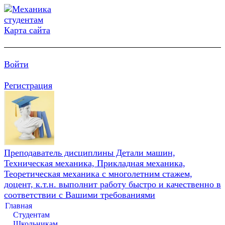
Карта сайта
Войти
Регистрация
Преподаватель дисциплины Детали машин,
Техническая механика, Прикладная механика,
Теоретическая механика с многолетним стажем,
доцент, к.т.н. выполнит работу быстро и качественно в
соответствии с Вашими требованиями
Главная
Студентам
Школьникам