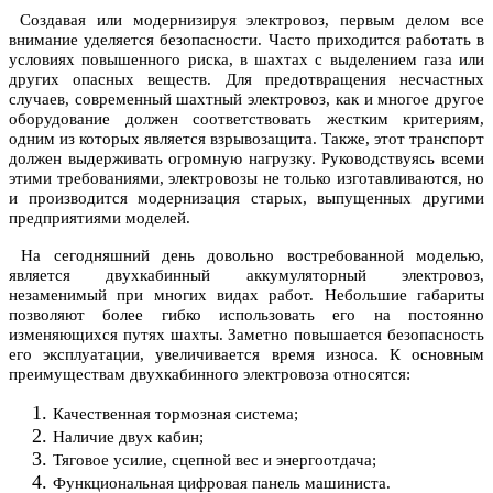
Создавая или модернизируя электровоз, первым делом все
внимание уделяется безопасности. Часто приходится работать в
условиях повышенного риска, в шахтах с выделением газа или
других опасных веществ. Для предотвращения несчастных
случаев, современный шахтный электровоз, как и многое другое
оборудование должен соответствовать жестким критериям,
одним из которых является взрывозащита. Также, этот транспорт
должен выдерживать огромную нагрузку. Руководствуясь всеми
этими требованиями, электровозы не только изготавливаются, но
и производится модернизация старых, выпущенных другими
предприятиями моделей.
На сегодняшний день довольно востребованной моделью,
является
двухкабинный аккумуляторный электровоз
,
незаменимый при многих видах работ. Небольшие габариты
позволяют более гибко использовать его на постоянно
изменяющихся путях шахты. Заметно повышается безопасность
его эксплуатации, увеличивается время износа. К основным
преимуществам двухкабинного электровоза относятся:
Качественная тормозная система;
Наличие двух кабин;
Тяговое усилие, сцепной вес и энергоотдача;
Функциональная цифровая панель машиниста.