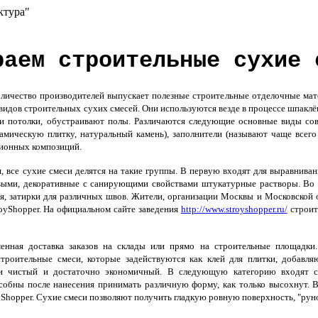
ктура"
раем строительные сухие 
ичество производителей выпускает полезные строительные отделочные мате
идов строительных сухих смесей. Они используются везде в процессе шпаклё
 потолки, обустраивают полы. Различаются следующие основные виды совр
рамическую плитку, натуральный камень), заполнители (называют чаще всего
ионных композиций.
 все сухие смеси делятся на такие группы. В первую входят для выравниван
овыми, декоративные с санирующими свойствами штукатурные растворы. Во 
я, затирки для различных швов. Жители, организации Москвы и Московской 
oyShopper. На официальном сайте заведения
http://www.stroyshopper.ru/
строит
енная доставка заказов на склады или прямо на строительные площадки
 строительные смеси, которые задействуются как клей для плитки, добав
ки чистый и достаточно экономичный. В следующую категорию входят с
собны после нанесения принимать различную форму, как только высохнут. В
yShopper. Сухие смеси позволяют получить гладкую ровную поверхность, "руно