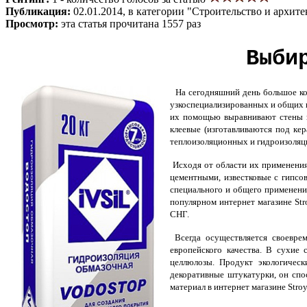
Публикация:
02.01.2014, в категории "Строительство и архите
Просмотр:
эта статья прочитана 1557 раз
Выби
На сегодняшний день большое кол
узкоспециализированных и общих в
их помощью выравнивают стены и
клеевые (изготавливаются под ке
теплоизоляционных и гидроизоляц
Исходя от области их применения,
цементными, известковые с гипс
специального и общего применени
популярном интернет магазине Str
СНГ.
Всегда осуществляется своеврем
европейского качества. В сухие
целлюлозы. Продукт экологичес
декоративные штукатурки, он спо
материал в интернет магазине Stro