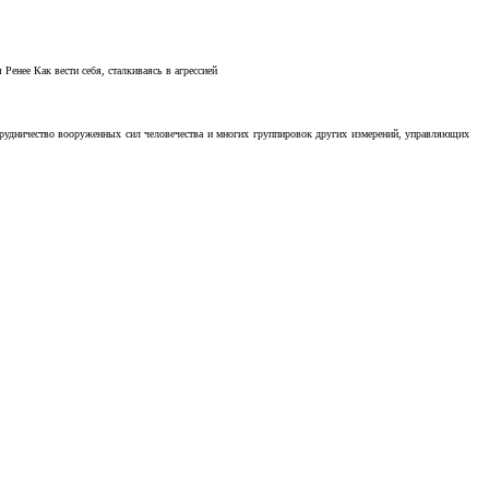
Ренее Как вести себя, сталкиваясь в агрессией
отрудничество вооруженных сил человечества и многих группировок других измерений, управляющих