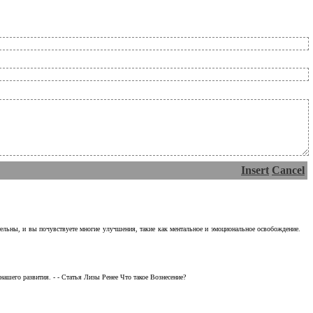
Insert
Cancel
тельны, и вы почувствуете многие улучшения, такие как ментальное и эмоциональное освобождение.
ашего развития. - - Статья Лизы Ренее Что такое Вознесение?