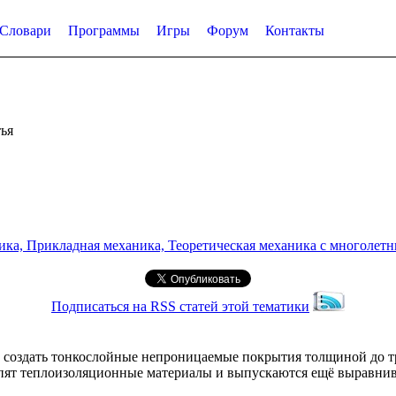
Словари
Программы
Игры
Форум
Контакты
ья
а, Прикладная механика, Теоретическая механика с многолетним
Подписаться на RSS статей этой тематики
 создать тонкослойные непроницаемые покрытия толщиной до т
епят теплоизоляционные материалы и выпускаются ещё выравни