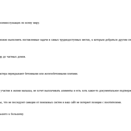
 военнослужащих по всему миру.
можно выполнять поставленные задачи в самых труднодоступных местах, к которым добраться другим с
ир до частных домов.
мастера перекрывают бетонными или железобетонными плитами.
т участия в жизни малыша, не хочет выплачивать алименты и есть хоть какое-то документальное подтвер
, что не последуют санкции от поисковых систем и ваш сайт не потеряет позиции с посетителями.
ньшего к большему.