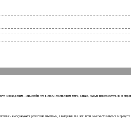
аете необходимым. Применяйте это в своем собственном темпе, однако, будьте последовательны и стара
несения» и обсуждаются различные симптомы, с которыми мы, как люди, можем столкнуться в процессе н