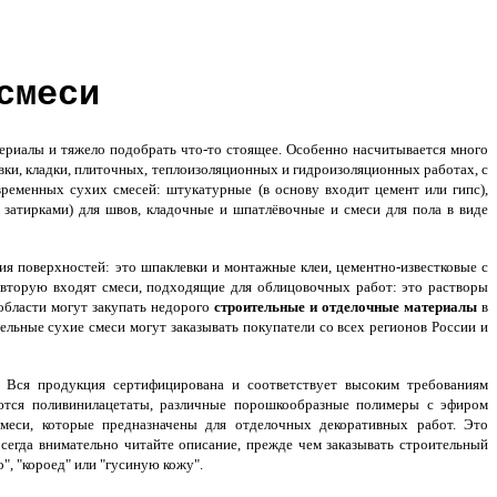
смеси
риалы и тяжело подобрать что-то стоящее. Особенно насчитывается много
вки, кладки, плиточных, теплоизоляционных и гидроизоляционных работах, с
еменных сухих смесей: штукатурные (в основу входит цемент или гипс),
 затирками) для швов, кладочные и шпатлёвочные и смеси для пола в виде
ия поверхностей: это шпаклевки и монтажные клеи, цементно-известковые с
вторую входят смеси, подходящие для облицовочных работ: это растворы
области могут закупать недорого
строительные и отделочные материалы
в
ельные сухие смеси могут заказывать покупатели со всех регионов России и
. Вся продукция сертифицирована и соответствует высоким требованиям
ляются поливинилацетаты, различные порошкообразные полимеры с эфиром
меси, которые предназначены для отделочных декоративных работ. Это
сегда внимательно читайте описание, прежде чем заказывать строительный
", "короед" или "гусиную кожу".