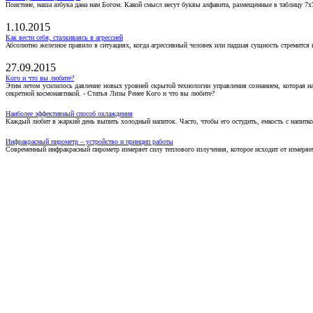
Поистине, наша азбука дана нам Богом. Какой смысл несут буквы алфавита, размещенные в таблицу 7х
1.10.2015
Как вести себя, сталкиваясь в агрессией
Абсолютно железное правило в ситуациях, когда агрессивный человек или падшая сущность стремится ва
27.09.2015
Кого и что вы любите?
Этим летом усилилось давление новых уровней скрытой технологии управления сознанием, которая н
секретной космонавтикой. - Статья Лизы Ренее Кого и что вы любите?
Наиболее эффективный способ охлаждения
Каждый любит в жаркий день выпить холодный напиток. Часто, чтобы его остудить, емкость с напитко
Инфракрасный пирометр – устройство и принцип работы
Современный инфракрасный пирометр измеряет силу теплового излучения, которое исходит от измеряем