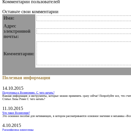
Комментарии пользователей
Оставьте свои комментарии
Имя:
Адрес
электронной
почты:
Комментарии:
Полезная информация
14.10.2015
Подготовка к Вознесению. С чего начать?
Важная информация и инструменты, которые можно применять сразу сейчас! Попробуйте все, что счит
Статья Лизы Ренее С чего начать?
11.10.2015
Что такое Вознесение?
Это основное пособие для начинающих, в котором рассматриваются основное значение и механика «Воз
4.10.2015
Расшифровка кириллицы