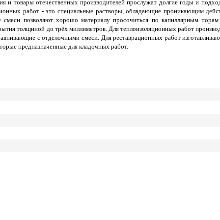
я и товары отечественных производителей прослужат долгие годы и подход
ционных работ - это специальные растворы, обладающие проникающим дейст
 смеси позволяют хорошо материалу просочиться по капиллярным порам 
ытия толщиной до трёх миллиметров. Для теплоизоляционных работ производ
авнивающие с отделочными смеси. Для реставрационных работ изготавливаю
оторые предназначенные для кладочных работ.