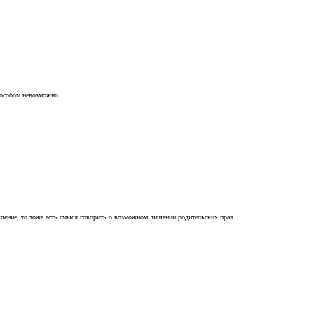
пособом невозможно.
ждение, то тоже есть смысл говорить о возможном лишении родительских прав.