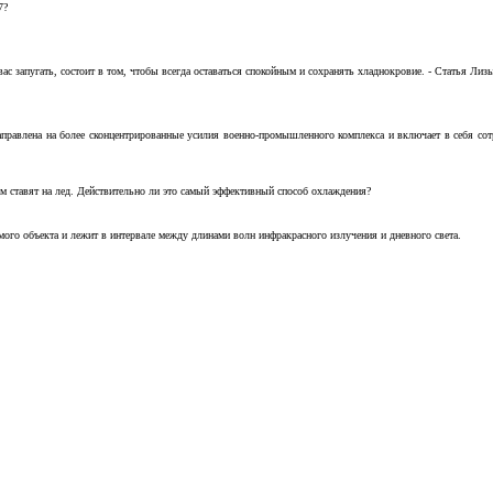
7?
с запугать, состоит в том, чтобы всегда оставаться спокойным и сохранять хладнокровие. - Статья Лизы 
аправлена на более сконцентрированные усилия военно-промышленного комплекса и включает в себя с
м ставят на лед. Действительно ли это самый эффективный способ охлаждения?
ого объекта и лежит в интервале между длинами волн инфракрасного излучения и дневного света.