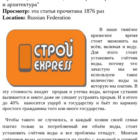
и архитектура"
Просмотр:
эта статья прочитана 1876 раз
Location:
Russian Federation
В наше тяжёлое
кризисное время
стоит экономить на
всём, включая и воду.
Для этого стоит
установить счётчик
воды, потому что
зачастую мы не
используем такое
количество воды за
которую мы платим. В
эту стоимость входит прорыв и утечка воды, которая сутками
выливается и никто даже не спешит устранять прорыв. И в итоге
до 40% наносится ущерб и государству и бьёт по карману
простого гражданина того или иного государства.
Чтобы такого не случилось, и каждый хозяин своей семьи
платил только за потребляемый им объём воды, стоит
установить счётчик воды и все проблемы отпадут.
Монтаж
счётчиков воды
осуществляется на трубы с холодной и горячей