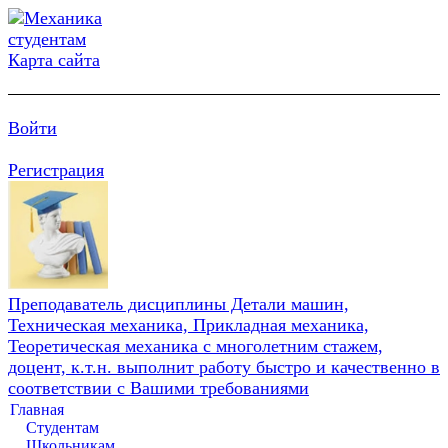
Карта сайта
Войти
Регистрация
Преподаватель дисциплины Детали машин,
Техническая механика, Прикладная механика,
Теоретическая механика с многолетним стажем,
доцент, к.т.н. выполнит работу быстро и качественно в
соответствии с Вашими требованиями
Главная
Студентам
Школьникам