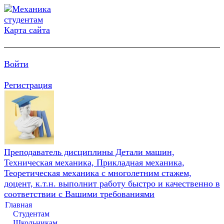
Карта сайта
Войти
Регистрация
Преподаватель дисциплины Детали машин,
Техническая механика, Прикладная механика,
Теоретическая механика с многолетним стажем,
доцент, к.т.н. выполнит работу быстро и качественно в
соответствии с Вашими требованиями
Главная
Студентам
Школьникам