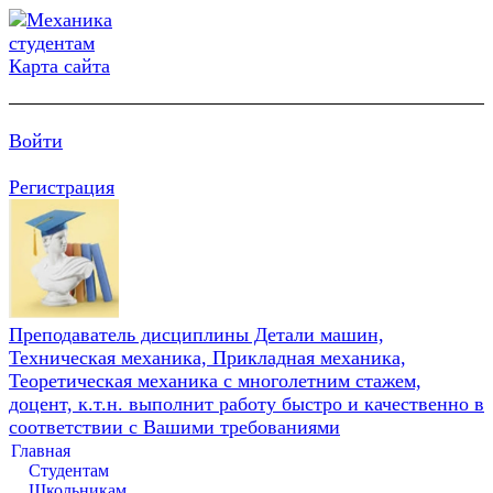
Карта сайта
Войти
Регистрация
Преподаватель дисциплины Детали машин,
Техническая механика, Прикладная механика,
Теоретическая механика с многолетним стажем,
доцент, к.т.н. выполнит работу быстро и качественно в
соответствии с Вашими требованиями
Главная
Студентам
Школьникам