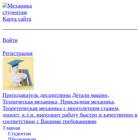
Карта сайта
Войти
Регистрация
Преподаватель дисциплины Детали машин,
Техническая механика, Прикладная механика,
Теоретическая механика с многолетним стажем,
доцент, к.т.н. выполнит работу быстро и качественно в
соответствии с Вашими требованиями
Главная
Студентам
Школьникам