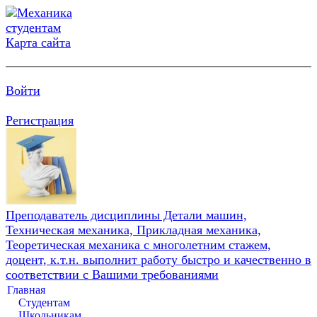
Карта сайта
Войти
Регистрация
Преподаватель дисциплины Детали машин,
Техническая механика, Прикладная механика,
Теоретическая механика с многолетним стажем,
доцент, к.т.н. выполнит работу быстро и качественно в
соответствии с Вашими требованиями
Главная
Студентам
Школьникам