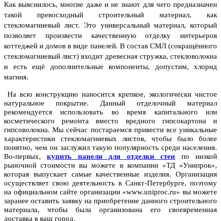
Как выяснилось, многие даже и не знают для чего предназначен
такой превосходный строительный материал, как
стекломагниевый лист. Это универсальный материал, который
позволяет произвести качественную отделку интерьеров
коттеджей и домов в виде панелей. В состав СМЛ (сокращённого
стекломагниевый лист) входит древесная стружка, стекловолокна
и есть ещё дополнительные компоненты, допустим, хлорид
магния.
На всю конструкцию наносится крепкое, экологически чистое
натуральное покрытие. Данный отделочный материал
рекомендуется использовать во время капитального или
косметического ремонта вместо вредного гипсокартона и
гипсоволокна. Мы сейчас постараемся привести все уникальные
характеристики стекломагниевых листов, чтобы было более
понятно, чем он заслужил такую популярность среди населения.
Во-первых,
купить панели для отделки стен
по низкой
рыночной стоимости вы можете в компании «ТД «Унипрок»,
которая выпускает самые качественные изделия. Организация
осуществляет свою деятельность в Санкт-Петербурге, поэтому
на официальном сайте организации «www.uniproc.ru» вы можете
заранее оставить заявку на приобретение данного строительного
материала, чтобы была организована его своевременная
доставка в ваш город.