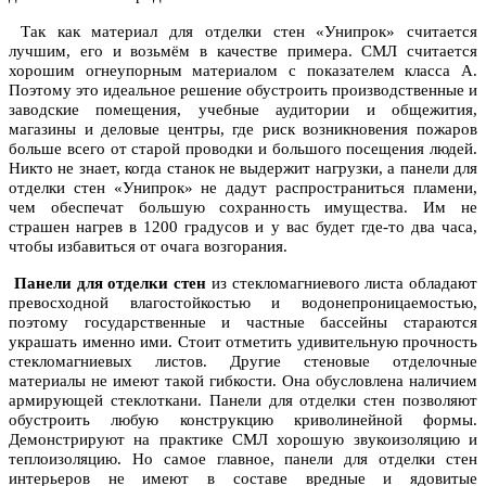
Так как материал для отделки стен «Унипрок» считается
лучшим, его и возьмём в качестве примера. СМЛ считается
хорошим огнеупорным материалом с показателем класса А.
Поэтому это идеальное решение обустроить производственные и
заводские помещения, учебные аудитории и общежития,
магазины и деловые центры, где риск возникновения пожаров
больше всего от старой проводки и большого посещения людей.
Никто не знает, когда станок не выдержит нагрузки, а панели для
отделки стен «Унипрок» не дадут распространиться пламени,
чем обеспечат большую сохранность имущества. Им не
страшен нагрев в 1200 градусов и у вас будет где-то два часа,
чтобы избавиться от очага возгорания.
Панели для отделки стен
из стекломагниевого листа обладают
превосходной влагостойкостью и водонепроницаемостью,
поэтому государственные и частные бассейны стараются
украшать именно ими. Стоит отметить удивительную прочность
стекломагниевых листов. Другие стеновые отделочные
материалы не имеют такой гибкости. Она обусловлена наличием
армирующей стеклоткани. Панели для отделки стен позволяют
обустроить любую конструкцию криволинейной формы.
Демонстрируют на практике СМЛ хорошую звукоизоляцию и
теплоизоляцию. Но самое главное, панели для отделки стен
интерьеров не имеют в составе вредные и ядовитые