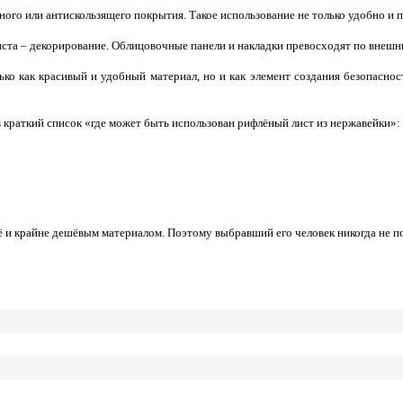
го или антискользящего покрытия. Такое использование не только удобно и п
ста – декорирование. Облицовочные панели и накладки превосходят по внеш
ко как красивый и удобный материал, но и как элемент создания безопаснос
 краткий список «где может быть использован рифлёный лист из нержавейки»:
 и крайне дешёвым материалом. Поэтому выбравший его человек никогда не п