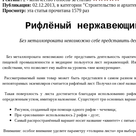
Публикация:
02.12.2013, в категории "Строительство и архите
Просмотр:
эта статья прочитана 1579 раз
Рифлёный нержавеющи
Без металлопроката невозможно себе представить де
Без металлопроката невозможно себе представить деятельность практи
пищевой промышленности и медицине пользуется лист нержавеющий. Из
свойствами, что позволяет ему выйти на уровень «вне конкуренции».
Рассматриваемый нами товар может быть представлен в самом разном в
неповторимых экземпляров считается рифлёный лист. Получил он своё назв
Такая поверхность у листа достигается благодаря использованию риф
определенным углом, имитируя наложение. Существует три основных вариант
Рисунок, созданный при помощи одного рифля – чечевица;
При «рисовании» использовалось 2 рифля – дуэт;
Самый распространённый вариант носит название «квинтет» с пятью
Внимание: особое внимание уделите параметру «толщина листа» при выборе 