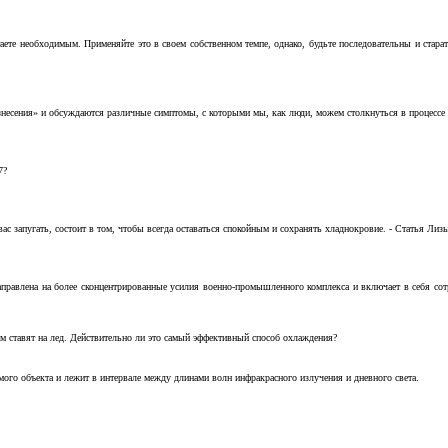
аете необходимым. Применяйте это в своем собственном темпе, однако, будьте последовательны и стара
несения» и обсуждаются различные симптомы, с которыми мы, как люди, можем столкнуться в процессе н
7?
с запугать, состоит в том, чтобы всегда оставаться спокойным и сохранять хладнокровие. - Статья Лизы 
аправлена на более сконцентрированные усилия военно-промышленного комплекса и включает в себя с
м ставят на лед. Действительно ли это самый эффективный способ охлаждения?
ого объекта и лежит в интервале между длинами волн инфракрасного излучения и дневного света.