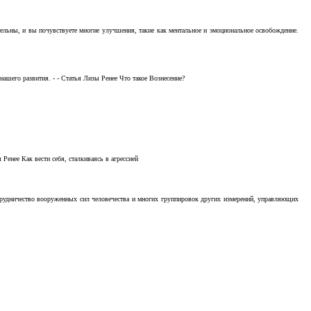
тельны, и вы почувствуете многие улучшения, такие как ментальное и эмоциональное освобождение.
ашего развития. - - Статья Лизы Ренее Что такое Вознесение?
Ренее Как вести себя, сталкиваясь в агрессией
отрудничество вооруженных сил человечества и многих группировок других измерений, управляющих