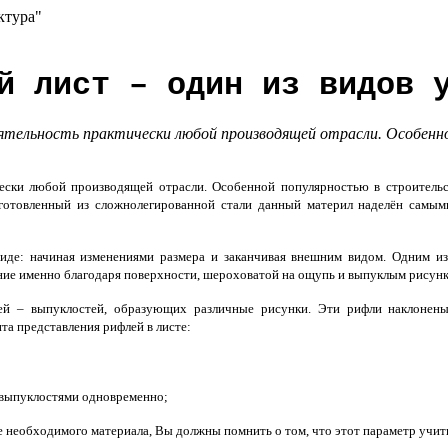
ктура"
й лист – один из видов 
ятельность практически любой производящей отрасли. Особенн
чески любой производящей отрасли. Особенной популярностью в строительс
готовленный из сложнолегированной стали данный материл наделён самы
иде: начиная изменениями размера и заканчивая внешним видом. Одним и
ание именно благодаря поверхности, шероховатой на ощупь и выпуклым рисунк
лей – выпуклостей, образующих различные рисунки. Эти рифли наклонен
а представления рифлей в листе:
 выпуклостями одновременно;
необходимого материала, Вы должны помнить о том, что этот параметр учитыв