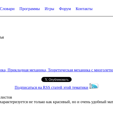
Словари
Программы
Игры
Форум
Контакты
ья
а, Прикладная механика, Теоретическая механика с многолетним
Подписаться на RSS статей этой тематики
 листов
рактеризуется не только как красивый, но и очень удобный м