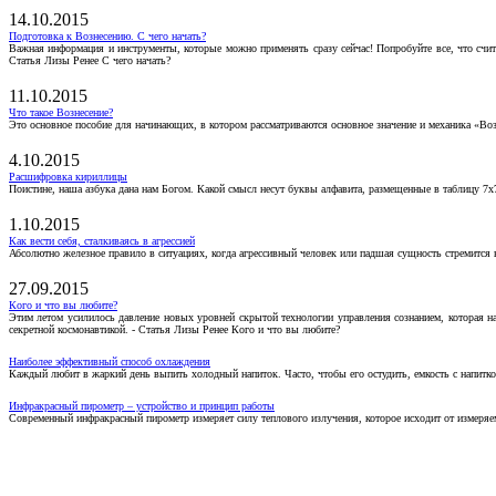
14.10.2015
Подготовка к Вознесению. С чего начать?
Важная информация и инструменты, которые можно применять сразу сейчас! Попробуйте все, что счит
Статья Лизы Ренее С чего начать?
11.10.2015
Что такое Вознесение?
Это основное пособие для начинающих, в котором рассматриваются основное значение и механика «Воз
4.10.2015
Расшифровка кириллицы
Поистине, наша азбука дана нам Богом. Какой смысл несут буквы алфавита, размещенные в таблицу 7х
1.10.2015
Как вести себя, сталкиваясь в агрессией
Абсолютно железное правило в ситуациях, когда агрессивный человек или падшая сущность стремится ва
27.09.2015
Кого и что вы любите?
Этим летом усилилось давление новых уровней скрытой технологии управления сознанием, которая н
секретной космонавтикой. - Статья Лизы Ренее Кого и что вы любите?
Наиболее эффективный способ охлаждения
Каждый любит в жаркий день выпить холодный напиток. Часто, чтобы его остудить, емкость с напитко
Инфракрасный пирометр – устройство и принцип работы
Современный инфракрасный пирометр измеряет силу теплового излучения, которое исходит от измеряем