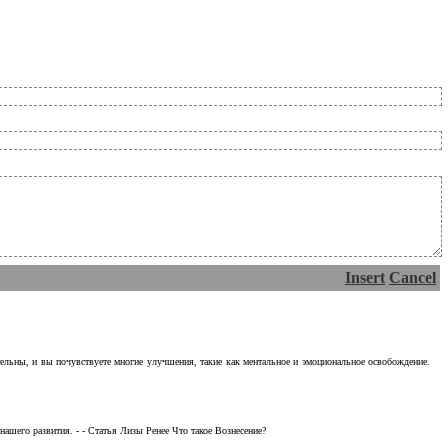
Insert
Cancel
тельны, и вы почувствуете многие улучшения, такие как ментальное и эмоциональное освобождение.
ашего развития. - - Статья Лизы Ренее Что такое Вознесение?