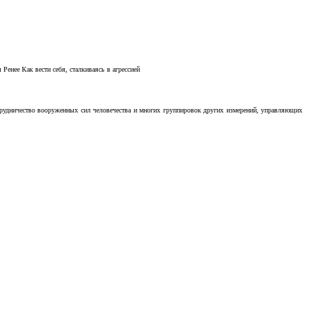
Ренее Как вести себя, сталкиваясь в агрессией
отрудничество вооруженных сил человечества и многих группировок других измерений, управляющих