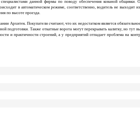
о специалистами данной фирмы по поводу обеспечения кованой общивки. От
оисходит в автоматическом режиме, соответственно, водитель не выходит и
ния по высоте проезда.
нии Архитек. Покупатели считают, что их недостатком является обязательное
ьной подготовки. Также откатные ворота могут перекрывать калитку, но тут в
ости и практичности строений, а у предприятий отпадает проблема на конт