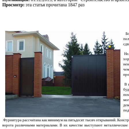
Просмотр:
эта статья прочитана 1847 раз
Бол
пол
сдв
Нел
хо
нен
чем
про
В к
буд
пом
мог
дем
под
Фурнитура рассчитана как минимум на пятьдесят тысяч открываний. Констр
ворота различными материалами. В их качестве выступают металлические 