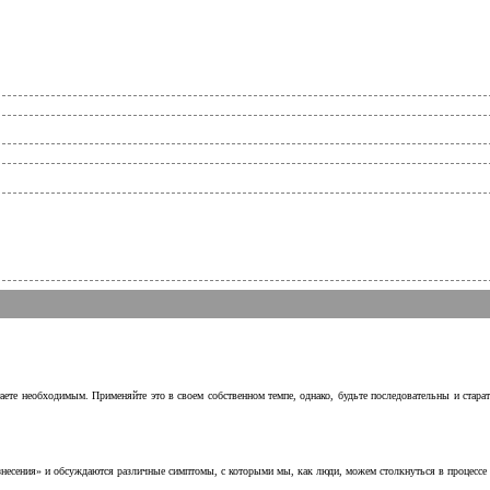
аете необходимым. Применяйте это в своем собственном темпе, однако, будьте последовательны и стара
несения» и обсуждаются различные симптомы, с которыми мы, как люди, можем столкнуться в процессе н