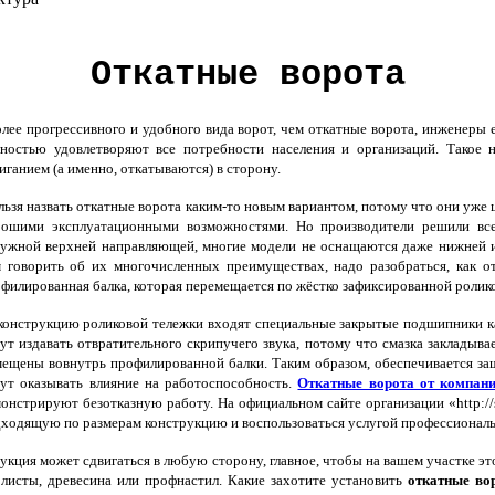
Откатные ворота
ее прогрессивного и удобного вида ворот, чем откатные ворота, инженеры ещ
ностью удовлетворяют все потребности населения и организаций. Такое 
иганием (а именно, откатываются) в сторону.
ьзя назвать откатные ворота каким-то новым вариантом, потому что они уже ц
рошими эксплуатационными возможностями. Но производители решили все 
ужной верхней направляющей, многие модели не оснащаются даже нижней и
 говорить об их многочисленных преимуществах, надо разобраться, как о
филированная балка, которая перемещается по жёстко зафиксированной роликов
онструкцию роликовой тележки входят специальные закрытые подшипники кач
ут издавать отвратительного скрипучего звука, потому что смазка закладыва
ещены вовнутрь профилированной балки. Таким образом, обеспечивается за
ут оказывать влияние на работоспособность.
Откатные ворота от компан
онстрируют безотказную работу. На официальном сайте организации «http://s
ходящую по размерам конструкцию и воспользоваться услугой профессиональ
укция может сдвигаться в любую сторону, главное, чтобы на вашем участке э
листы, древесина или профнастил. Какие захотите установить
откатные во