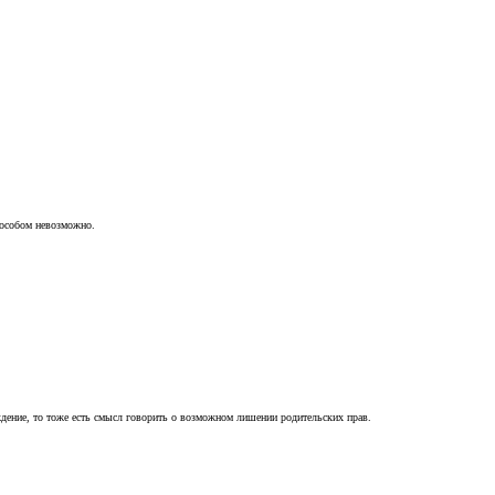
пособом невозможно.
ждение, то тоже есть смысл говорить о возможном лишении родительских прав.