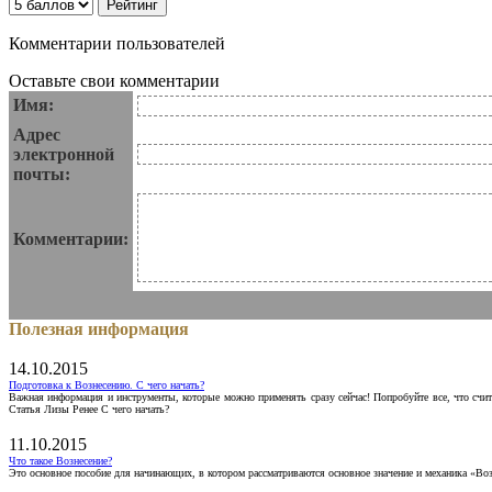
Комментарии пользователей
Оставьте свои комментарии
Имя:
Адрес
электронной
почты:
Комментарии:
Полезная информация
14.10.2015
Подготовка к Вознесению. С чего начать?
Важная информация и инструменты, которые можно применять сразу сейчас! Попробуйте все, что счит
Статья Лизы Ренее С чего начать?
11.10.2015
Что такое Вознесение?
Это основное пособие для начинающих, в котором рассматриваются основное значение и механика «Воз