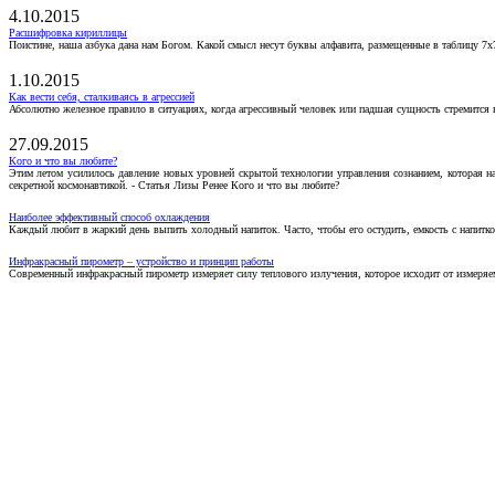
4.10.2015
Расшифровка кириллицы
Поистине, наша азбука дана нам Богом. Какой смысл несут буквы алфавита, размещенные в таблицу 7х
1.10.2015
Как вести себя, сталкиваясь в агрессией
Абсолютно железное правило в ситуациях, когда агрессивный человек или падшая сущность стремится ва
27.09.2015
Кого и что вы любите?
Этим летом усилилось давление новых уровней скрытой технологии управления сознанием, которая н
секретной космонавтикой. - Статья Лизы Ренее Кого и что вы любите?
Наиболее эффективный способ охлаждения
Каждый любит в жаркий день выпить холодный напиток. Часто, чтобы его остудить, емкость с напитко
Инфракрасный пирометр – устройство и принцип работы
Современный инфракрасный пирометр измеряет силу теплового излучения, которое исходит от измеряем