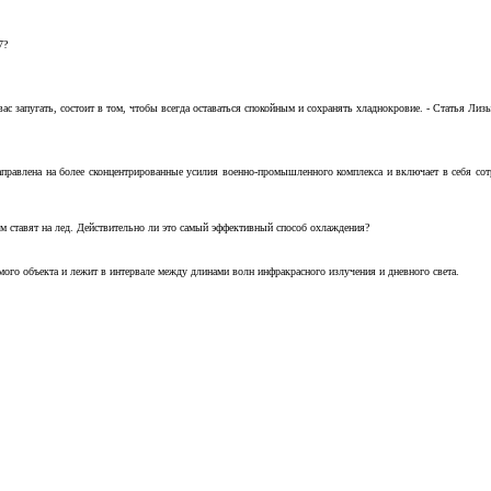
7?
с запугать, состоит в том, чтобы всегда оставаться спокойным и сохранять хладнокровие. - Статья Лизы 
аправлена на более сконцентрированные усилия военно-промышленного комплекса и включает в себя с
м ставят на лед. Действительно ли это самый эффективный способ охлаждения?
ого объекта и лежит в интервале между длинами волн инфракрасного излучения и дневного света.