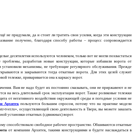
ё не придумали, да и стоит ли тратить свои усилия, когда эти конструкции
название получено, благодаря способу работы – процесс сопровождается
елые десятилетия используются человеком, только вот не могли похвастаться
проблемы, разработав новые конструкции, которые избавили ворота от
 установили механизмы, не требующие регулярного обслуживания. Прежде
ткрываются и закрываются тогда откатные ворота. Для этих целей служит
ой тележке, приваривается она к каркасу ворот.
ения. Вам не надо будет их постоянно смазывать, они не приржавеют и не
ется на весь длительный срок эксплуатации ворот. Также роликовые тележки
щита от негативного воздействия окружающей среды и погодные условия не
ии Архитек
пользуются большим спросом, потому что на практике модели
tr-tver.ru», осуществляющей свою деятельность в Твери, вы можете заказать
ной установки откатных (сдвижных) ворот.
тому способствовало свободное рабочее пространство. Обшиваются откатные
рота
от компании Архитек, такими конструкциями и будете наслаждаться в