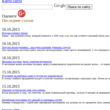
Карта сайта
Оцените
Последние статьи
16.10.2015
История военных берцев
Берцы - вид военной обуви, который появился в 1944 году и до сих пор остаётся классикой обуви для
16.10.2015
Покупка автоподъемника – выгодное вложение денежных средств
Для проведения высотных работ покупка автоподъемника станет просто незаменимой. С его помощью 
16.10.2015
Железные входные двери: критерии надежности
В настоящее время железные входные двери устанавливаются практически на каждое жилье – от кварт
15.10.2015
Фундамент на винтовых сваях и другие его разновидности
В основу свайного фундамента входят в качестве основных составляющих отдельные сваи. Потом их 
15.10.2015
Лишение родительских прав отца ребенка
Когда доводится в суде, что ответчик, не имея уважительной причины, больше 6 месяцев не принимае
Партнёрские программы без санкций от поисковых систем
Начиная сотрудничать с какой-либо партнёрской программой, вы должны на сто процентов быть уверены
Раскрутка сайтов