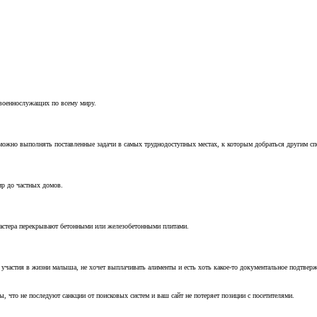
 военнослужащих по всему миру.
можно выполнять поставленные задачи в самых труднодоступных местах, к которым добраться другим с
ир до частных домов.
мастера перекрывают бетонными или железобетонными плитами.
т участия в жизни малыша, не хочет выплачивать алименты и есть хоть какое-то документальное подтвер
, что не последуют санкции от поисковых систем и ваш сайт не потеряет позиции с посетителями.