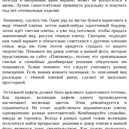
полгода и выбранный вами вариант может не воплотиться в
жизнь. Лучше самостоятельно прикинуть раскладку и покупать
под неё оптимальные изделия.
Например, сделать так. Один ряд на листке бумаги нарисовать в
виде тёмной плитки, потом какой-нибудь однотонный бордюр,
затем идёт светлая плитка, а уже под потолком, чтобы придать
законченный вид, рисуем тёмную плитку. Смотрим, подходит
нам такой вариант и обязательно советуемся с другими членами
семьи, ведь им тоже потом придётся страдать от вашего
творчества. Покажите им декор плитки в ванной фото, которые
представлены на сайте «Плитковед», потому что оригинальные
смелые и спокойные дизайнерские решения обязательно им
понравятся. Только помните, что следует учитывать размер
помещения. Если ванная комната маленькая, то описанный вид
раскладки с тёмной плиткой внизу, сделает её визуально
просторной.
Остальной кафель должен быть красивого однотонного оттенка.
Как правило, коллекция кафеля одного производителя
насчитывает несколько цветов. Этим рекомендуется и
ограничиться. Не стоит задействовать керамическую плитку
одновременно разных изготовителей. Комбинируйте спокойно,
никуда не торопясь. Всегда в рамках одной только коллекции
получиться найти прекрасные решения и декор плитки в ванной
фото являются тому свидетельством. Как только получилась