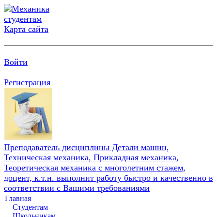
Карта сайта
Войти
Регистрация
Преподаватель дисциплины Детали машин,
Техническая механика, Прикладная механика,
Теоретическая механика с многолетним стажем,
доцент, к.т.н. выполнит работу быстро и качественно в
соответствии с Вашими требованиями
Главная
Студентам
Школьникам