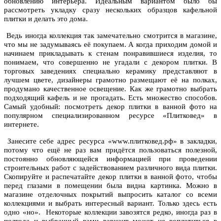
обновлению интерьера. Идеальным вариантом было бы
рассмотреть укладку сразу нескольких образцов кафельной
плитки и делать это дома.
Ведь иногда коллекция так замечательно смотрится в магазине,
что мы не задумываясь её покупаем. А когда приходим домой и
начинаем прикладывать к стенам понравившиеся изделия, то
понимаем, что совершенно не угадали с декором плитки. В
торговых заведениях специально керамику представляют в
лучшем цвете, дизайнеры грамотно размещают её на полках,
продумано качественное освещение. Как же грамотно выбрать
подходящий кафель и не прогадать. Есть множество способов.
Самый удобный: посмотреть декор плитки в ванной фото на
популярном специализированном ресурсе «Плитковед» в
интернете.
Занесите себе адрес ресурса «www.плитковед.рф» в закладки,
потому что ещё не раз вам придётся пользоваться полезной,
постоянно обновляющейся информацией при проведении
строительных работ с задействованием различного вида плитки.
Скопируйте и распечатайте декор плитки в ванной фото, чтобы
перед глазами в помещении была видна картинка. Можно в
магазине отделочных покрытий выпросить каталог со всеми
коллекциями и выбрать интересный вариант. Только здесь есть
одно «но». Некоторые коллекции завозятся редко, иногда раз в