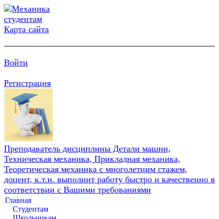
Карта сайта
Войти
Регистрация
Преподаватель дисциплины Детали машин,
Техническая механика, Прикладная механика,
Теоретическая механика с многолетним стажем,
доцент, к.т.н. выполнит работу быстро и качественно в
соответствии с Вашими требованиями
Главная
Студентам
Школьникам