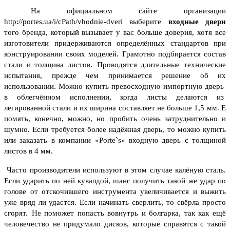
На официальном сайте организации
http://portes.ua/i/cPath/vhodnie-dveri выберите
входные двери
того бренда, который вызывает у вас больше доверия, хотя все
изготовители придерживаются определённых стандартов при
конструировании своих моделей. Грамотно подбирается состав
стали и толщина листов.
Проводятся длительные технические
испытания, прежде чем принимается решение об их
использовании. Можно купить превосходную импортную дверь
в облегчённом исполнении, когда листы делаются из
легированной стали и их ширина составляет не больше 1,5 мм. Е
помять, конечно, можно, но пробить очень затруднительно и
шумно. Если требуется более надёжная дверь, то можно купить
или заказать в компании «Porte`s» входную дверь с толщиной
листов в 4 мм.
Часто производители используют в этом случае калёную сталь.
Если ударить по ней кувалдой, шанс получить такой же удар по
голове от отскочившего инструмента увеличивается и выжить
уже вряд ли удастся. Если начинать сверлить, то свёрла просто
сгорят.
Не поможет попасть вовнутрь и болгарка, так как ещё
человечество не придумало дисков, которые справятся с такой