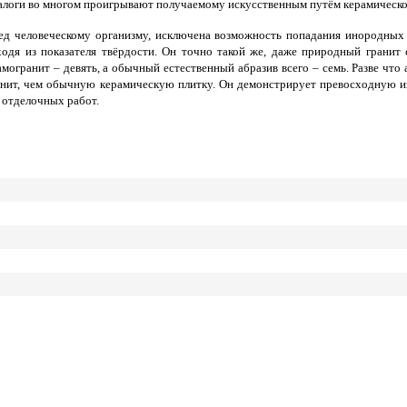
алоги во многом проигрывают получаемому искусственным путём керамическо
ед человеческому организму, исключена возможность попадания инородных 
одя из показателя твёрдости. Он точно такой же, даже природный гранит
амогранит – девять, а обычный естественный абразив всего – семь. Разве чт
ранит, чем обычную керамическую плитку. Он демонстрирует превосходную и
 отделочных работ.