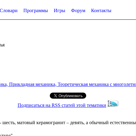
Словари
Программы
Игры
Форум
Контакты
ья
а, Прикладная механика, Теоретическая механика с многолетним
Подписаться на RSS статей этой тематики
шесть, матовый керамогранит – девять, а обычный естественный
ктура"