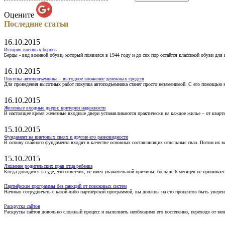
Оцените
Последние статьи
16.10.2015
История военных берцев
Берцы - вид военной обуви, который появился в 1944 году и до сих пор остаётся классикой обуви для
16.10.2015
Покупка автоподъемника – выгодное вложение денежных средств
Для проведения высотных работ покупка автоподъемника станет просто незаменимой. С его помощью 
16.10.2015
Железные входные двери: критерии надежности
В настоящее время железные входные двери устанавливаются практически на каждое жилье – от кварт
15.10.2015
Фундамент на винтовых сваях и другие его разновидности
В основу свайного фундамента входят в качестве основных составляющих отдельные сваи. Потом их 
15.10.2015
Лишение родительских прав отца ребенка
Когда доводится в суде, что ответчик, не имея уважительной причины, больше 6 месяцев не принимае
Партнёрские программы без санкций от поисковых систем
Начиная сотрудничать с какой-либо партнёрской программой, вы должны на сто процентов быть уверены
Раскрутка сайтов
Раскрутка сайтов довольно сложный процесс и выполнять необходимо его постепенно, переходя от ме