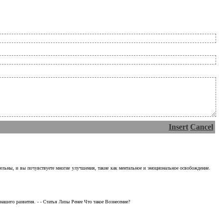
Insert
Cancel
тельны, и вы почувствуете многие улучшения, такие как ментальное и эмоциональное освобождение.
ашего развития. - - Статья Лизы Ренее Что такое Вознесение?