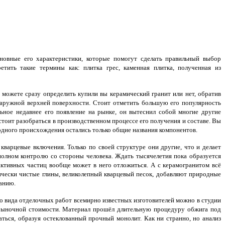
овные его характеристики, которые помогут сделать правильный выбор
етить такие термины как: плитка грес, каменная плитка, полученная из
можете сразу определить купили вы керамический гранит или нет, обратив
 наружной верхней поверхности. Стоит отметить большую его популярность
ьное недавнее его появление на рынке, он вытеснил собой многие другие
стоит разобраться в производственном процессе его получения и составе. Вы
одного происхождения остались только общие названия компонентов.
кварцевые включения. Только по своей структуре они другие, что и делает
полном контролю со стороны человека. Ждать тысячелетия пока образуется
активных частиц вообще может в него отложиться. А с керамогранитом всё
ически чистые глины, великолепный кварцевый песок, добавляют природные
ванию.
о вида отделочных работ всемирно известных изготовителей можно в студии
 рыночной стоимости. Материал прошёл длительную процедуру обжига под
аться, образуя остеклованный прочный монолит. Как ни странно, но анализ