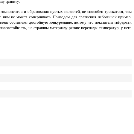
му граниту.
компонентов и образования пустых полостей, не способен трескаться, чем
 с ним не может соперничать. Приведём для сравнения небольшой пример.
о алмаз составляет достойную конкуренцию, потому что показатель твёрдости
зносостойкость, не страшны материалу резкие перепады температур, у него