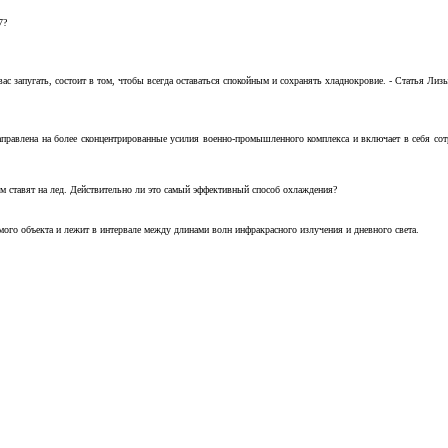
7?
с запугать, состоит в том, чтобы всегда оставаться спокойным и сохранять хладнокровие. - Статья Лизы 
аправлена на более сконцентрированные усилия военно-промышленного комплекса и включает в себя с
м ставят на лед. Действительно ли это самый эффективный способ охлаждения?
ого объекта и лежит в интервале между длинами волн инфракрасного излучения и дневного света.