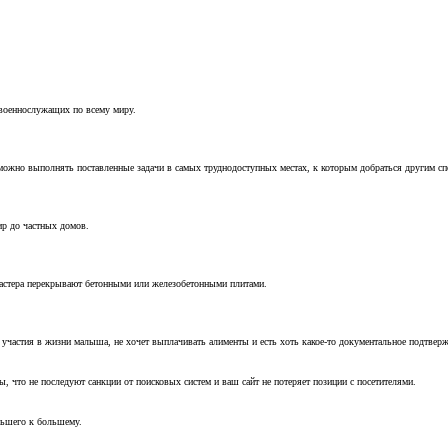
 военнослужащих по всему миру.
можно выполнять поставленные задачи в самых труднодоступных местах, к которым добраться другим с
ир до частных домов.
мастера перекрывают бетонными или железобетонными плитами.
т участия в жизни малыша, не хочет выплачивать алименты и есть хоть какое-то документальное подтвер
, что не последуют санкции от поисковых систем и ваш сайт не потеряет позиции с посетителями.
ньшего к большему.