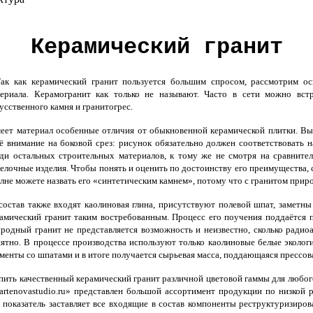
Керамический гранит
к как керамический гранит пользуется большим спросом, рассмотрим осн
ериала. Керамогранит как только не называют. Часто в сети можно встр
усственного камня и гранитогрес.
ет материал особенные отличия от обыкновенной керамической плитки. Вы 
ё внимание на боковой срез: рисунок обязательно должен соответствовать
ди остальных строительных материалов, к тому же не смотря на сравнител
елочные изделия. Чтобы понять и оценить по достоинству его преимущества, 
лне можете назвать его «синтетическим камнем», потому что с гранитом прир
остав также входят каолиновая глина, присутствуют полевой шпат, заметны 
амический гранит таким востребованным. Процесс его поучения поддаётся 
родный гранит не представляется возможность и неизвестно, сколько радио
ятно. В процессе производства используют только каолиновые белые эколог
менты со шпатами и в итоге получается сырьевая масса, поддающаяся прессо
ить качественный керамический гранит
различной цветовой гаммы для любог
tenovastudio.ru» представлен большой ассортимент продукции по низкой
й показатель заставляет все входящие в состав компоненты реструктуризиров