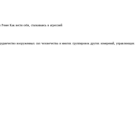
Ренее Как вести себя, сталкиваясь в агрессией
отрудничество вооруженных сил человечества и многих группировок других измерений, управляющих