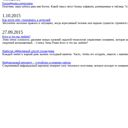
Расшифровка кириллицы
Поистине, наша азбука дана нам Богом. Какой смысл несут буквы алфавита, размещенные в таблицу 7х
1.10.2015
Как вести себя, сталкиваясь в агрессией
Абсолютно железное правило в ситуациях, когда агрессивный человек или падшая сущность стремится ва
27.09.2015
Кого и что вы любите?
Этим летом усилилось давление новых уровней скрытой технологии управления сознанием, которая н
секретной космонавтикой. - Статья Лизы Ренее Кого и что вы любите?
Наиболее эффективный способ охлаждения
Каждый любит в жаркий день выпить холодный напиток. Часто, чтобы его остудить, емкость с напитко
Инфракрасный пирометр – устройство и принцип работы
Современный инфракрасный пирометр измеряет силу теплового излучения, которое исходит от измеряем