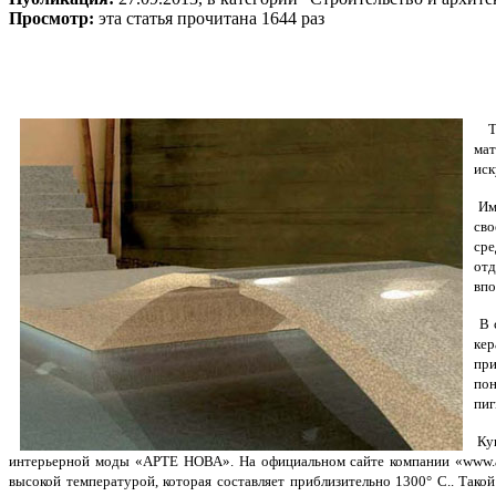
Просмотр:
эта статья прочитана 1644 раз
Та
мат
иск
Име
сво
сре
отд
впо
В с
кер
при
пон
пиг
Куп
интерьерной моды «АРТЕ НОВА». На официальном сайте компании «www.ar
высокой температурой, которая составляет приблизительно 1300° С.. Тако