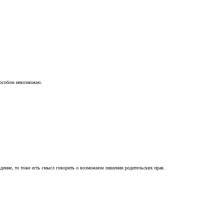
пособом невозможно.
ждение, то тоже есть смысл говорить о возможном лишении родительских прав.