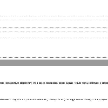
аете необходимым. Применяйте это в своем собственном темпе, однако, будьте последовательны и стара
несения» и обсуждаются различные симптомы, с которыми мы, как люди, можем столкнуться в процессе н