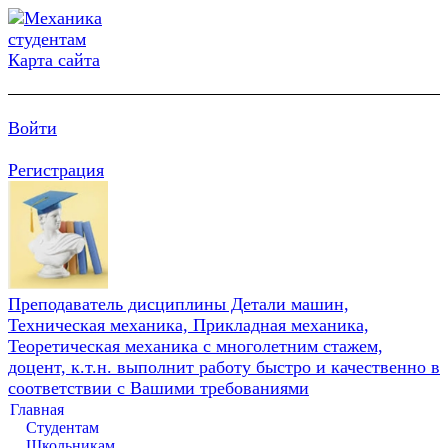
Карта сайта
Войти
Регистрация
Преподаватель дисциплины Детали машин,
Техническая механика, Прикладная механика,
Теоретическая механика с многолетним стажем,
доцент, к.т.н. выполнит работу быстро и качественно в
соответствии с Вашими требованиями
Главная
Студентам
Школьникам