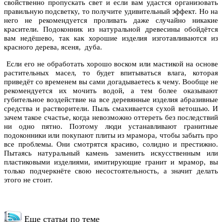
свойственно пропускать свет и если вам удастся организовать
правильную подсветку, то получите удивительный эффект. Но на
него не рекомендуется проливать даже случайно никакие
красители. Подоконник из натуральной древесины обойдётся
вам недёшево, так как хорошие изделия изготавливаются из
красного дерева, ясеня, дуба.
Если его не обработать хорошо воском или мастикой на основе
растительных масел, то будет впитываться влага, которая
приведёт со временем вы сами догадываетесь к чему. Вообще не
рекомендуется их мочить водой, а тем более оказывают
губительное воздействие на все деревянные изделия абразивные
средства и растворители. Пыль смахивается сухой ветошью. И
зачем такое счастье, когда невозможно оттереть без последствий
ни одно пятно. Поэтому люди устанавливают гранитные
подоконники или покупают плиты из мрамора, чтобы забыть про
все проблемы. Они смотрятся красиво, солидно и престижно.
Пытаясь натуральный камень заменить искусственным или
пластиковыми изделиями, имитирующие гранит и мрамор, вы
только подчеркнёте свою несостоятельность, а значит делать
этого не стоит.
Еще статьи по теме