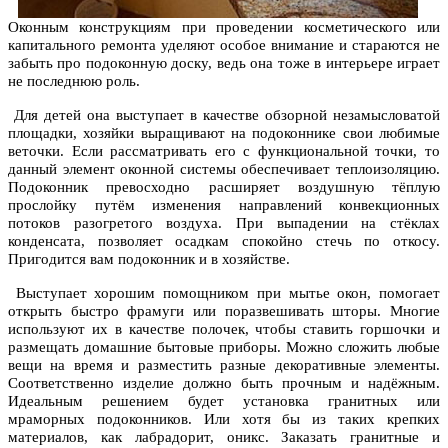
Оконным конструкциям при проведении косметического или
капитального ремонта уделяют особое внимание и стараются не
забыть про подоконную доску, ведь она тоже в интерьере играет
не последнюю роль.
Для детей она выступает в качестве обзорной незамысловатой
площадки, хозяйки выращивают на подоконнике свои любимые
веточки. Если рассматривать его с функциональной точки, то
данный элемент оконной системы обеспечивает теплоизоляцию.
Подоконник превосходно расширяет воздушную тёплую
прослойку путём изменения направлений конвекционных
потоков разогретого воздуха. При выпадении на стёклах
конденсата, позволяет осадкам спокойно стечь по откосу.
Пригодится вам подоконник и в хозяйстве.
Выступает хорошим помощником при мытье окон, помогает
открыть быстро фрамуги или поразвешивать шторы. Многие
используют их в качестве полочек, чтобы ставить горшочки и
размещать домашние бытовые приборы. Можно сложить любые
вещи на время и разместить разные декоративные элементы.
Соответственно изделие должно быть прочным и надёжным.
Идеальным решением будет установка гранитных или
мраморных подоконников. Или хотя бы из таких крепких
материалов, как лабрадорит, оникс. Заказать гранитные и