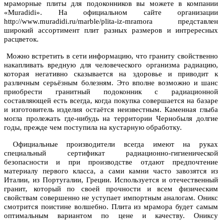
мраморные плиты для подоконников вы можете в компании
«Muradidi». На официальном сайте организации
http://www.muradidi.ru/marble/plita-iz-mramora представлен
широкий ассортимент плит разных размеров и интрересных
расцветок.
Можно встретить в сети информацию, что граниту свойственно
накапливать вредную для человеческого организма радиацию,
которая негативно сказывается на здоровье и приводит к
различным серьёзным болезням. Это вполне возможно и шанс
приобрести гранитный подоконник с радиационной
составляющей есть всегда, когда покупка совершается на базаре
и изготовитель изделия остаётся неизвестным. Каменная глыба
могла пролежать где-нибудь на территории Чернобыля долгие
годы, прежде чем поступила на кустарную обработку.
Официальные производители всегда имеют на руках
специальный сертификат радиационно-гигиенической
безопасности и при производстве отдают предпочтение
материалу первого класса, а сами камни часто завозятся из
Италии, из Португалии, Греции. Используется и отечественный
гранит, который по своей прочности и всем физическим
свойствам совершенно не уступает импортным аналогам. Оникс
смотрится поистине волшебно. Плита из мрамора будет самым
оптимальным вариантом по цене и качеству. Ониксу