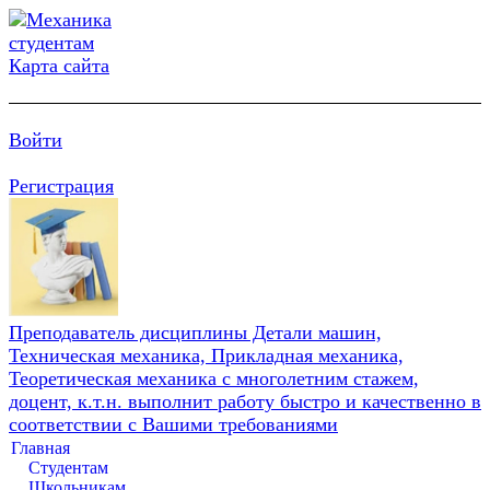
Карта сайта
Войти
Регистрация
Преподаватель дисциплины Детали машин,
Техническая механика, Прикладная механика,
Теоретическая механика с многолетним стажем,
доцент, к.т.н. выполнит работу быстро и качественно в
соответствии с Вашими требованиями
Главная
Студентам
Школьникам