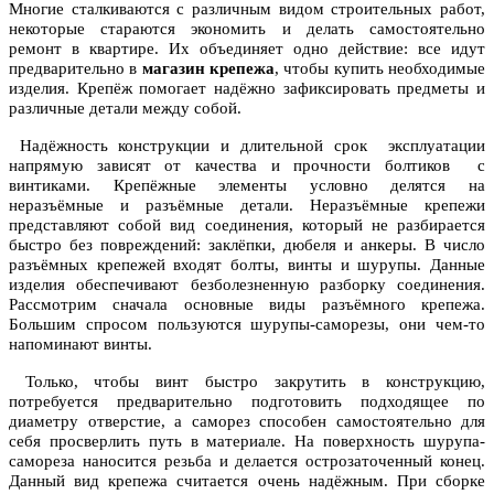
Многие сталкиваются с различным видом строительных работ,
некоторые стараются экономить и делать самостоятельно
ремонт в квартире. Их объединяет одно действие: все идут
предварительно в
магазин крепежа
, чтобы купить необходимые
изделия. Крепёж помогает надёжно зафиксировать предметы и
различные детали между собой.
Надёжность конструкции и длительной срок эксплуатации
напрямую зависят от качества и прочности болтиков с
винтиками. Крепёжные элементы условно делятся на
неразъёмные и разъёмные детали. Неразъёмные крепежи
представляют собой вид соединения, который не разбирается
быстро без повреждений: заклёпки, дюбеля и анкеры. В число
разъёмных крепежей входят болты, винты и шурупы. Данные
изделия обеспечивают безболезненную разборку соединения.
Рассмотрим сначала основные виды разъёмного крепежа.
Большим спросом пользуются шурупы-саморезы, они чем-то
напоминают винты.
Только, чтобы винт быстро закрутить в конструкцию,
потребуется предварительно подготовить подходящее по
диаметру отверстие, а саморез способен самостоятельно для
себя просверлить путь в материале. На поверхность шурупа-
самореза наносится резьба и делается острозаточенный конец.
Данный вид крепежа считается очень надёжным. При сборке