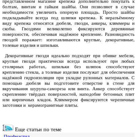
представленном магазине крепежа дополнительно покупать к
болтам, винтам и гайкам шайбы. Они позволяют в случае
необходимости увеличить опорную площадь. Просто шайбы
подкладывайте всегда под шляпки крепежа. К неразъёмному
виду крепежа относятся дюбеля, гвозди, анкеры, кляммеры и
скобы. Гвоздями великолепно фиксируются деревянные
поверхности, обеспечивая надёжное крепление. Разновидность
гвоздей поражает: изготавливаются круглые, декоративные,
толевые изделия и шпильки.
Декоративные гвозди идеально подходят при обивке мебели,
круглые гвозди практически всегда используют при любых
столярных работах, шпильки без шляпок способствуют
креплению стекла, а толевые изделия послужат для обеспечения
надёжной гидроизоляции при укладке рулонных материалов. С
помощью дюбеля вы подготовите отверстие в стене для
вкручивания шурупа-самореза или винта. Анкер способствует
скреплению твёрдых поверхностей, наподобие бетонных плит
или кирпичных кладок. Кляммером фиксируются черепичные
заготовки и керамогранитные плиты.
Еще статьи по теме
Профнастил