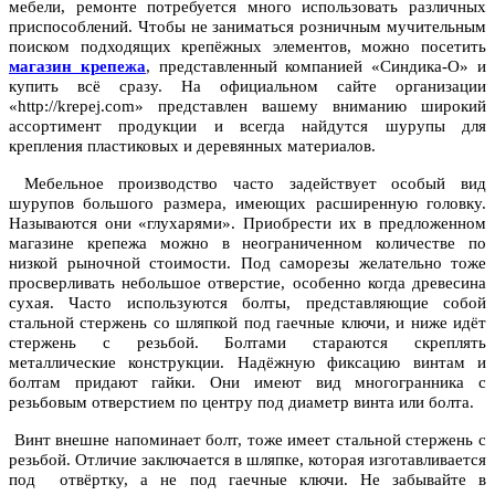
мебели, ремонте потребуется много использовать различных
приспособлений. Чтобы не заниматься розничным мучительным
поиском подходящих крепёжных элементов, можно посетить
магазин крепежа
, представленный компанией «Синдика-О» и
купить всё сразу. На официальном сайте организации
«http://krepej.com» представлен вашему вниманию широкий
ассортимент продукции и всегда найдутся шурупы для
крепления пластиковых и деревянных материалов.
Мебельное производство часто задействует особый вид
шурупов большого размера, имеющих расширенную головку.
Называются они «глухарями». Приобрести их в предложенном
магазине крепежа можно в неограниченном количестве по
низкой рыночной стоимости. Под саморезы желательно тоже
просверливать небольшое отверстие, особенно когда древесина
сухая. Часто используются болты, представляющие собой
стальной стержень со шляпкой под гаечные ключи, и ниже идёт
стержень с резьбой. Болтами стараются скреплять
металлические конструкции. Надёжную фиксацию винтам и
болтам придают гайки. Они имеют вид многогранника с
резьбовым отверстием по центру под диаметр винта или болта.
Винт внешне напоминает болт, тоже имеет стальной стержень с
резьбой. Отличие заключается в шляпке, которая изготавливается
под отвёртку, а не под гаечные ключи. Не забывайте в