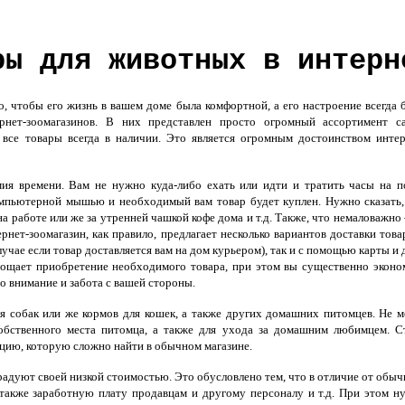
ры для животных в интерн
 чтобы его жизнь в вашем доме была комфортной, а его настроение всегда 
нет-зоомагазинов. В них представлен просто огромный ассортимент с
все товары всегда в наличии. Это является огромным достоинством интер
ия времени. Вам не нужно куда-либо ехать или идти и тратить часы на п
мпьютерной мышью и необходимый вам товар будет куплен. Нужно сказать,
а работе или же за утренней чашкой кофе дома и т.д. Также, что немаловажно 
ет-зоомагазин, как правило, предлагает несколько вариантов доставки товар
учае если товар доставляется вам на дом курьером), так и с помощью карты и 
прощает приобретение необходимого товара, при этом вы существенно эконо
о внимание и забота с вашей стороны.
я собак или же кормов для кошек, а также других домашних питомцев. Не м
обственного места питомца, а также для ухода за домашним любимцем. С
кцию, которую сложно найти в обычном магазине.
адуют своей низкой стоимостью. Это обусловлено тем, что в отличие от обыч
 также заработную плату продавцам и другому персоналу и т.д. При этом н