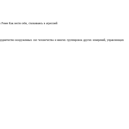
Ренее Как вести себя, сталкиваясь в агрессией
отрудничество вооруженных сил человечества и многих группировок других измерений, управляющих