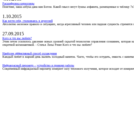
Расшифровка кириллицы
Поистине, наша азбука дана нам Богом. Какой смысл несут буквы алфавита, размещенные в таблицу 7х
1.10.2015
Как вести себя, сталкиваясь в агрессией
Абсолютно железное правило в ситуациях, когда агрессивный человек или падшая сущность стремится ва
27.09.2015
Кого и что вы любите?
Этим летом усилилось давление новых уровней скрытой технологии управления сознанием, которая н
секретной космонавтикой. - Статья Лизы Ренее Кого и что вы любите?
Наиболее эффективный способ охлаждения
Каждый любит в жаркий день выпить холодный напиток. Часто, чтобы его остудить, емкость с напитко
Инфракрасный пирометр – устройство и принцип работы
Современный инфракрасный пирометр измеряет силу теплового излучения, которое исходит от измеряем