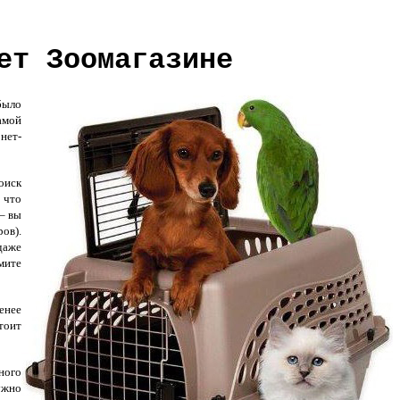
ет Зоомагазине
было
амой
нет-
оиск
 что
– вы
ов).
даже
мите
енее
тоит
ного
ужно