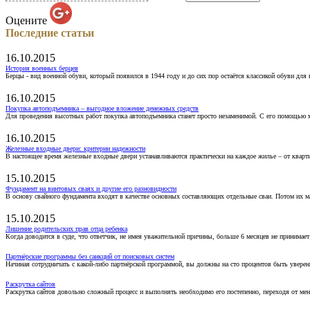
Оцените
Последние статьи
16.10.2015
История военных берцев
Берцы - вид военной обуви, который появился в 1944 году и до сих пор остаётся классикой обуви для
16.10.2015
Покупка автоподъемника – выгодное вложение денежных средств
Для проведения высотных работ покупка автоподъемника станет просто незаменимой. С его помощью 
16.10.2015
Железные входные двери: критерии надежности
В настоящее время железные входные двери устанавливаются практически на каждое жилье – от кварт
15.10.2015
Фундамент на винтовых сваях и другие его разновидности
В основу свайного фундамента входят в качестве основных составляющих отдельные сваи. Потом их 
15.10.2015
Лишение родительских прав отца ребенка
Когда доводится в суде, что ответчик, не имея уважительной причины, больше 6 месяцев не принимае
Партнёрские программы без санкций от поисковых систем
Начиная сотрудничать с какой-либо партнёрской программой, вы должны на сто процентов быть уверены
Раскрутка сайтов
Раскрутка сайтов довольно сложный процесс и выполнять необходимо его постепенно, переходя от ме