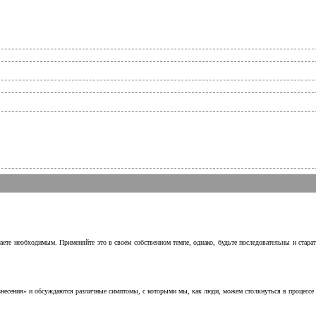
аете необходимым. Применяйте это в своем собственном темпе, однако, будьте последовательны и стара
несения» и обсуждаются различные симптомы, с которыми мы, как люди, можем столкнуться в процессе н