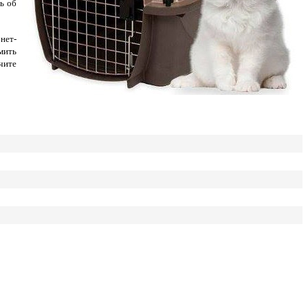
ь об
нет-
мить
чите