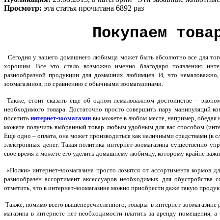
Просмотр:
эта статья прочитана 6892 раз
Покупаем това
Сегодня у вашего домашнего любимца может быть абсолютно все для того,
хорошим. Все это стало возможно именно благодаря появлению интер
разнообразной продукции для домашних любимцев. И, что немаловажно, 
зоомагазинов, по сравнению с обычными зоомагазинами.
Также, стоит сказать еще об одном немаловажном достоинстве – эконом
необходимого товара. Достаточно просто совершить пару манипуляций ко
посетить
интернет-зоомагазин
вы можете в любом месте, например, обедая н
можете получить выбранный товар любым удобным для вас способом (интерн
Еще одно – оплата, она может производиться как наличными средствами (в сл
электронных денег. Такая политика интернет-зоомагазина существенно у
свое время и можете его уделить домашнему любимцу, которому крайне важн
«Полки» интернет-зоомагазина просто ломятся от ассортимента кормов дл
разнообразен ассортимент аксессуаров необходимых для обустройства с
отметить, что в интернет-зоомагазине можно приобрести даже такую проду
Также, помимо всего вышеперечисленного, товары в интернет-зоомагазине р
магазина в интернете нет необходимости платить за аренду помещения, а