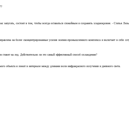
7?
с запугать, состоит в том, чтобы всегда оставаться спокойным и сохранять хладнокровие. - Статья Лизы 
аправлена на более сконцентрированные усилия военно-промышленного комплекса и включает в себя с
м ставят на лед. Действительно ли это самый эффективный способ охлаждения?
ого объекта и лежит в интервале между длинами волн инфракрасного излучения и дневного света.