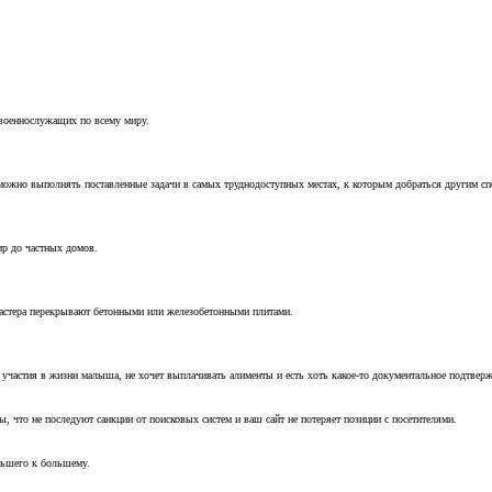
 военнослужащих по всему миру.
можно выполнять поставленные задачи в самых труднодоступных местах, к которым добраться другим с
ир до частных домов.
мастера перекрывают бетонными или железобетонными плитами.
т участия в жизни малыша, не хочет выплачивать алименты и есть хоть какое-то документальное подтвер
, что не последуют санкции от поисковых систем и ваш сайт не потеряет позиции с посетителями.
ньшего к большему.