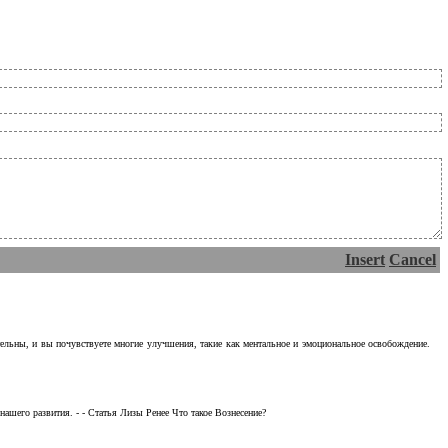
Insert
Cancel
тельны, и вы почувствуете многие улучшения, такие как ментальное и эмоциональное освобождение.
ашего развития. - - Статья Лизы Ренее Что такое Вознесение?