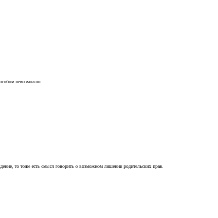
пособом невозможно.
ждение, то тоже есть смысл говорить о возможном лишении родительских прав.