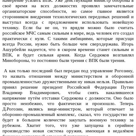
намерение усилить ВПК. Уже действующий министр обороны в
своё время на всех должностях проявлял замечательные
организаторские способности, но самое главное является
сторонником внедрения технологических передовых решений и
выступал всегда с предложением использовать новейшую
технику. Если бы не он, то врядли можно было считать
российское МЧС самым сильным в мире, ведь человек его создал
практически с нуля. С такими амбициями, которые присущи
всегда России, нужно быть больше чем сверхдержава. Игорь
Ашурбейли надеется, что в скором времени станет сильным и
ВПК, и будет сильная армия. Когда Сердюков возглавлял
Минобороны, то постоянно были трения с ВПК были трения.
А как только последний был передан под управление Рогозину,
то назвать отношения между министерством и оборонной
промышленностью дружественными ну никак нельзя. Правильно
принял решение президент Российской Федерации Путин
Владимир Владимирович, чтобы снять накалившееся
напряжение путём отставки Сердюкова с должности. Оно было
просто неизбежно, что фактически и произошло. Теперь
Д.Рогозин, являясь вице-министром, который отвечает за
оборонно-промышленный комплекс, сказал, что государство не
будет в большом количестве закупать военную технику за
рубежом. Хватит того, что уже запущена в серийное
производство новая система оружия, имеющая в недалёком