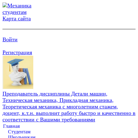
Карта сайта
Войти
Регистрация
Преподаватель дисциплины Детали машин,
Техническая механика, Прикладная механика,
Теоретическая механика с многолетним стажем,
доцент, к.т.н. выполнит работу быстро и качественно в
соответствии с Вашими требованиями
Главная
Студентам
Школьникам