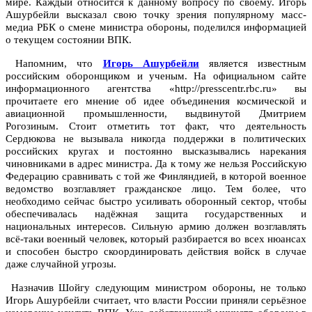
мире. Каждый относится к данному вопросу по своему. Игорь
Ашурбейли высказал свою точку зрения популярному масс-
медиа РБК о смене министра обороны, поделился информацией
о текущем состоянии ВПК.
Напомним, что
Игорь Ашурбейли
является известным
российским оборонщиком и ученым. На официальном сайте
информационного агентства «http://presscentr.rbc.ru» вы
прочитаете его мнение об идее объединения космической и
авиационной промышленности, выдвинутой Дмитрием
Рогозиным. Стоит отметить тот факт, что деятельность
Сердюкова не вызывала никогда поддержки в политических
российских кругах и постоянно высказывались нарекания
чиновниками в адрес министра. Да к тому же нельзя Российскую
Федерацию сравнивать с той же Финляндией, в которой военное
ведомство возглавляет гражданское лицо. Тем более, что
необходимо сейчас быстро усиливать оборонный сектор, чтобы
обеспечивалась надёжная защита государственных и
национальных интересов. Сильную армию должен возглавлять
всё-таки военный человек, который разбирается во всех нюансах
и способен быстро скоординировать действия войск в случае
даже случайной угрозы.
Назначив Шойгу следующим министром обороны, не только
Игорь Ашурбейли считает, что власти России приняли серьёзное