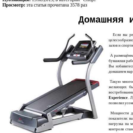
Просмотр:
эта статья прочитана 3578 раз
Домашняя 
Если вы реши
целесообразно
залов и спорт
А размещённа
бумажная рабо
Вы избавитес
домашнем вари
Такую многоф
желающих бы
востребованн
Experience
. 
позволил усом
Мощности дви
показатели: в
нагрузка на 
контроля ста