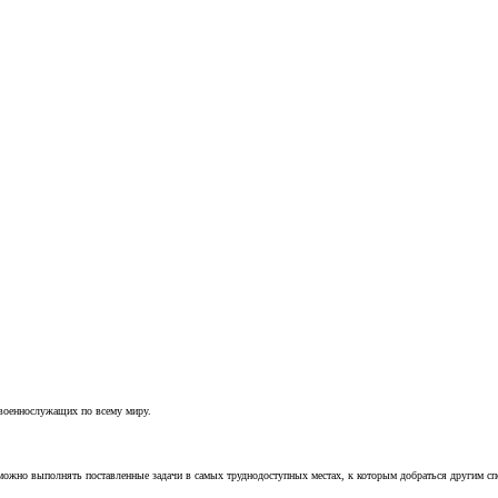
 военнослужащих по всему миру.
можно выполнять поставленные задачи в самых труднодоступных местах, к которым добраться другим с