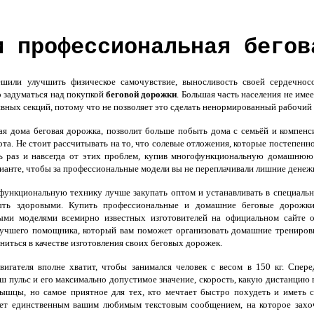
и профессиональная бегов
ли улучшить физическое самочувствие, выносливость своей сердечносо
 задуматься над покупкой
беговой дорожки
. Большая часть населения не им
ивных секций, потому что не позволяет это сделать ненормированный рабочий 
я дома беговая дорожка, позволит больше побыть дома с семьёй и компенс
та. Не стоит рассчитывать на то, что солевые отложения, которые постепенно
ь раз и навсегда от этих проблем, купив многофункциональную домашнюю
анте, чтобы за профессиональные модели вы не переплачивали лишние денеж
ункциональную технику лучше закупать оптом и устанавливать в специальн
ть здоровыми. Купить профессиональные и домашние беговые дорожки м
ыми моделями всемирно известных изготовителей на официальном сайте 
Лучшего помощника, который вам поможет организовать домашние тренировк
ниться в качестве изготовления своих беговых дорожек.
гателя вполне хватит, чтобы занимался человек с весом в 150 кг. Спер
аш пульс и его максимально допустимое значение, скорость, какую дистанцию 
мышцы, но самое приятное для тех, кто мечтает быстро похудеть и иметь
нет единственным вашим любимым текстовым сообщением, на которое захо