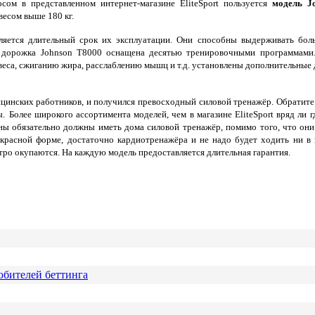
сом в представленном интернет-магазине EliteSport пользуется
модель J
есом выше 180 кг.
ляется длительный срок их эксплуатации. Они способны выдерживать бол
ая дорожка Johnson T8000 оснащена десятью тренировочными программами
еса, сжиганию жира, расслаблению мышц и т.д. установлены дополнительные 
цинских работников, и получился превосходный силовой тренажёр. Обратите
ы.
Более широкого ассортимента моделей, чем в магазине EliteSport вряд ли г
ены обязательно должны иметь дома силовой тренажёр, помимо того, что они
красной форме, достаточно кардиотренажёра и не надо будет ходить ни в 
ро окупаются. На каждую модель предоставляется длительная гарантия.
юбителей беттинга