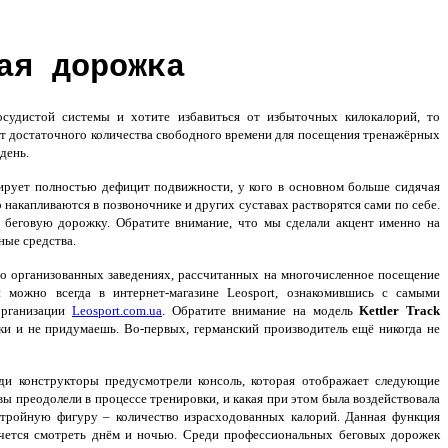
ая дорожка
судистой системы и хотите избавиться от избыточных килокалорий, то
еет достаточного количества свободного времени для посещения тренажёрных
день.
ирует полностью дефицит подвижности, у кого в основном больше сидячая
 накапливаются в позвоночнике и других суставах растворятся сами по себе.
 беговую дорожку. Обратите внимание, что мы сделали акцент именно на
ные средства.
о организованных заведениях, рассчитанных на многочисленное посещение
ожно всегда в интернет-магазине Leosport, ознакомившись с самыми
организации
Leosport.com.ua
. Обратите внимание на модель
Kettler Track
и и не придумаешь. Во-первых, германский производитель ещё никогда не
еди конструкторы предусмотрели консоль, которая отображает следующие
вы преодолели в процессе тренировки, и какая при этом была воздействовала
 стройную фигуру – количество израсходованных калорий. Данная функция
чется смотреть днём и ночью. Среди профессиональных беговых дорожек