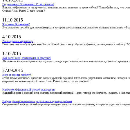
Подготовка к Вознесению. С чего начать?
Важная информация и инструменты, которые можно применять сразу сейчас! Попробуйте все, что счит
Статья Лизы Ренее С чего начать?
11.10.2015
Что такое Вознесение?
Это основное пособие для начинающих, в котором рассматриваются основное значение и механика «Воз
4.10.2015
Расшифровка кириллицы
Поистине, наша азбука дана нам Богом. Какой смысл несут буквы алфавита, размещенные в таблицу 7х
1.10.2015
Как вести себя, сталкиваясь в агрессией
Абсолютно железное правило в ситуациях, когда агрессивный человек или падшая сущность стремится ва
27.09.2015
Кого и что вы любите?
Этим летом усилилось давление новых уровней скрытой технологии управления сознанием, которая н
секретной космонавтикой. - Статья Лизы Ренее Кого и что вы любите?
Наиболее эффективный способ охлаждения
Каждый любит в жаркий день выпить холодный напиток. Часто, чтобы его остудить, емкость с напитко
Инфракрасный пирометр – устройство и принцип работы
Современный инфракрасный пирометр измеряет силу теплового излучения, которое исходит от измеряем