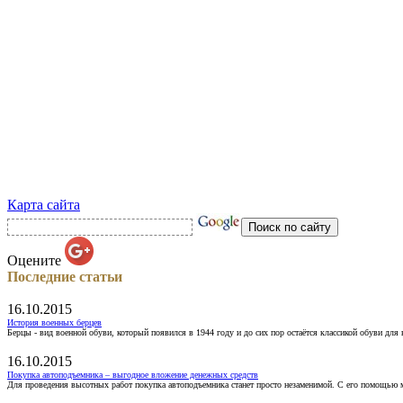
Карта сайта
Оцените
Последние статьи
16.10.2015
История военных берцев
Берцы - вид военной обуви, который появился в 1944 году и до сих пор остаётся классикой обуви для
16.10.2015
Покупка автоподъемника – выгодное вложение денежных средств
Для проведения высотных работ покупка автоподъемника станет просто незаменимой. С его помощью 