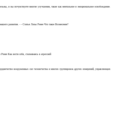
тельны, и вы почувствуете многие улучшения, такие как ментальное и эмоциональное освобождение.
ашего развития. - - Статья Лизы Ренее Что такое Вознесение?
Ренее Как вести себя, сталкиваясь в агрессией
отрудничество вооруженных сил человечества и многих группировок других измерений, управляющих