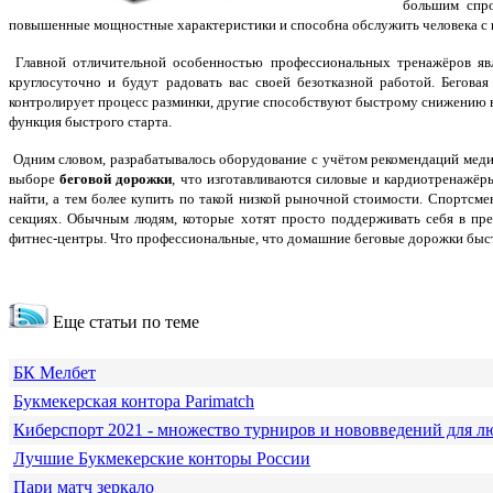
большим спро
повышенные мощностные характеристики и способна обслужить человека с в
Главной отличительной особенностью профессиональных тренажёров яв
круглосуточно и будут радовать вас своей безотказной работой. Бегов
контролирует процесс разминки, другие способствуют быстрому снижению в
функция быстрого старта.
Одним словом, разрабатывалось оборудование с учётом рекомендаций меди
выборе
беговой дорожки
, что изготавливаются силовые и кардиотренажёр
найти, а тем более купить по такой низкой рыночной стоимости. Спортсм
секциях. Обычным людям, которые хотят просто поддерживать себя в пре
фитнес-центры. Что профессиональные, что домашние беговые дорожки быст
Еще статьи по теме
БК Мелбет
Букмекерская контора Parimatch
Киберспорт 2021 - множество турниров и нововведений для л
Лучшие Букмекерские конторы России
Пари матч зеркало