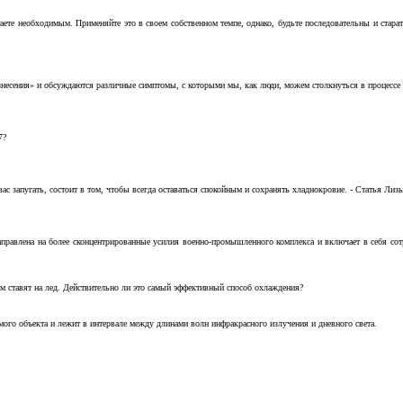
аете необходимым. Применяйте это в своем собственном темпе, однако, будьте последовательны и стара
несения» и обсуждаются различные симптомы, с которыми мы, как люди, можем столкнуться в процессе н
7?
с запугать, состоит в том, чтобы всегда оставаться спокойным и сохранять хладнокровие. - Статья Лизы 
аправлена на более сконцентрированные усилия военно-промышленного комплекса и включает в себя с
м ставят на лед. Действительно ли это самый эффективный способ охлаждения?
ого объекта и лежит в интервале между длинами волн инфракрасного излучения и дневного света.