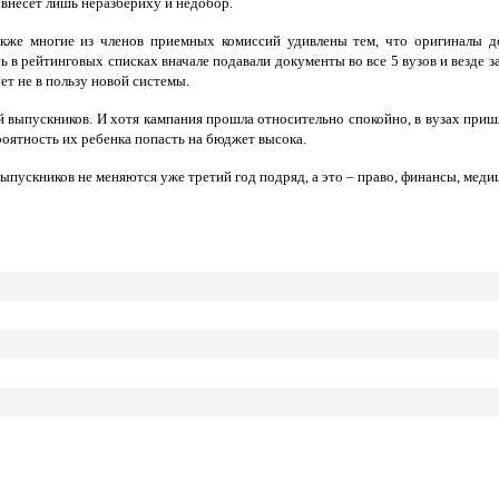
 внесет лишь неразбериху и недобор.
же многие из членов приемных комиссий удивлены тем, что оригиналы до
 в рейтинговых списках вначале подавали документы во все 5 вузов и везде за
ет не в пользу новой системы.
 выпускников. И хотя кампания прошла относительно спокойно, в вузах пришл
оятность их ребенка попасть на бюджет высока.
ыпускников не меняются уже третий год подряд, а это – право, финансы, меди