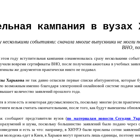
ельная кампания в вузах 
у несколькими событиями: сначала многие выпускники не могли 
ВНО, по
том году вступительная кампания ознаменовалась сразу несколькими событи
учили вовремя сертификаты ВНО, после получения ажиотажа в учебных заявле
гиналы же документов практически никто не подавал.
зы Харькова
не так давно огласили первые списки абитуриентов, которые б
ло возможным именно благодаря электронной онлайновой системе подачи заявл
вышает количество заявлений прошлого года.
я в этом есть и некоторая двусмысленность, поскольку многие (если практичес
тинги нельзя считать окончательными, после того, как будут вывешены обновл
к сообщают представители вузов (
по материалам новости Сегодня Ук
оразумений и шума, поскольку большинство заявлений было подано через 
овведения и есть за что: например, в ХНУРЭ были присланы сотни заявлений
ая молодежь едет в Киев, в Харьков могут приехать лишь единицы, поэтому н