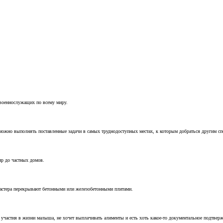
 военнослужащих по всему миру.
можно выполнять поставленные задачи в самых труднодоступных местах, к которым добраться другим с
ир до частных домов.
мастера перекрывают бетонными или железобетонными плитами.
т участия в жизни малыша, не хочет выплачивать алименты и есть хоть какое-то документальное подтвер