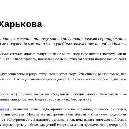
Харькова
подать заявления, потому как не получили вовремя сертификаты
сле получения ажиотажа в учебных заявлениях не наблюдалось.
ями: сначала многие выпускники не могли подать заявления, потому как не
ниях не наблюдалось, поскольку большинство заявлений подавалось онлайн.
удут зачислены в ряды студентов в этом году. Эти списки рейтинговые, что
ений. Этот год ознаменовался подачей 150 тысяч заявлений, что в два раза
ки не все) подавали заявления в 5 вузов на 3 специальности. Поэтому первые
енные списки, можно будет говорить о какой-то картине.
раины
), кампания этого года прошла очень спокойно, никаких очередей,
онлайн систему. Многие же настроены скептически и критикуют подобные
 от абитуриентов с Западного региона, а как показывает многолетний опыт,
екоторые парты учебных заведений могут оказаться пустыми, что в очередной