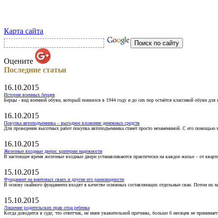
Карта сайта
Оцените
Последние статьи
16.10.2015
История военных берцев
Берцы - вид военной обуви, который появился в 1944 году и до сих пор остаётся классикой обуви для
16.10.2015
Покупка автоподъемника – выгодное вложение денежных средств
Для проведения высотных работ покупка автоподъемника станет просто незаменимой. С его помощью 
16.10.2015
Железные входные двери: критерии надежности
В настоящее время железные входные двери устанавливаются практически на каждое жилье – от кварт
15.10.2015
Фундамент на винтовых сваях и другие его разновидности
В основу свайного фундамента входят в качестве основных составляющих отдельные сваи. Потом их 
15.10.2015
Лишение родительских прав отца ребенка
Когда доводится в суде, что ответчик, не имея уважительной причины, больше 6 месяцев не принимае