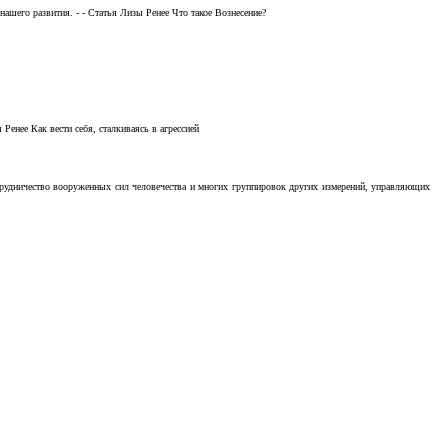
ашего развития. - - Статья Лизы Ренее Что такое Вознесение?
Ренее Как вести себя, сталкиваясь в агрессией
отрудничество вооруженных сил человечества и многих группировок других измерений, управляющих