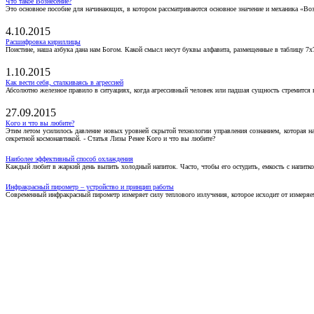
Что такое Вознесение?
Это основное пособие для начинающих, в котором рассматриваются основное значение и механика «Воз
4.10.2015
Расшифровка кириллицы
Поистине, наша азбука дана нам Богом. Какой смысл несут буквы алфавита, размещенные в таблицу 7х
1.10.2015
Как вести себя, сталкиваясь в агрессией
Абсолютно железное правило в ситуациях, когда агрессивный человек или падшая сущность стремится ва
27.09.2015
Кого и что вы любите?
Этим летом усилилось давление новых уровней скрытой технологии управления сознанием, которая н
секретной космонавтикой. - Статья Лизы Ренее Кого и что вы любите?
Наиболее эффективный способ охлаждения
Каждый любит в жаркий день выпить холодный напиток. Часто, чтобы его остудить, емкость с напитко
Инфракрасный пирометр – устройство и принцип работы
Современный инфракрасный пирометр измеряет силу теплового излучения, которое исходит от измеряем