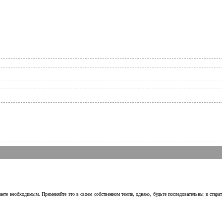
аете необходимым. Применяйте это в своем собственном темпе, однако, будьте последовательны и стара