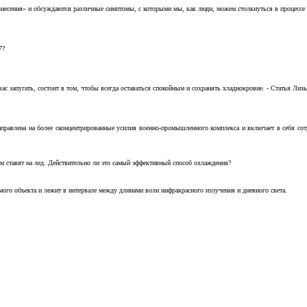
несения» и обсуждаются различные симптомы, с которыми мы, как люди, можем столкнуться в процессе н
7?
с запугать, состоит в том, чтобы всегда оставаться спокойным и сохранять хладнокровие. - Статья Лизы 
аправлена на более сконцентрированные усилия военно-промышленного комплекса и включает в себя с
м ставят на лед. Действительно ли это самый эффективный способ охлаждения?
ого объекта и лежит в интервале между длинами волн инфракрасного излучения и дневного света.