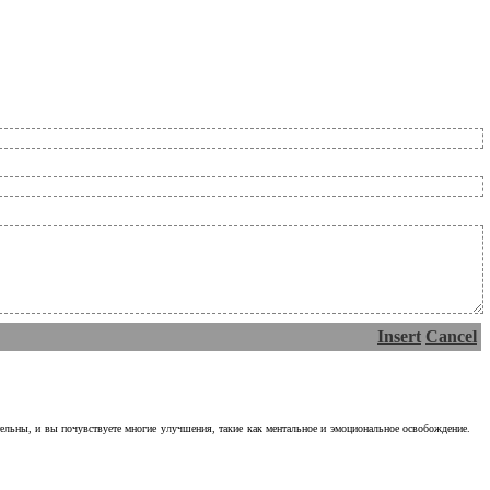
Insert
Cancel
тельны, и вы почувствуете многие улучшения, такие как ментальное и эмоциональное освобождение.