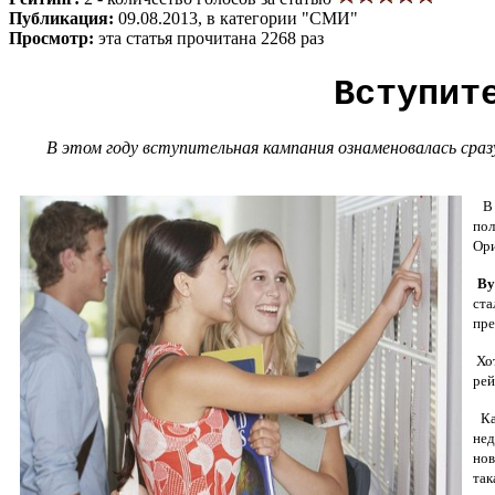
Публикация:
09.08.2013, в категории "СМИ"
Просмотр:
эта статья прочитана 2268 раз
Вступит
В этом году вступительная кампания ознаменовалась сраз
В э
пол
Ори
Ву
ста
пре
Хот
рей
Ка
нед
нов
так