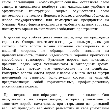
сайте организации «www.vsv-group.com.ua» оставляйте свою
заявку, и специалисты подберут вам максимально удобные и
эффективные конструкции. Фирма осуществляет свою
деятельность не только в Донецке и Киеве, а способна обслужить
любое государственное или коммерческое предприятие на
Украине. Часто фирмы нуждаются в удобных откатных воротах,
потому что гаражи имеют много свободного пространства.
А данный вид требует достаточно места, куда им приходится
сдвигаться. Створка отъезжает в сторону, используя роликовую
систему. Зато ворота можно спокойно смонтировать и с
внешней стороны, не обращая особо внимания на
привлекательность, главное надёжность и хорошая пропускная
способность транспорта. Рулонные ворота, как показывает
практика, редко когда устанавливают в загородных домах.
Может быть, потому что удовольствие не из дешёвых.
Роллерные ворота имеют короб с валом и много места внутри
помещений не занимают. Конструкция состоит из ламелей,
представляющие собой горизонтальные, профилированные,
алюминиевые полосы.
При соединении они образуют одно сплошное полотно. Оно
передвигается по направляющим, которые установлены в
защитном коробе, наматываясь при открывании на приводной
вал. Сам приводной вал можно разместить на своё усмотрение