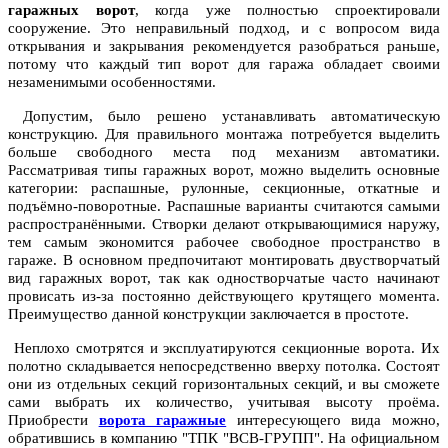
гаражных ворот
, когда уже полностью спроектировали
сооружение. Это неправильный подход, и с вопросом вида
открывания и закрывания рекомендуется разобраться раньше,
потому что каждый тип ворот для гаража обладает своими
незаменимыми особенностями.
Допустим, было решено устанавливать автоматическую
конструкцию. Для правильного монтажа потребуется выделить
больше свободного места под механизм автоматики.
Рассматривая типы гаражных ворот, можно выделить основные
категории: распашные, рулонные, секционные, откатные и
подъёмно-поворотные. Распашные варианты считаются самыми
распространёнными. Створки делают открывающимися наружу,
тем самым экономится рабочее свободное пространство в
гараже. В основном предпочитают монтировать двустворчатый
вид гаражных ворот, так как одностворчатые часто начинают
провисать из-за постоянно действующего крутящего момента.
Преимущество данной конструкции заключается в простоте.
Неплохо смотрятся и эксплуатируются секционные ворота. Их
полотно складывается непосредственно вверху потолка. Состоят
они из отдельных секций горизонтальных секций, и вы сможете
сами выбрать их количество, учитывая высоту проёма.
Приобрести
ворота гаражные
интересующего вида можно,
обратившись в компанию "ТПК "ВСВ-ГРУПП". На официальном