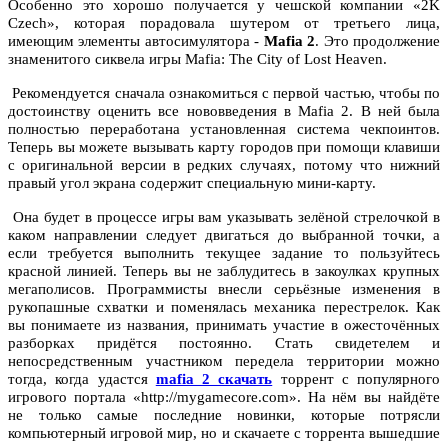
Особенно это хорошо получается у чешской компании «2K
Czech», которая порадовала шутером от третьего лица,
имеющим элементы автосимулятора -
Mafia 2
. Это продолжение
знаменитого сиквела игры Mafia: The City of Lost Heaven.
Рекомендуется сначала ознакомиться с первой частью, чтобы по
достоинству оценить все нововведения в Mafia 2. В ней была
полностью переработана установленная система чекпоинтов.
Теперь вы можете вызывать карту городов при помощи клавиши
с оригинальной версии в редких случаях, потому что нижний
правый угол экрана содержит специальную мини-карту.
Она будет в процессе игры вам указывать зелёной стрелочкой в
каком направлении следует двигаться до выбранной точки, а
если требуется выполнить текущее задание то пользуйтесь
красной линией. Теперь вы не заблудитесь в закоулках крупных
мегаполисов. Программисты внесли серьёзные изменения в
рукопашные схватки и поменялась механика перестрелок. Как
вы понимаете из названия, принимать участие в ожесточённых
разборках придётся постоянно. Стать свидетелем и
непосредственным участником передела территории можно
тогда, когда удастся
mafia 2 скачать
торрент с популярного
игрового портала «http://mygamecore.com». На нём вы найдёте
не только самые последние новинки, которые потрясли
компьютерный игровой мир, но и скачаете с торрента вышедшие