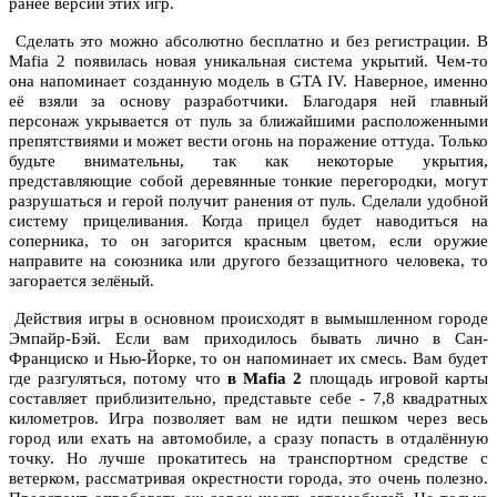
ранее версии этих игр.
Сделать это можно абсолютно бесплатно и без регистрации. В
Mafia 2 появилась новая уникальная система укрытий. Чем-то
она напоминает созданную модель в GTA IV. Наверное, именно
её взяли за основу разработчики. Благодаря ней главный
персонаж укрывается от пуль за ближайшими расположенными
препятствиями и может вести огонь на поражение оттуда. Только
будьте внимательны, так как некоторые укрытия,
представляющие собой деревянные тонкие перегородки, могут
разрушаться и герой получит ранения от пуль. Сделали удобной
систему прицеливания. Когда прицел будет наводиться на
соперника, то он загорится красным цветом, если оружие
направите на союзника или другого беззащитного человека, то
загорается зелёный.
Действия игры в основном происходят в вымышленном городе
Эмпайр-Бэй. Если вам приходилось бывать лично в Сан-
Франциско и Нью-Йорке, то он напоминает их смесь. Вам будет
где разгуляться, потому что
в Mafia 2
площадь игровой карты
составляет приблизительно, представьте себе - 7,8 квадратных
километров. Игра позволяет вам не идти пешком через весь
город или ехать на автомобиле, а сразу попасть в отдалённую
точку. Но лучше прокатитесь на транспортном средстве с
ветерком, рассматривая окрестности города, это очень полезно.