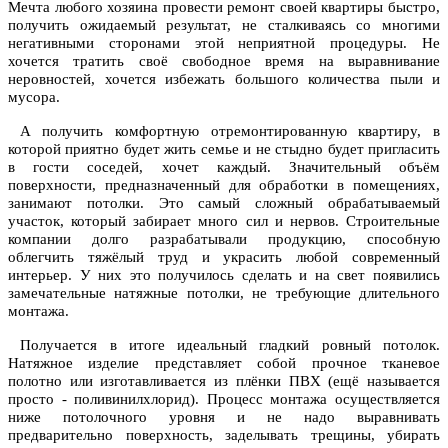
Мечта любого хозяина провести ремонт своей квартиры быстро,
получить ожидаемый результат, не сталкиваясь со многими
негативными сторонами этой неприятной процедуры. Не
хочется тратить своё свободное время на выравнивание
неровностей, хочется избежать большого количества пыли и
мусора.
А получить комфортную отремонтированную квартиру, в
которой приятно будет жить семье и не стыдно будет пригласить
в гости соседей, хочет каждый. Значительный объём
поверхности, предназначенный для обработки в помещениях,
занимают потолки. Это самый сложный обрабатываемый
участок, который забирает много сил и нервов. Строительные
компании долго разрабатывали продукцию, способную
облегчить тяжёлый труд и украсить любой современный
интерьер. У них это получилось сделать и на свет появились
замечательные натяжные потолки, не требующие длительного
монтажа.
Получается в итоге идеальный гладкий ровный потолок.
Натяжное изделие представляет собой прочное тканевое
полотно или изготавливается из плёнки ПВХ (ещё называется
просто - поливинилхлорид). Процесс монтажа осуществляется
ниже потолочного уровня и не надо выравнивать
предварительно поверхность, заделывать трещины, убирать