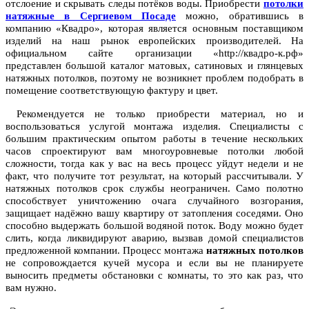
отслоение и скрывать следы потёков воды. Приобрести
потолки
натяжные в Сергиевом Посаде
можно, обратившись в
компанию «Квадро», которая является основным поставщиком
изделий на наш рынок европейских производителей. На
официальном сайте организации «http://квадро-к.рф»
представлен большой каталог матовых, сатиновых и глянцевых
натяжных потолков, поэтому не возникнет проблем подобрать в
помещение соответствующую фактуру и цвет.
Рекомендуется не только приобрести материал, но и
воспользоваться услугой монтажа изделия. Специалисты с
большим практическим опытом работы в течение нескольких
часов спроектируют вам многоуровневые потолки любой
сложности, тогда как у вас на весь процесс уйдут недели и не
факт, что получите тот результат, на который рассчитывали. У
натяжных потолков срок службы неограничен. Само полотно
способствует уничтожению очага случайного возгорания,
защищает надёжно вашу квартиру от затопления соседями. Оно
способно выдержать большой водяной поток. Воду можно будет
слить, когда ликвидируют аварию, вызвав домой специалистов
предложенной компании. Процесс монтажа
натяжных потолков
не сопровождается кучей мусора и если вы не планируете
выносить предметы обстановки с комнаты, то это как раз, что
вам нужно.