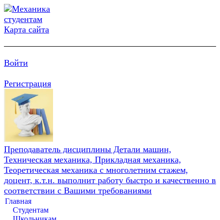
Карта сайта
Войти
Регистрация
Преподаватель дисциплины Детали машин,
Техническая механика, Прикладная механика,
Теоретическая механика с многолетним стажем,
доцент, к.т.н. выполнит работу быстро и качественно в
соответствии с Вашими требованиями
Главная
Студентам
Школьникам