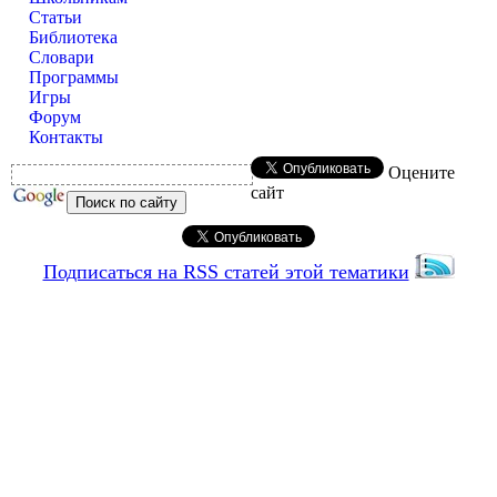
Статьи
Библиотека
Словари
Программы
Игры
Форум
Контакты
Оцените
сайт
Подписаться на RSS статей этой тематики