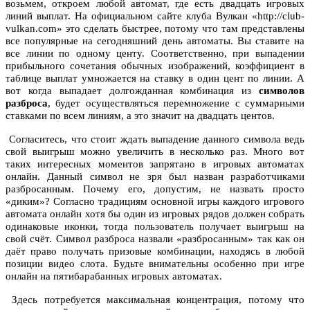
возьмем, откроем любой автомат, где есть двадцать игровых
линий выплат. На официальном сайте клуба Вулкан «http://club-
vulkan.com» это сделать быстрее, потому что там представлены
все популярные на сегодняшний день автоматы. Вы ставите на
все линии по одному центу. Соответственно, при выпадении
прибыльного сочетания обычных изображений, коэффициент в
таблице выплат умножается на ставку в один цент по линии. А
вот когда выпадает долгожданная комбинация из
символов
разброса
, будет осуществляться перемножение с суммарными
ставками по всем линиям, а это значит на двадцать центов.
Согласитесь, что стоит ждать выпадение данного символа ведь
свой выигрыш можно увеличить в несколько раз. Много вот
таких интересных моментов запрятано в игровых автоматах
онлайн. Данный символ не зря был назван разработчиками
разбросанным. Почему его, допустим, не назвать просто
«диким»? Согласно традициям основной игры каждого игрового
автомата онлайн хотя бы один из игровых рядов должен собрать
одинаковые иконки, тогда пользователь получает выигрыш на
свой счёт. Символ разброса назвали «разбросанным» так как он
даёт право получать призовые комбинации, находясь в любой
позиции видео слота. Будьте внимательны особенно при игре
онлайн на пятибарабанных игровых автоматах.
Здесь потребуется максимальная концентрация, потому что