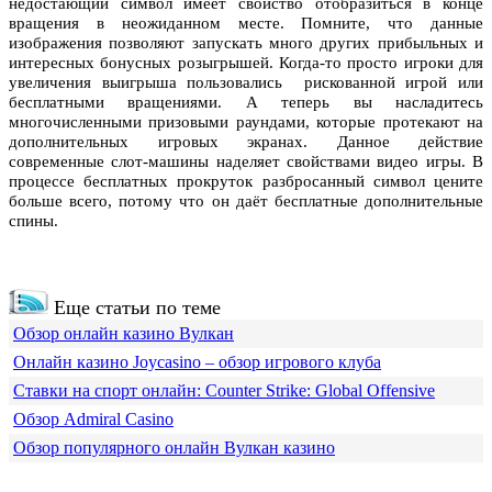
недостающий символ имеет свойство отобразиться в конце
вращения в неожиданном месте. Помните, что данные
изображения позволяют запускать много других прибыльных и
интересных бонусных розыгрышей. Когда-то просто игроки для
увеличения выигрыша пользовались рискованной игрой или
бесплатными вращениями. А теперь вы насладитесь
многочисленными призовыми раундами, которые протекают на
дополнительных игровых экранах. Данное действие
современные слот-машины наделяет свойствами видео игры. В
процессе бесплатных прокруток разбросанный символ цените
больше всего, потому что он даёт бесплатные дополнительные
спины.
Еще статьи по теме
Обзор онлайн казино Вулкан
Онлайн казино Joycasino – обзор игрового клуба
Ставки на спорт онлайн: Counter Strike: Global Offensive
Обзор Admiral Casino
Обзор популярного онлайн Вулкан казино