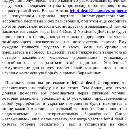
Вдруг так получилось, что по каким-то уважительным причинам
не удалось своевременно узнать про выход продолжения, то вы
не расстраивайтесь. Всегда можно
left 4 dead 2 скачать торрент
на популярном игровом портале «http://mygamecore.com»
абсолютно бесплатно и без регистрации, при этом ещё сообщить
об этой радостной новости своим друзьям и знакомым. В чём же
заключается сюжет игры Left 4 Dead 2 No-steam. Действие будет
происходить в период, когда возникла непредвиденная утечка
зомбирующего неизвестного для человечества вируса. Ему
суждено привести людство к хаосу, если вы срочно не
вмешаетесь в процесс. Выдержит такое тяжкое испытание только
четыре закалённых человека, проявивших уникальную
способность не заразиться этой гадостью. Устойчивый
иммунитет не дал вирусу сделать своё коварное дело и они
начали ожесточённую борьбу с армией Заражённых.
Поверьте, если вы не скачаете
left 4 dead 2 торрент
, то
рассчитывать на победу им не стоит. Тем более, что кто-то
должен помогать им пробиваться через сложные уровни,
которые разделены убежищами. В убежищах, представляющие
собой укреплённые и укрытые помещения будет находится в
конце каждой миссии спасательный транспорт. Они полностью
недосягаемые для отвратительных Заражённых. Слово
«заражённые», ещё мягко сказано, вот когда удастся left 4 dead 2
скачать торрент бесплатно у вас и установить на свой