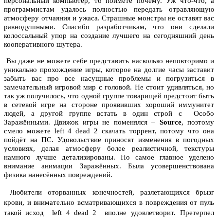
персональный компьютер, то поймёте почему. Уж что-что, а
программистам удалось полностью передать отравляющую
атмосферу отчаяния и ужаса. Страшные монстры не оставят вас
равнодушными. Спасибо разработчикам, что они сделали
колоссальный упор на создание лучшего на сегодняшний день
кооперативного шутера.
Вы даже не можете себе представить насколько неповторимо и
уникально прохождение игры, которое на долгие часы заставит
забыть вас про все насущные проблемы и погрузиться в
замечательный игровой мир с головой. Не стоит удивляться, но
так уж получилось, что одной группе товарищей предстоит быть
в сетевой игре на стороне проявивших хороший иммунитет
людей, а другой группе встать в один строй с Особо
Заражёнными. Движок игры не поменялся –
Source
, поэтому
смело можете left 4 dead 2 скачать торрент, потому что она
пойдёт на ПС. Удовольствие приносят изменения в погодных
условиях, делая атмосферу более реалистичной, текстуры
намного лучше детализированы. Но самое главное уделено
внимание анимации Заражённых. Была усовершенствована
физика нанесённых повреждений.
Любители оторванных конечностей, разлетающихся брызг
крови, и внимательно всматривающихся в повреждения от пуль
такой исход left 4 dead 2 вполне удовлетворит.
Претерпел