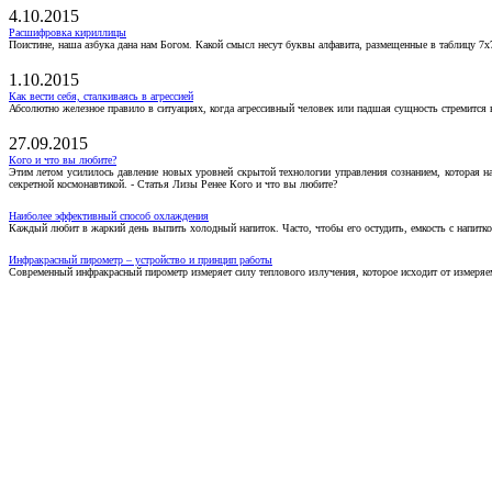
4.10.2015
Расшифровка кириллицы
Поистине, наша азбука дана нам Богом. Какой смысл несут буквы алфавита, размещенные в таблицу 7х
1.10.2015
Как вести себя, сталкиваясь в агрессией
Абсолютно железное правило в ситуациях, когда агрессивный человек или падшая сущность стремится ва
27.09.2015
Кого и что вы любите?
Этим летом усилилось давление новых уровней скрытой технологии управления сознанием, которая н
секретной космонавтикой. - Статья Лизы Ренее Кого и что вы любите?
Наиболее эффективный способ охлаждения
Каждый любит в жаркий день выпить холодный напиток. Часто, чтобы его остудить, емкость с напитко
Инфракрасный пирометр – устройство и принцип работы
Современный инфракрасный пирометр измеряет силу теплового излучения, которое исходит от измеряем