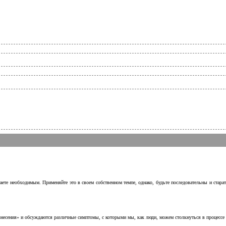
аете необходимым. Применяйте это в своем собственном темпе, однако, будьте последовательны и стара
несения» и обсуждаются различные симптомы, с которыми мы, как люди, можем столкнуться в процессе н