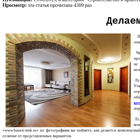
Просмотр:
эта статья прочитана 4309 раз
Делае
Пр
опи
Ча
про
не 
нез
Луч
Уч
отр
общ
ко
пор
Есл
ком
«www.bauen-msk.ru» по фотографиям вы поймёте, как делается комплексны
отличие от представленных вариантов.