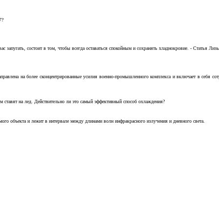
7?
с запугать, состоит в том, чтобы всегда оставаться спокойным и сохранять хладнокровие. - Статья Лизы 
аправлена на более сконцентрированные усилия военно-промышленного комплекса и включает в себя с
м ставят на лед. Действительно ли это самый эффективный способ охлаждения?
ого объекта и лежит в интервале между длинами волн инфракрасного излучения и дневного света.