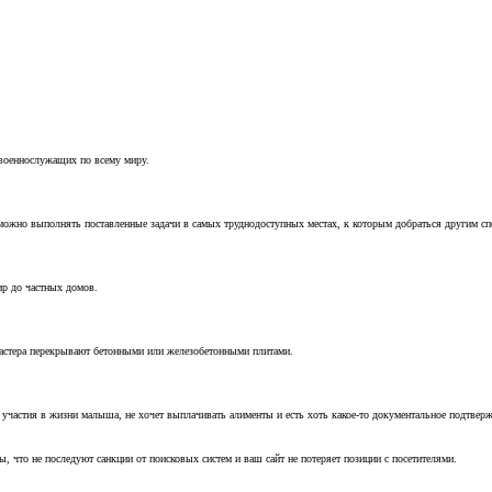
 военнослужащих по всему миру.
можно выполнять поставленные задачи в самых труднодоступных местах, к которым добраться другим с
ир до частных домов.
мастера перекрывают бетонными или железобетонными плитами.
т участия в жизни малыша, не хочет выплачивать алименты и есть хоть какое-то документальное подтвер
, что не последуют санкции от поисковых систем и ваш сайт не потеряет позиции с посетителями.