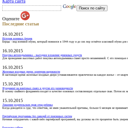
Карта сайта
Оцените
Последние статьи
16.10.2015
История военных берцев
Берцы - вид военной обуви, который появился в 1944 году и до сих пор остаётся классикой обуви для
16.10.2015
Покупка автоподъемника – выгодное вложение денежных средств
Для проведения высотных работ покупка автоподъемника станет просто незаменимой. С его помощью 
16.10.2015
Железные входные двери: критерии надежности
В настоящее время железные входные двери устанавливаются практически на каждое жилье – от кварт
15.10.2015
Фундамент на винтовых сваях и другие его разновидности
В основу свайного фундамента входят в качестве основных составляющих отдельные сваи. Потом их 
15.10.2015
Лишение родительских прав отца ребенка
Когда доводится в суде, что ответчик, не имея уважительной причины, больше 6 месяцев не принимае
Партнёрские программы без санкций от поисковых систем
Начиная сотрудничать с какой-либо партнёрской программой, вы должны на сто процентов быть уверены
Раскрутка сайтов