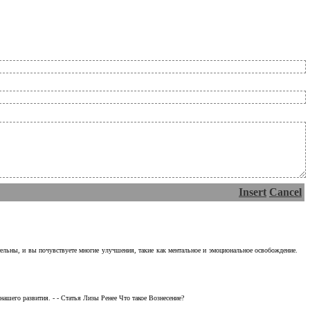
Insert
Cancel
тельны, и вы почувствуете многие улучшения, такие как ментальное и эмоциональное освобождение.
ашего развития. - - Статья Лизы Ренее Что такое Вознесение?