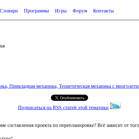
Словари
Программы
Игры
Форум
Контакты
ья
а, Прикладная механика, Теоретическая механика с многолетним
Подписаться на RSS статей этой тематики
оме составления проекта по перепланировке? Всё зависит от тог
ктура"