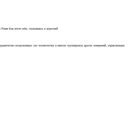
Ренее Как вести себя, сталкиваясь в агрессией
отрудничество вооруженных сил человечества и многих группировок других измерений, управляющих