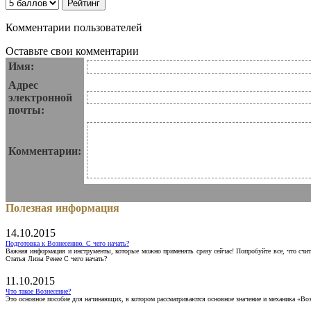
Комментарии пользователей
Оставьте свои комментарии
Имя:
Адрес
электронной
почты:
Комментарии:
Полезная информация
14.10.2015
Подготовка к Вознесению. С чего начать?
Важная информация и инструменты, которые можно применять сразу сейчас! Попробуйте все, что счит
Статья Лизы Ренее С чего начать?
11.10.2015
Что такое Вознесение?
Это основное пособие для начинающих, в котором рассматриваются основное значение и механика «Воз