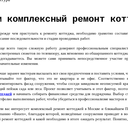
м комплексный ремонт кот
ежде чем приступать к ремонту коттеджа, необходимо грамотно составит
сание последовательности и стадии проводимых работ.
ще всего такую сложную работу доверяют профессиональным специалиста
смотренных сюжетов по телевизору, как мгновенно из обшарпанного коттедж
догадываетесь. Вы можете сами принимать непосредственное участие пр
начительные изменения.
ше заранее мастерам высказать все свои предпочтения и поставить условия, 
итывайте тот фактор, что это не квартира и не офис. Соответственно 
емонтировать фасад сооружения, чтобы соседи завидовали неописуемой кр
ий пейзаж сада или леса. Проект позволяет учитывать и этот фактор, поэт
ттеджей
и начинать собирать финансовые средства для подрядчика. Выбор с
тфолио выполненных работ, чтобы убедиться в профессионализме мастеров и
и вас интересует комплексный ремонт коттеджей в Москве и ближайшем Под
панию «Bauen», благодаря которой, возведённые сооружения приводят в во
й ремонт коттеджей и какой необходимо в итоге ожидать результат. Понятно