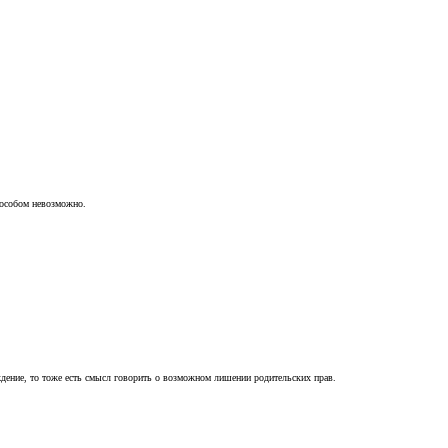
пособом невозможно.
ждение, то тоже есть смысл говорить о возможном лишении родительских прав.