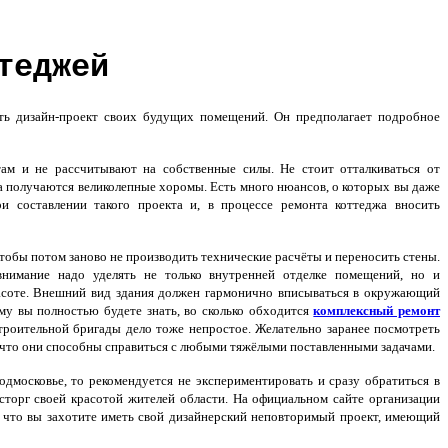
теджей
ь дизайн-проект своих будущих помещений. Он предполагает подробное
м и не рассчитывают на собственные силы. Не стоит отталкиваться от
а получаются великолепные хоромы. Есть много нюансов, о которых вы даже
и составлении такого проекта и, в процессе ремонта коттеджа вносить
чтобы потом заново не производить технические расчёты и переносить стены.
внимание надо уделять не только внутренней отделке помещений, но и
асоте. Внешний вид здания должен гармонично вписываться в окружающий
ому вы полностью будете знать, во сколько обходится
комплексный ремонт
троительной бригады дело тоже непростое. Желательно заранее посмотреть
 что они способны справиться с любыми тяжёлыми поставленными задачами.
московье, то рекомендуется не экспериментировать и сразу обратиться в
сторг своей красотой жителей области. На официальном сайте организации
, что вы захотите иметь свой дизайнерский неповторимый проект, имеющий