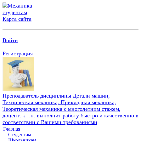
Карта сайта
Войти
Регистрация
Преподаватель дисциплины Детали машин,
Техническая механика, Прикладная механика,
Теоретическая механика с многолетним стажем,
доцент, к.т.н. выполнит работу быстро и качественно в
соответствии с Вашими требованиями
Главная
Студентам
Школьникам