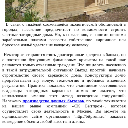
В связи с тяжёлой сложившейся экологической обстановкой в
городах, население предпочитает по возможности строить
частные загородные дома. Но, к сожалению, с нашими низкими
заработными платами возвести собственное кирпичное или
брусовое жильё удаётся не каждому человеку.
Некоторые стараются взять долгосрочные кредиты в банках, но
с постоянно бушующим финансовым кризисом на такой шаг
решаются только отчаянные граждане. Что же делать населению
в такой затруднительной ситуации? Выход простой: начинать
строительство своего каркасного дома. Конструкторы долго
прорабатывали эту новую технологию и добились отменных
результатов. Практика показала, что счастливые состоявшиеся
владельцы загородных каркасных домов не жалеют, что
использовали именно этот метод возведения сооружений.
Налажено
производство дачных бытовок
по такой технологии
на нашем рынке компанией «СК Бытпром», которая
осуществляет свою деятельность в Москве. Вы можете на
официальном сайте организации "http://bitprom.ru" заказать
возведение объекта любой высоты и длины.