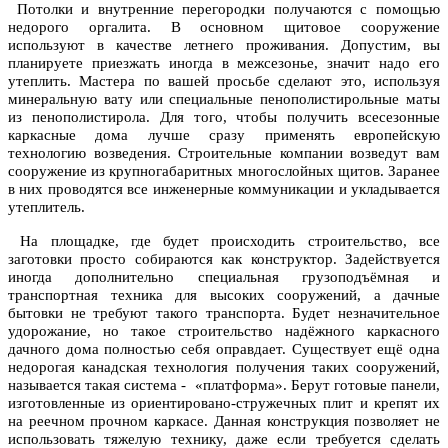
Потолки и внутренние перегородки получаются с помощью
недорого оргалита. В основном щитовое сооружение
используют в качестве летнего проживания. Допустим, вы
планируете приезжать иногда в межсезонье, значит надо его
утеплить. Мастера по вашей просьбе сделают это, используя
минеральную вату или специальные пенополистирольные маты
из пенополистирола. Для того, чтобы получить всесезонные
каркасные дома лучше сразу применять европейскую
технологию возведения. Строительные компании возведут вам
сооружение из крупногабаритных многослойных щитов. Заранее
в них проводятся все инженерные коммуникации и укладывается
утеплитель.
На площадке, где будет происходить строительство, все
заготовки просто собираются как конструктор. Задействуется
иногда дополнительно специальная грузоподъёмная и
транспортная техника для высоких сооружений, а дачные
бытовки не требуют такого транспорта. Будет незначительное
удорожание, но такое строительство надёжного каркасного
дачного дома полностью себя оправдает. Существует ещё одна
недорогая канадская технология получения таких сооружений,
называется такая система - «платформа». Берут готовые панели,
изготовленные из ориентировано-стружечных плит и крепят их
на реечном прочном каркасе. Данная конструкция позволяет не
использовать тяжелую технику, даже если требуется сделать