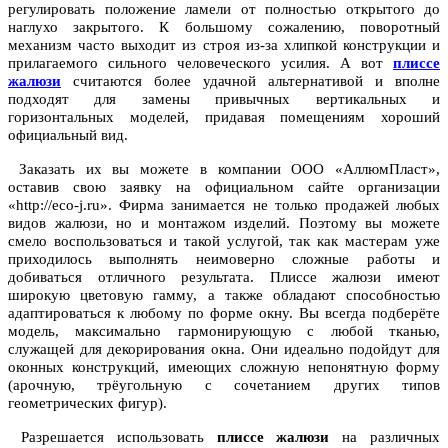
регулировать положение ламели от полностью открытого до
наглухо закрытого. К большому сожалению, поворотный
механизм часто выходит из строя из-за хлипкой конструкции и
прилагаемого сильного человеческого усилия. А вот
плиссе
жалюзи
считаются более удачной альтернативой и вполне
подходят для замены привычных вертикальных и
горизонтальных моделей, придавая помещениям хороший
официальный вид.
Заказать их вы можете в компании ООО «АллюмПласт»,
оставив свою заявку на официальном сайте организации
«http://eco-j.ru». Фирма занимается не только продажей любых
видов жалюзи, но и монтажом изделий. Поэтому вы можете
смело воспользоваться и такой услугой, так как мастерам уже
приходилось выполнять неимоверно сложные работы и
добиваться отличного результата. Плиссе жалюзи имеют
широкую цветовую гамму, а также обладают способностью
адаптироваться к любому по форме окну. Вы всегда подберёте
модель, максимально гармонирующую с любой тканью,
служащей для декорирования окна. Они идеально подойдут для
оконных конструкций, имеющих сложную непонятную форму
(арочную, трёугольную с сочетанием других типов
геометрических фигур).
Разрешается использовать
плиссе жалюзи
на различных