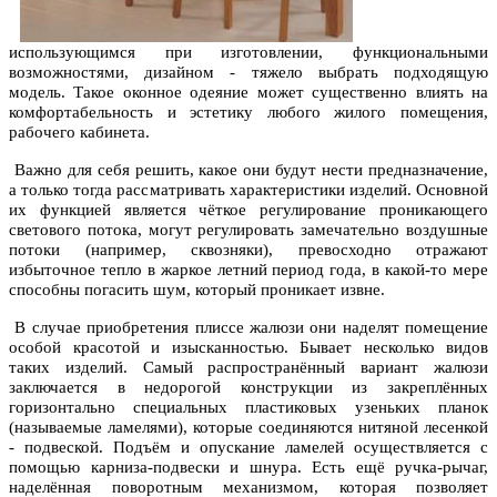
использующимся при изготовлении, функциональными
возможностями, дизайном - тяжело выбрать подходящую
модель. Такое оконное одеяние может существенно влиять на
комфортабельность и эстетику любого жилого помещения,
рабочего кабинета.
Важно для себя решить, какое они будут нести предназначение,
а только тогда рассматривать характеристики изделий. Основной
их функцией является чёткое регулирование проникающего
светового потока, могут регулировать замечательно воздушные
потоки (например, сквозняки), превосходно отражают
избыточное тепло в жаркое летний период года, в какой-то мере
способны погасить шум, который проникает извне.
В случае приобретения плиссе жалюзи они наделят помещение
особой красотой и изысканностью. Бывает несколько видов
таких изделий. Самый распространённый вариант жалюзи
заключается в недорогой конструкции из закреплённых
горизонтально специальных пластиковых узеньких планок
(называемые ламелями), которые соединяются нитяной лесенкой
- подвеской. Подъём и опускание ламелей осуществляется с
помощью карниза-подвески и шнура. Есть ещё ручка-рычаг,
наделённая поворотным механизмом, которая позволяет