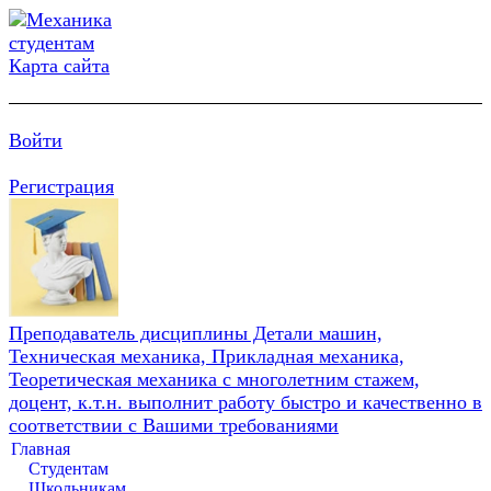
Карта сайта
Войти
Регистрация
Преподаватель дисциплины Детали машин,
Техническая механика, Прикладная механика,
Теоретическая механика с многолетним стажем,
доцент, к.т.н. выполнит работу быстро и качественно в
соответствии с Вашими требованиями
Главная
Студентам
Школьникам