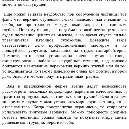
момент не был упущен.
Ещё может вызвать неудобство при сооружении лестницы тот
факт, что верхние ступеньки слегка нависают над нижними, а
свободное пространство между ними закрывается слишком
глубоко. Поэтому в процессе подъёма по такой лестнице человек
будет постоянно цепляться мыском, а во время спуска сильно
травмируется пяточное сухожилие. Доверяйте такое
ответственное дело профессиональным мастерам и не
пользуйтесь услугами, заехавших на отдых гастарбайтеров.
Помните, что если установлена очень крутая лестница,
сконструированы забежные неудобные ступени, над головой
болтаются нависающие перекрытия верхних этажей или балки,
то подниматься по такому изделию не очень комфортно, а порой
даже опасно и можно получить различные травмы.
Вам в предложенной фирме всегда дадут возможность
рассмотреть несколько подходящих вариантов качественных и
грамотно продуманных лестничных конструкций. Если в вашем
конкретном случае можно установить маршевую лестницу, то не
отказывайтесь. Когда пространство ограничено, то стараются
использовать винтовые варианты. Можно приобрести сборные
готовые лестницы. Только никогда не покупайте нигде самые
дешевые конструкции. Берегите себя.