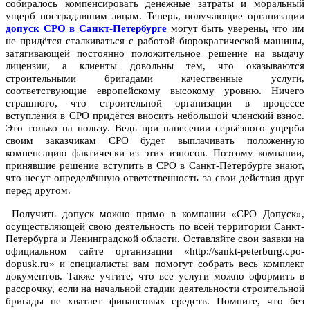
собиралось компенсировать денежные затраты и моральный
ущерб пострадавшим лицам. Теперь, получающие организации
допуск СРО в Санкт-Петербурге
могут быть уверены, что им
не придётся сталкиваться с работой бюрократической машины,
затягивающей постоянно положительное решение на выдачу
лицензии, а клиенты довольны тем, что оказываются
строительными бригадами качественные услуги,
соответствующие европейскому высокому уровню. Ничего
страшного, что строительной организации в процессе
вступления в СРО придётся вносить небольшой членский взнос.
Это только на пользу. Ведь при нанесении серьёзного ущерба
своим заказчикам СРО будет выплачивать положенную
компенсацию фактически из этих взносов. Поэтому компании,
принявшие решение вступить в СРО в Санкт-Петербурге знают,
что несут определённую ответственность за свои действия друг
перед другом.
Получить допуск можно прямо в компании «СРО Допуск»,
осуществляющей свою деятельность по всей территории Санкт-
Петербурга и Ленинградской области. Оставляйте свои заявки на
официальном сайте организации «http://sankt-peterburg.cpo-
dopusk.ru» и специалисты вам помогут собрать весь комплект
документов. Также учтите, что все услуги можно оформить в
рассрочку, если на начальной стадии деятельности строительной
бригады не хватает финансовых средств. Помните, что без