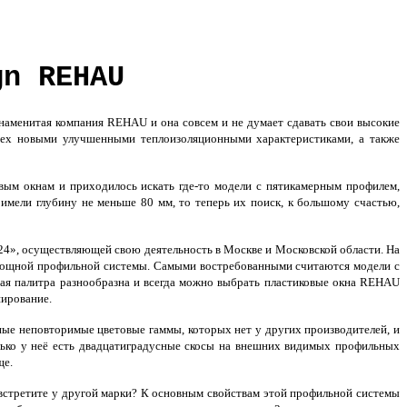
gn REHAU
наменитая компания REHAU и она совсем и не думает сдавать свои высокие
 всех новыми улучшенными теплоизоляционными характеристиками, а также
вым окнам и приходилось искать где-то модели с пятикамерным профилем,
имели глубину не меньше 80 мм, то теперь их поиск, к большому счастью,
4», осуществляющей свою деятельность в Москве и Московской области. На
н мощной профильной системы. Самыми востребованными считаются модели с
ая палитра разнообразна и всегда можно выбрать пластиковые окна REHAU
ширование.
ьные неповторимые цветовые гаммы, которых нет у других производителей, и
олько у неё есть двадцатиградусные скосы на внешних видимых профильных
ще.
встретите у другой марки? К основным свойствам этой профильной системы