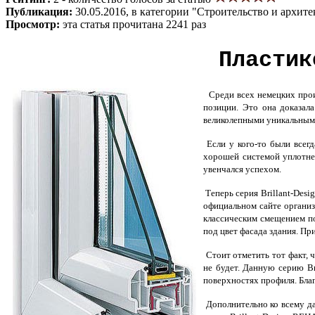
Публикация:
30.05.2016, в категории "Строительство и архите
Просмотр:
эта статья прочитана 2241 раз
Пластик
Среди всех немецких произ
позиции. Это она доказал
великолепными уникальным
Если у кого-то были всег
хорошей системой уплотнен
увенчался успехом.
Теперь серия Brillant-Des
официальном сайте организ
классическим смещением п
под цвет фасада здания. Пр
Стоит отметить тот факт, 
не будет. Данную серию Br
поверхностях профиля. Бла
Дополнительно ко всему да