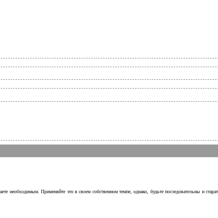
аете необходимым. Применяйте это в своем собственном темпе, однако, будьте последовательны и стара