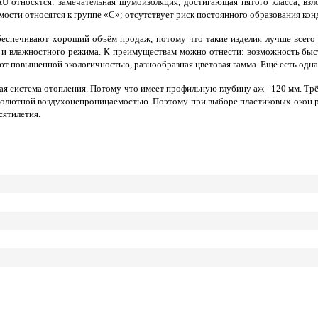
AU относятся: замечательная шумоизоляция, достигающая пятого класса; взл
ости относятся к группе «С»; отсутствует риск постоянного образования кон
беспечивают хороший объём продаж, потому что такие изделия лучше всего
 и влажностного режима. К преимуществам можно отнести: возможность быс
ют повышенной экологичностью, разнообразная цветовая гамма. Ещё есть одн
ая система отопления. Потому что имеет профильную глубину аж - 120 мм. Тр
 абсолютной воздухонепроницаемостью. Поэтому при выборе пластиковых окон 
сятилетия.