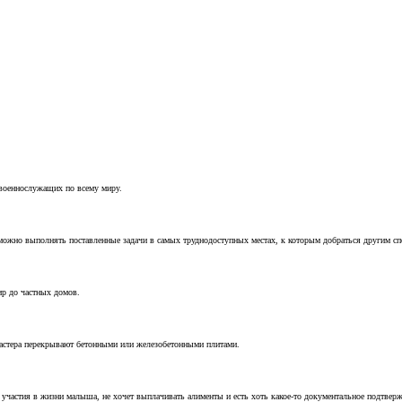
 военнослужащих по всему миру.
можно выполнять поставленные задачи в самых труднодоступных местах, к которым добраться другим с
ир до частных домов.
мастера перекрывают бетонными или железобетонными плитами.
т участия в жизни малыша, не хочет выплачивать алименты и есть хоть какое-то документальное подтвер