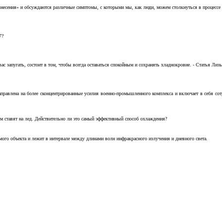
несения» и обсуждаются различные симптомы, с которыми мы, как люди, можем столкнуться в процессе н
7?
с запугать, состоит в том, чтобы всегда оставаться спокойным и сохранять хладнокровие. - Статья Лизы 
аправлена на более сконцентрированные усилия военно-промышленного комплекса и включает в себя с
м ставят на лед. Действительно ли это самый эффективный способ охлаждения?
ого объекта и лежит в интервале между длинами волн инфракрасного излучения и дневного света.