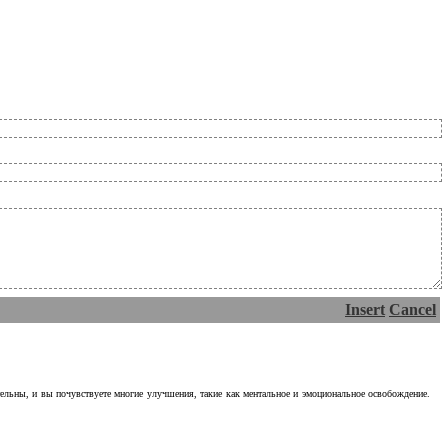
Insert
Cancel
тельны, и вы почувствуете многие улучшения, такие как ментальное и эмоциональное освобождение.