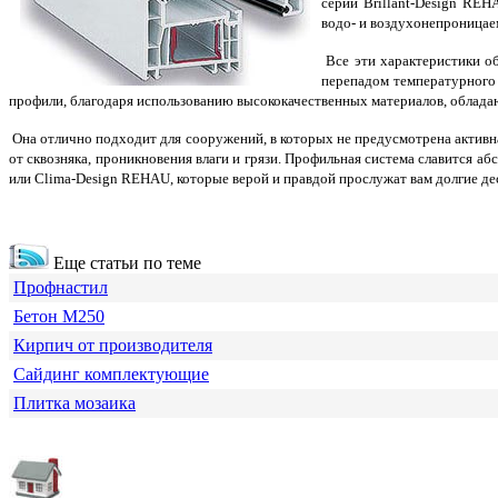
серии Brillant-Design REH
водо- и воздухонепроницаем
Все эти характеристики о
перепадом температурного
профили, благодаря использованию высококачественных материалов, облада
Она отлично подходит для сооружений, в которых не предусмотрена активн
от сквозняка, проникновения влаги и грязи. Профильная система славится
или Clima-Design REHAU, которые верой и правдой прослужат вам долгие де
Еще статьи по теме
Профнастил
Бетон М250
Кирпич от производителя
Сайдинг комплектующие
Плитка мозаика