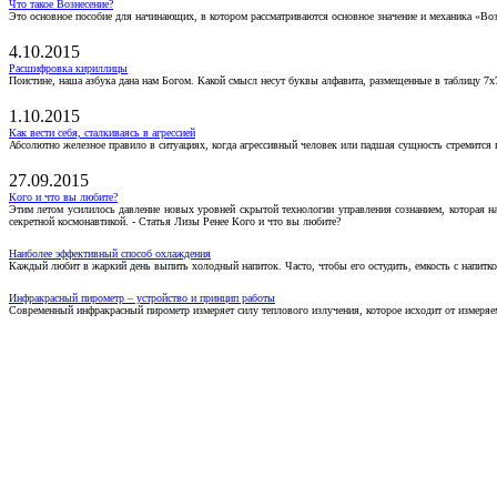
Что такое Вознесение?
Это основное пособие для начинающих, в котором рассматриваются основное значение и механика «Воз
4.10.2015
Расшифровка кириллицы
Поистине, наша азбука дана нам Богом. Какой смысл несут буквы алфавита, размещенные в таблицу 7х
1.10.2015
Как вести себя, сталкиваясь в агрессией
Абсолютно железное правило в ситуациях, когда агрессивный человек или падшая сущность стремится ва
27.09.2015
Кого и что вы любите?
Этим летом усилилось давление новых уровней скрытой технологии управления сознанием, которая н
секретной космонавтикой. - Статья Лизы Ренее Кого и что вы любите?
Наиболее эффективный способ охлаждения
Каждый любит в жаркий день выпить холодный напиток. Часто, чтобы его остудить, емкость с напитко
Инфракрасный пирометр – устройство и принцип работы
Современный инфракрасный пирометр измеряет силу теплового излучения, которое исходит от измеряем