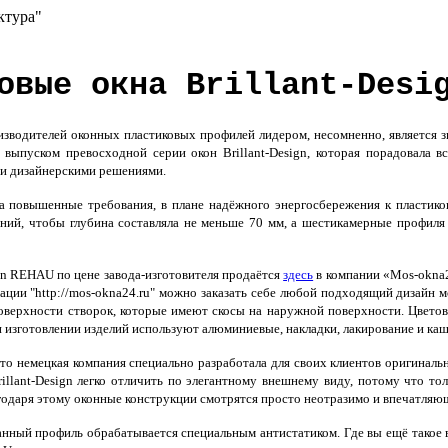
ктура"
овые окна Brillant-Desi
водителей оконных пластиковых профилей лидером, несомненно, является з
а выпуском превосходной серии окон Brillant-Design, которая порадовала
и дизайнерскими решениями.
да повышенные требования, в плане надёжного энергосбережения к пластико
ий, чтобы глубина составляла не меньше 70 мм, а шестикамерные профиля 
ign REHAU по цене завода-изготовителя продаётся
здесь
в компании «Mos-okna2
ации "http://mos-okna24.ru" можно заказать себе любой подходящий дизай
оверхности створок, которые имеют скосы на наружной поверхности. Цветов
и изготовлении изделий используют алюминиевые, накладки, лакирование и ка
что немецкая компания специально разработала для своих клиентов оригинал
illant-Design легко отличить по элегантному внешнему виду, потому что т
годаря этому оконные конструкции смотрятся просто неотразимо и впечатляю
нный профиль обрабатывается специальным антистатиком. Где вы ещё такое 