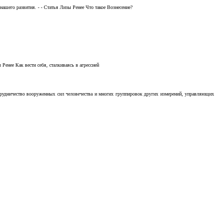
ашего развития. - - Статья Лизы Ренее Что такое Вознесение?
Ренее Как вести себя, сталкиваясь в агрессией
отрудничество вооруженных сил человечества и многих группировок других измерений, управляющих