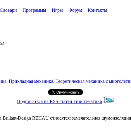
Словари
Программы
Игры
Форум
Контакты
ья
а, Прикладная механика, Теоретическая механика с многолетним
Подписаться на RSS статей этой тематики
Brillant-Design REHAU относятся: замечательная шумоизоляция,