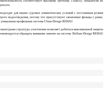
омобезопасность соответствует высокому третьему 3 классу; показатели по
денсата.
 подходят для наших суровых климатических условий с постоянным резким
трого водоотведения, потому что присутствуют скошенные фальцы у рамы;
а уникальная профильная система Clima-Design REHAU.
ёхконтурная структура уплотнения позволяет добиться максимальной защиты
рекомендуется обращать внимание именно на систему Brillant-Design REHAU