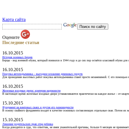
Карта сайта
Оцените
Последние статьи
16.10.2015
История военных берцев
Берцы - вид военной обуви, который появился в 1944 году и до сих пор остаётся классикой обуви для
16.10.2015
Покупка автоподъемника – выгодное вложение денежных средств
Для проведения высотных работ покупка автоподъемника станет просто незаменимой. С его помощью 
16.10.2015
Железные входные двери: критерии надежности
В настоящее время железные входные двери устанавливаются практически на каждое жилье – от кварт
15.10.2015
Фундамент на винтовых сваях и другие его разновидности
В основу свайного фундамента входят в качестве основных составляющих отдельные сваи. Потом их 
15.10.2015
Лишение родительских прав отца ребенка
Когда доводится в суде, что ответчик, не имея уважительной причины, больше 6 месяцев не принимае