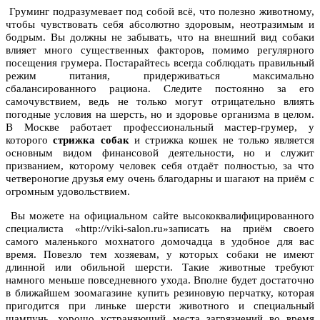
Груминг подразумевает под собой всё, что полезно животному,
чтобы чувствовать себя абсолютно здоровым, неотразимым и
бодрым. Вы должны не забывать, что на внешний вид собаки
влияет много существенных факторов, помимо регулярного
посещения грумера. Постарайтесь всегда соблюдать правильный
режим питания, придерживаться максимально
сбалансированного рациона. Следите постоянно за его
самочувствием, ведь не только могут отрицательно влиять
погодные условия на шерсть, но и здоровье организма в целом.
В Москве работает профессиональный мастер-грумер, у
которого
стрижка собак
и стрижка кошек не только является
основным видом финансовой деятельности, но и служит
призванием, которому человек себя отдаёт полностью, за что
четвероногие друзья ему очень благодарны и шагают на приём с
огромным удовольствием.
Вы можете на официальном сайте высококвалифицированного
специалиста «http://viki-salon.ru»записать на приём своего
самого маленького мохнатого домочадца в удобное для вас
время. Повезло тем хозяевам, у которых собаки не имеют
длинной или обильной шерсти. Такие животные требуют
намного меньше повседневного ухода. Вполне будет достаточно
в ближайшем зоомагазине купить резиновую перчатку, которая
пригодится при линьке шерсти животного и специальный
шампунь, хорошо устраняющий места загрязнений во время