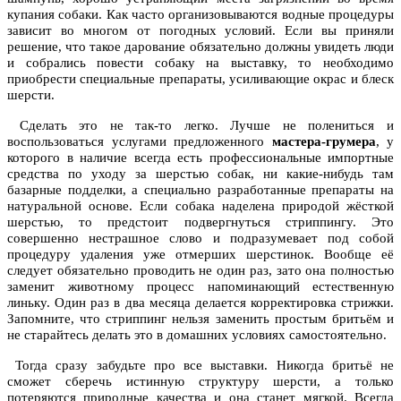
купания собаки. Как часто организовываются водные процедуры
зависит во многом от погодных условий. Если вы приняли
решение, что такое дарование обязательно должны увидеть люди
и собрались повести собаку на выставку, то необходимо
приобрести специальные препараты, усиливающие окрас и блеск
шерсти.
Сделать это не так-то легко. Лучше не полениться и
воспользоваться услугами предложенного
мастера-грумера
, у
которого в наличие всегда есть профессиональные импортные
средства по уходу за шерстью собак, ни какие-нибудь там
базарные подделки, а специально разработанные препараты на
натуральной основе. Если собака наделена природой жёсткой
шерстью, то предстоит подвергнуться стриппингу. Это
совершенно нестрашное слово и подразумевает под собой
процедуру удаления уже отмерших шерстинок. Вообще её
следует обязательно проводить не один раз, зато она полностью
заменит животному процесс напоминающий естественную
линьку. Один раз в два месяца делается корректировка стрижки.
Запомните, что стриппинг нельзя заменить простым бритьём и
не старайтесь делать это в домашних условиях самостоятельно.
Тогда сразу забудьте про все выставки. Никогда бритьё не
сможет сберечь истинную структуру шерсти, а только
потеряются природные качества и она станет мягкой. Всегда