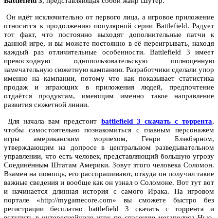
Battlefield 3
, представляющая собой жанр Шутер.
Он идёт исключительно от первого лица, а игровое приложение
относится к продолжению популярной серии Battlefield. Радует
тот факт, что постоянно выходят дополнительные патчи к
данной игре, и вы можете постоянно в её переигрывать, находя
каждый раз отличительные особенности. Battlefield 3 имеет
превосходную однопользовательскую полноценную
замечательную сюжетную кампанию. Разработчики сделали упор
именно на кампании, потому что как показывает статистика
продаж и играющих в приложения людей, предпочтение
отдаётся продуктам, имеющим именно такое направление
развития сюжетной линии.
Для начала вам предстоит
battlefield 3 скачать с торрента
,
чтобы самостоятельно познакомиться с главным персонажем
игры американским морпехом, Генри Блэкбэрном,
утверждающим на допросе в центральном разведывательном
управлении, что есть человек, представляющий большую угрозу
Соединённым Штатам Америки. Зовут этого человека Соломон.
Взамен на помощь, его расспрашивают, откуда он получил такие
важные сведения и вообще как он узнал о Соломоне. Вот тут вот
и начинается длинная история с самого Ирака. На игровом
портале «http://mygamecore.com» вы сможете быстро без
регистрации бесплатно battlefield 3 скачать с торрента и
вступить в интереснейшую игру по спасению мегаполиса Нью-