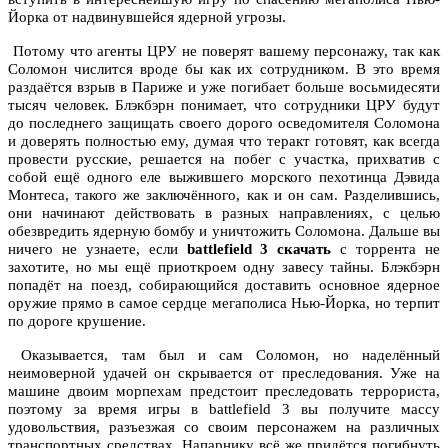
Йорка от надвинувшейся ядерной угрозы.
Потому что агенты ЦРУ не поверят вашему персонажу, так как
Соломон числится вроде бы как их сотрудником. В это время
раздаётся взрыв в Париже и уже погибает больше восьмидесяти
тысяч человек. Блэкбэрн понимает, что сотрудники ЦРУ будут
до последнего защищать своего дорого осведомителя Соломона
и доверять полностью ему, думая что теракт готовят, как всегда
провести русские, решается на побег с участка, прихватив с
собой ещё одного еле выжившего морского пехотинца Дэвида
Монтеса, такого же заключённого, как и он сам. Разделившись,
они начинают действовать в разных направлениях, с целью
обезвредить ядерную бомбу и уничтожить Соломона. Дальше вы
ничего не узнаете, если
battlefield 3 скачать
с торрента не
захотите, но мы ещё приоткроем одну завесу тайны. Блэкбэрн
попадёт на поезд, собирающийся доставить основное ядерное
оружие прямо в самое сердце мегаполиса Нью-Йорка, но терпит
по дороге крушение.
Оказывается, там был и сам Соломон, но наделённый
неимоверной удачей он скрывается от преследования. Уже на
машине двоим морпехам предстоит преследовать террориста,
поэтому за время игры в battlefield 3 вы получите массу
удовольствия, разъезжая со своим персонажем на различных
транспортных средствах. Напарнику всё же придётся погибнуть