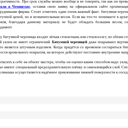
оративность.
Про срок службы можно вообще и не говорить, так как он прев
овли в Чернигове
, оставив свою заявку на официальном сайте организац
рудниками фирмы. Стоит отметить один очень важный факт: битумная черепи
тупной ценой, но и незначительным весом. Если вы что-то понимаете в архит
вля, благодаря данному материалу не будет обладать большим весом, со
дамент.
у битумной черепицы входит лёгкая стеклоткань или стеклохолст, по обеим 
й уклон не имеет ограничений.
Битумной черепицей
даже покрывают вертика
что является штучным изделием. Когда придётся со временем состариться би
ости кровельного покрытия, на которое действуют постоянно внутренние нап
ригласить к себе на объект мастера, чтобы он оценил каким способом надо ук
рые имеют специальный предохранительную плёнку и самоклеящийся слой. Спе
 солнышка осуществляется надёжное приклеивание нижней поверхности к сосед