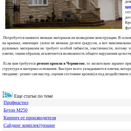
дек
кр
сот
дос
Кро
фун
Потребуется намного меньше материала на возведение конструкции. В основ
на крышах, имеющих уклон не меньше десяти градусов, а вот максимальны
рулонных материалов не требует особой гибкости, эластичности, потому 
плитке, таким образом, исключается возможность общего нарушения целостн
Если вам требуется
ремонт кровли в Чернигове
, то желательно заранее п
структура и материал основания. Быстрее всего укладываются плитки, кото
гвоздями - решит сам мастер, оценив состояние кровли) и под воздействием
Еще статьи по теме
Профнастил
Бетон М250
Кирпич от производителя
Сайдинг комплектующие