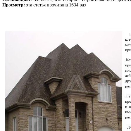
Просмотр:
эта статья прочитана 1634 раз
Ср
кот
мат
при
Кон
пр
мн
асб
дру
раз
Луч
про
и о
ими
рас
Дл