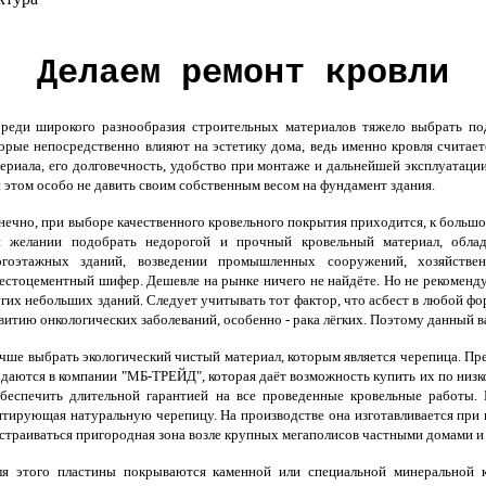
Делаем ремонт кровли
еди широкого разнообразия строительных материалов тяжело выбрать п
орые непосредственно влияют на эстетику дома, ведь именно кровля считает
ериала, его долговечность, удобство при монтаже и дальнейшей эксплуатации
 этом особо не давить своим собственным весом на фундамент здания.
ечно, при выборе качественного кровельного покрытия приходится, к больш
и желании подобрать недорогой и прочный кровельный материал, облад
огоэтажных зданий, возведении промышленных сооружений, хозяйстве
естоцементный шифер. Дешевле на рынке ничего не найдёте. Но не рекоменду
гих небольших зданий. Следует учитывать тот фактор, что асбест в любой ф
витию онкологических заболеваний, особенно - рака лёгких. Поэтому данный 
ше выбрать экологический чистый материал, которым является черепица. П
даются в компании "МБ-ТРЕЙД", которая даёт возможность купить их по низк
беспечить длительной гарантией на все проведенные кровельные работы.
тирующая натуральную черепицу. На производстве она изготавливается при 
страиваться пригородная зона возле крупных мегаполисов частными домами и 
я этого пластины покрываются каменной или специальной минеральной 