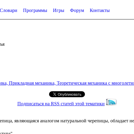
Словари
Программы
Игры
Форум
Контакты
ья
а, Прикладная механика, Теоретическая механика с многолетним
Подписаться на RSS статей этой тематики
епица, являющаяся аналогом натуральной черепицы, обладает не
ктура"