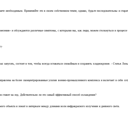
аете необходимым. Применяйте это в своем собственном темпе, однако, будьте последовательны и стара
несения» и обсуждаются различные симптомы, с которыми мы, как люди, можем столкнуться в процессе н
7?
с запугать, состоит в том, чтобы всегда оставаться спокойным и сохранять хладнокровие. - Статья Лизы 
аправлена на более сконцентрированные усилия военно-промышленного комплекса и включает в себя с
м ставят на лед. Действительно ли это самый эффективный способ охлаждения?
ого объекта и лежит в интервале между длинами волн инфракрасного излучения и дневного света.