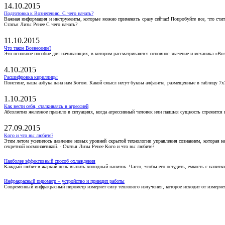
14.10.2015
Подготовка к Вознесению. С чего начать?
Важная информация и инструменты, которые можно применять сразу сейчас! Попробуйте все, что счит
Статья Лизы Ренее С чего начать?
11.10.2015
Что такое Вознесение?
Это основное пособие для начинающих, в котором рассматриваются основное значение и механика «Воз
4.10.2015
Расшифровка кириллицы
Поистине, наша азбука дана нам Богом. Какой смысл несут буквы алфавита, размещенные в таблицу 7х
1.10.2015
Как вести себя, сталкиваясь в агрессией
Абсолютно железное правило в ситуациях, когда агрессивный человек или падшая сущность стремится ва
27.09.2015
Кого и что вы любите?
Этим летом усилилось давление новых уровней скрытой технологии управления сознанием, которая н
секретной космонавтикой. - Статья Лизы Ренее Кого и что вы любите?
Наиболее эффективный способ охлаждения
Каждый любит в жаркий день выпить холодный напиток. Часто, чтобы его остудить, емкость с напитко
Инфракрасный пирометр – устройство и принцип работы
Современный инфракрасный пирометр измеряет силу теплового излучения, которое исходит от измеряем