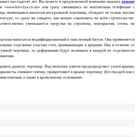
ышает шестьдесят лет. Вы можете в предложенной компании заказать
ремонт
ии «www.krovlya.cn.ua» или сразу связавшись по контактным телефонам с
ца, являющаяся аналогом натуральной черепицы, обладает не только вполне
ектуре, то сразу же увидите, как можно сэкономить на всём строительстве.
ответственно уменьшается нагрузка на стропилы, перекрытия, стены, на
сторонам наносится модифицированный и окисленный битум.
Она применяется
льные отдельные участки стен, примыкающие к крышам. Она в отличие от
тумной черепице, то деформации будут возникать в каждой по отдельности
ряжения.
ладывать данную черепицу. Вид монтажа плиток предопределяет уклон крыши,
циалисты снимают плёнку, прикрепляют к крыше черепицу (без гвоздей или с
ним плиткам, а также к кровельному основанию.