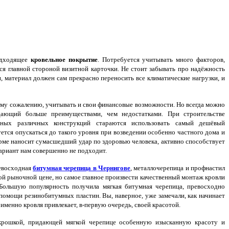
одходящее
кровельное покрытие
. Потребуется учитывать много факторов,
ся главной стороной визитной карточки. Не стоит забывать про надёжность
, материал должен сам прекрасно переносить все климатические нагрузки, и
ому сожалению, учитывать и свои финансовые возможности. Но всегда можно
ающий больше преимуществами, чем недостатками. При строительстве
нных различных конструкций стараются использовать самый дешёвый
ется опускаться до такого уровня при возведении особенно частного дома и
орме наносит сумасшедший удар по здоровью человека, активно способствует
вариант нам совершенно не подходит.
ревосходная
битумная черепица в Чернигове
, металлочерепица и профнастил
ой рыночной цене, но самое главное произвести качественный монтаж кровли
 Большую популярность получила мягкая битумная черепица, превосходно
помощи резинобитумных пластин. Вы, наверное, уже замечали, как начинает
именно кровля привлекает, в-первую очередь, своей красотой.
крошкой, придающей мягкой черепице особенную изысканную красоту и