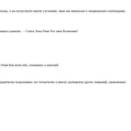
тельны, и вы почувствуете многие улучшения, такие как ментальное и эмоциональное освобождение.
ашего развития. - - Статья Лизы Ренее Что такое Вознесение?
Ренее Как вести себя, сталкиваясь в агрессией
отрудничество вооруженных сил человечества и многих группировок других измерений, управляющих