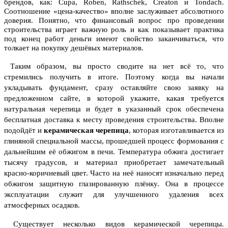
брендов, как: Cupa, Roben, Rathschek, Creaton и Tondach.
Соотношение «цена-качество» вполне заслуживает абсолютного
доверия. Понятно, что финансовый вопрос про проведении
строительства играет важную роль и как показывает практика
под конец работ деньги имеют свойство заканчиваться, что
толкает на покупку дешёвых материалов.
Таким образом, вы просто сводите на нет всё то, что
стремились получить в итоге. Поэтому когда вы начали
укладывать фундамент, сразу оставляйте свою заявку на
предложенном сайте, в которой укажите, какая требуется
натуральная черепица и будет в указанный срок обеспечена
бесплатная доставка к месту проведения строительства. Вполне
подойдёт и
керамическая черепица
, которая изготавливается из
глиняной специальной массы, прошедшей процесс формования с
дальнейшим её обжигом в печи. Температура обжига достигает
тысячу градусов, и материал приобретает замечательный
красно-коричневый цвет. Часто на неё наносят изначально перед
обжигом защитную глазированную плёнку.
Она в процессе
эксплуатации служит для улучшенного удаления всех
атмосферных осадков.
Существует несколько видов керамической черепицы.