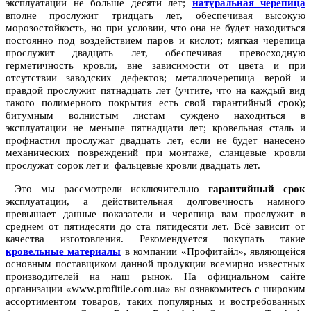
эксплуатации не больше десяти лет;
натуральная черепица
вполне прослужит тридцать лет, обеспечивая высокую
морозостойкость, но при условии, что она не будет находиться
постоянно под воздействием паров и кислот; мягкая черепица
прослужит двадцать лет, обеспечивая превосходную
герметичность кровли, вне зависимости от цвета и при
отсутствии заводских дефектов; металлочерепица верой и
правдой прослужит пятнадцать лет (учтите, что на каждый вид
такого полимерного покрытия есть свой гарантийный срок);
битумным волнистым листам суждено находиться в
эксплуатации не меньше пятнадцати лет; кровельная сталь и
профнастил прослужат двадцать лет, если не будет нанесено
механических повреждений при монтаже, сланцевые кровли
прослужат сорок лет и фальцевые кровли двадцать лет.
Это мы рассмотрели исключительно
гарантийный срок
эксплуатации, а действительная долговечность намного
превышает данные показатели и черепица вам прослужит в
среднем от пятидесяти до ста пятидесяти лет. Всё зависит от
качества изготовления. Рекомендуется покупать такие
кровельные материалы
в компании «Профитайл», являющейся
основным поставщиком данной продукции всемирно известных
производителей на наш рынок. На официальном сайте
организации «www.profitile.com.ua» вы ознакомитесь с широким
ассортиментом товаров, таких популярных и востребованных