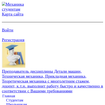
Карта сайта
Войти
Регистрация
Преподаватель дисциплины Детали машин,
Техническая механика, Прикладная механика,
Теоретическая механика с многолетним стажем,
доцент, к.т.н. выполнит работу быстро и качественно в
соответствии с Вашими требованиями
Главная
Студентам
Школьникам