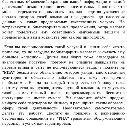
бесплатных объявлений, хранения вашей информации и самой
длительной демонстрации всем посетителям. Понятно, что
многие стремятся использовать риа, как средство увеличение
продаж товаров своей компании или донести до населения
данные о новых предлагаемых качественных услугах. Но
встречаются и благотворительные предложения, когда человек
хочет поделиться ему совершенно ненужными вещами и
предметами, а вам в хозяйстве они как раз пригодятся.
Если вы воспользовались такой услугой и нашли себе что-то
полезное, то не забудьте поблагодарить человека и сказать ему
большое «спасибо». Другие вам будут тоже благодарны за
аналогичные поступки, поэтому не спешите выкидывать на
первый взгляд в быту не использующиеся вещи, а подайте на
"
РИА
" бесплатное объявление, которое увидит многотысячная
аудитория и обязательно найдётся тот, кому это срочно
необходимо. Всегда на каждый товар есть свой покупатель,
поэтому если вы руководитель крупной компании, то упускать
такой замечательный шанс прорекламировать бесплатно
продукцию не имеет смысла. Вы повысите объём продаж,
найдёте себе партнёров по бизнесу и расширите, таким образом,
сферу своей деятельности. Необязательно самостоятельно
делать эту работу. Достаточно привлечь к размещению
бесплатных объявлений на "РИА" грамотный обслуживающий
персонал, и успех вам гарантирован.