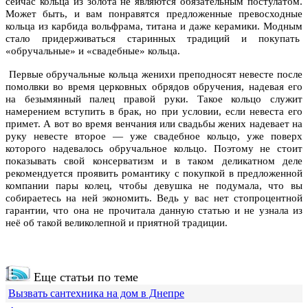
сейчас кольца из золота не являются обязательным постулатом.
Может быть, и вам понравятся предложенные превосходные
кольца из карбида вольфрама, титана и даже керамики. Модным
стало придерживаться старинных традиций и покупать
«обручальные» и «свадебные» кольца.
Первые обручальные кольца женихи преподносят невесте после
помолвки во время церковных обрядов обручения, надевая его
на безымянный палец правой руки. Такое кольцо служит
намерением вступить в брак, но при условии, если невеста его
примет. А вот во время венчания или свадьбы жених надевает на
руку невесте второе — уже свадебное кольцо, уже поверх
которого надевалось обручальное кольцо. Поэтому не стоит
показывать свой консерватизм и в таком деликатном деле
рекомендуется проявить романтику с покупкой в предложенной
компании пары колец, чтобы девушка не подумала, что вы
собираетесь на ней экономить. Ведь у вас нет стопроцентной
гарантии, что она не прочитала данную статью и не узнала из
неё об такой великолепной и приятной традиции.
Еще статьи по теме
Вызвать сантехника на дом в Днепре