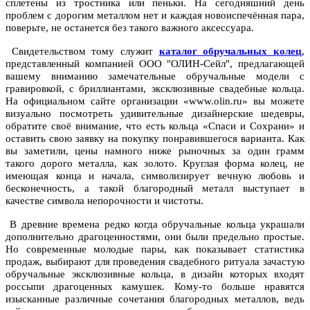
сплетены из тростника или пеньки. На сегодняшний день
проблем с дорогим металлом нет и каждая новоиспечённая пара,
поверьте, не останется без такого важного аксессуара.
Свидетельством тому служит
каталог обручальных колец
,
представленный компанией ООО "ОЛИН-Сейл", предлагающей
вашему вниманию замечательные обручальные модели с
гравировкой, с бриллиантами, эксклюзивные свадебные кольца.
На официальном сайте организации «www.olin.ru» вы можете
визуально посмотреть удивительные дизайнерские шедевры,
обратите своё внимание, что есть кольца «Спаси и Сохрани» и
оставить свою заявку на покупку понравившегося варианта. Как
вы заметили, цены намного ниже рыночных за один грамм
такого дорого металла, как золото. Круглая форма колец, не
имеющая конца и начала, символизирует вечную любовь и
бесконечность, а такой благородный металл выступает в
качестве символа непорочности и чистоты.
В древние времена редко когда обручальные кольца украшали
дополнительно драгоценностями, они были предельно простые.
Но современные молодые пары, как показывает статистика
продаж, выбирают для проведения свадебного ритуала зачастую
обручальные эксклюзивные кольца, в дизайн которых входят
россыпи драгоценных камушек. Кому-то больше нравятся
изысканные различные сочетания благородных металлов, ведь