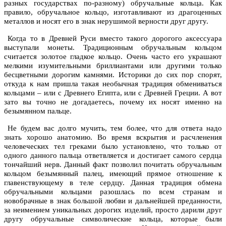
разных государствах по-разному) обручальные кольца. Как
правило, обручальное кольцо, изготавливают из драгоценных
металлов и носят его в знак нерушимой верности друг другу.
Когда то в Древней Руси вместо такого дорогого аксессуара
выступали монеты. Традиционным обручальным кольцом
считается золотое гладкое кольцо. Очень часто его украшают
мелкими изумительными бриллиантами или другими только
бесцветными дорогим камнями. Историки до сих пор спорят,
откуда к нам пришла такая необычная традиция обмениваться
кольцами – или с Древнего Египта, или с Древней Греции. А вот
зато вы точно не догадаетесь, почему их носят именно на
безымянном пальце.
Не будем вас долго мучить, тем более, что для ответа надо
знать хорошо анатомию. Во время вскрытия и расчленения
человеческих тел греками было установлено, что только от
одного данного пальца ответвляется и достигает самого сердца
тончайший нерв. Данный факт позволил почитать обручальным
кольцом безымянный палец, имеющий прямое отношение к
главенствующему в теле сердцу. Данная традиция обмена
обручальными кольцами разошлась по всем странам и
новобрачные в знак большой любви и дальнейшей преданности,
за неимением уникальных дорогих изделий, просто дарили друг
другу обручальные символические кольца, которые были