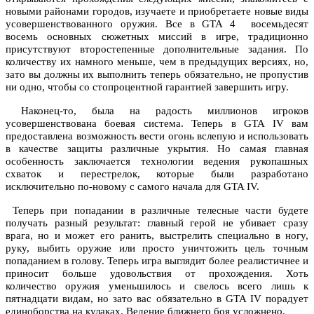
новыми районами городов, изучаете и приобретаете новые виды
усовершенствованного оружия. Все в GTA 4 восемьдесят
восемь основных сюжетных миссий в игре, традиционно
присутствуют второстепенные дополнительные задания. По
количеству их намного меньше, чем в предыдущих версиях, но,
зато вы должны их выполнить теперь обязательно, не пропустив
ни одно, чтобы со стопроцентной гарантией завершить игру.
Наконец-то, была на радость миллионов игроков
усовершенствована боевая система. Теперь в GTA IV вам
предоставлена возможность вести огонь вслепую и использовать
в качестве защиты различные укрытия. Но самая главная
особенность заключается технологии ведения рукопашных
схваток и перестрелок, которые были разработано
исключительно по-новому с самого начала для GTA IV.
Теперь при попадании в различные телесные части будете
получать разный результат: главный герой не убивает сразу
врага, но и может его ранить, выстрелить специально в ногу,
руку, выбить оружие или просто уничтожить цель точным
попаданием в голову. Теперь игра выглядит более реалистичнее и
приносит больше удовольствия от прохождения. Хоть
количество оружия уменьшилось и свелось всего лишь к
пятнадцати видам, но зато вас обязательно в GTA IV порадует
единоборства на кулаках. Ведение ближнего боя усложнено.