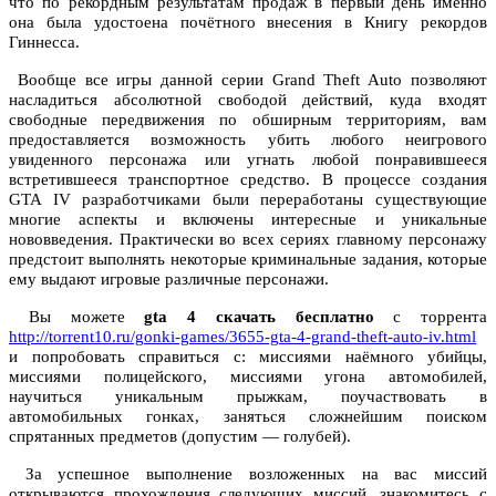
что по рекордным результатам продаж в первый день именно
она была удостоена почётного внесения в Книгу рекордов
Гиннесса.
Вообще все игры данной серии Grand Theft Auto позволяют
насладиться абсолютной свободой действий, куда входят
свободные передвижения по обширным территориям, вам
предоставляется возможность убить любого неигрового
увиденного персонажа или угнать любой понравившееся
встретившееся транспортное средство. В процессе создания
GTA IV разработчиками были переработаны существующие
многие аспекты и включены интересные и уникальные
нововведения. Практически во всех сериях главному персонажу
предстоит выполнять некоторые криминальные задания, которые
ему выдают игровые различные персонажи.
Вы можете
gta 4 скачать бесплатно
с торрента
http://torrent10.ru/gonki-games/3655-gta-4-grand-theft-auto-iv.html
и попробовать справиться с: миссиями наёмного убийцы,
миссиями полицейского, миссиями угона автомобилей,
научиться уникальным прыжкам, поучаствовать в
автомобильных гонках, заняться сложнейшим поиском
спрятанных предметов (допустим — голубей).
За успешное выполнение возложенных на вас миссий
открываются прохождения следующих миссий, знакомитесь с