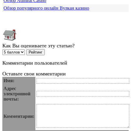
Обзор Admiral Casino
Обзор популярного онлайн Вулкан казино
Как Вы оцениваете эту статью?
Комментарии пользователей
Оставьте свои комментарии
Имя:
Адрес
электронной
почты:
Комментарии: