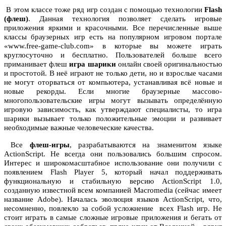
В этом классе тоже ряд игр создан с помощью технологии
Flash
(флеш)
. Данная технология позволяет сделать игровые
приложения яркими и красочными. Все перечисленные выше
классы браузерных игр есть на популярном игровом портале
«www.free-game-club.com» в которые вы можете играть
круглосуточно и бесплатно. Пользователей больше всего
приманивает флеш
игра шарики
онлайн своей оригинальностью
и простотой. В неё играют не только дети, но и взрослые часами
не могут оторваться от компьютера, устанавливая всё новые и
новые рекорды. Если многие браузерные массово-
многопользовательские игры могут вызывать определённую
игровую зависимость, как утверждают специалисты, то игра
шарики вызывает только положительные эмоции и развивает
необходимые важные человеческие качества.
Все
флеш-игры
, разрабатываются на знаменитом языке
ActionScript. Не всегда они пользовались большим спросом.
Интерес и широкомасштабное использование они получили с
появлением Flash Player 5, который начал поддерживать
функциональную и стабильную версию ActionScript 1.0,
созданную известной всем компанией Macromedia (сейчас имеет
название Adobe). Началась эволюция языков ActionScript, что,
несомненно, повлекло за собой усложнение всех Flash игр. Не
стоит играть в самые сложные игровые приложения и бегать от