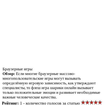
Браузерные игры
Обзор:
Если многие браузерные массово-
многопользовательские игры могут вызывать
определённую игровую зависимость, как утверждают
специалисты, то флеш игра шарики онлайн вызывает
только положительные эмоции и развивает необходимые
важные человеческие качества.
Рейтинг:
1 - количество голосов за статью