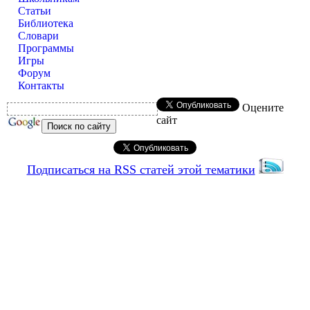
Статьи
Библиотека
Словари
Программы
Игры
Форум
Контакты
Оцените
сайт
Подписаться на RSS статей этой тематики