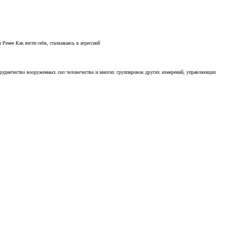
Ренее Как вести себя, сталкиваясь в агрессией
отрудничество вооруженных сил человечества и многих группировок других измерений, управляющих