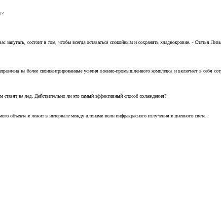
7?
с запугать, состоит в том, чтобы всегда оставаться спокойным и сохранять хладнокровие. - Статья Лизы 
аправлена на более сконцентрированные усилия военно-промышленного комплекса и включает в себя с
м ставят на лед. Действительно ли это самый эффективный способ охлаждения?
ого объекта и лежит в интервале между длинами волн инфракрасного излучения и дневного света.