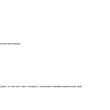
пособом невозможно.
ждение, то тоже есть смысл говорить о возможном лишении родительских прав.