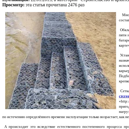
Просмотр:
эта статья прочитана 2476 раз
Многи
соста
Обкла
пяти 
батар
карте
Устан
назна
испол
карье
Подби
крепк
Сетка
стсге
«http
приго
нагру
по истечению определённого времени эксплуатации только возрастает, как н
А происходит это вследствие естественного постепенного процесса пр