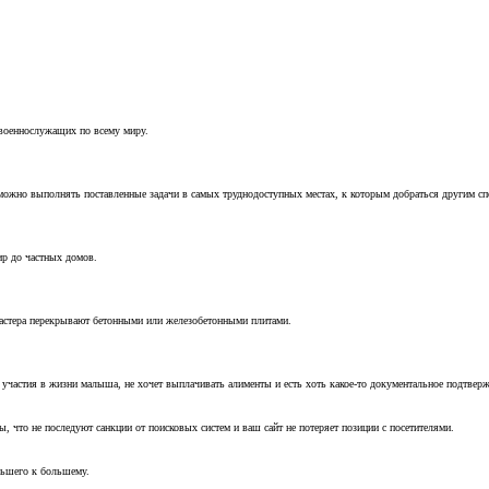
 военнослужащих по всему миру.
можно выполнять поставленные задачи в самых труднодоступных местах, к которым добраться другим с
ир до частных домов.
мастера перекрывают бетонными или железобетонными плитами.
т участия в жизни малыша, не хочет выплачивать алименты и есть хоть какое-то документальное подтвер
, что не последуют санкции от поисковых систем и ваш сайт не потеряет позиции с посетителями.
ньшего к большему.