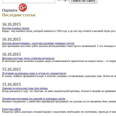
Оцените
Последние статьи
16.10.2015
История военных берцев
Берцы - вид военной обуви, который появился в 1944 году и до сих пор остаётся классикой обуви для
16.10.2015
Покупка автоподъемника – выгодное вложение денежных средств
Для проведения высотных работ покупка автоподъемника станет просто незаменимой. С его помощью 
16.10.2015
Железные входные двери: критерии надежности
В настоящее время железные входные двери устанавливаются практически на каждое жилье – от кварт
15.10.2015
Фундамент на винтовых сваях и другие его разновидности
В основу свайного фундамента входят в качестве основных составляющих отдельные сваи. Потом их 
15.10.2015
Лишение родительских прав отца ребенка
Когда доводится в суде, что ответчик, не имея уважительной причины, больше 6 месяцев не принимае
Партнёрские программы без санкций от поисковых систем
Начиная сотрудничать с какой-либо партнёрской программой, вы должны на сто процентов быть уверены
Раскрутка сайтов
Раскрутка сайтов довольно сложный процесс и выполнять необходимо его постепенно, переходя от ме