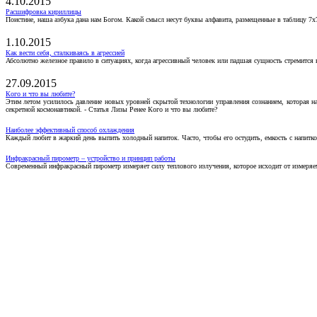
4.10.2015
Расшифровка кириллицы
Поистине, наша азбука дана нам Богом. Какой смысл несут буквы алфавита, размещенные в таблицу 7х
1.10.2015
Как вести себя, сталкиваясь в агрессией
Абсолютно железное правило в ситуациях, когда агрессивный человек или падшая сущность стремится ва
27.09.2015
Кого и что вы любите?
Этим летом усилилось давление новых уровней скрытой технологии управления сознанием, которая н
секретной космонавтикой. - Статья Лизы Ренее Кого и что вы любите?
Наиболее эффективный способ охлаждения
Каждый любит в жаркий день выпить холодный напиток. Часто, чтобы его остудить, емкость с напитко
Инфракрасный пирометр – устройство и принцип работы
Современный инфракрасный пирометр измеряет силу теплового излучения, которое исходит от измеряем