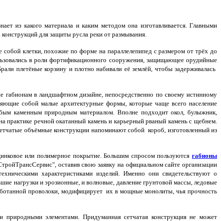
ает из какого материала и каким методом она изготавливается. Главными
конструкций для защиты русла реки от размывания.
 собой клетки, похожие по форме на параллелепипед с размером от трёх до
ользовались в роли фортификационного сооружения, защищающее орудийные
Брали плетёные корзину и плотно набивали её землёй, чтобы задерживалась
е габионам в ландшафтном дизайне, непосредственно по своему истинному
авляющие собой малые архитектурные формы, которые чаще всего население
ым каменным природным материалом. Вполне подходит окол, булыжник,
 на практике речной окатанный камень и карьерный рваный камень с щебнем.
 Сетчатые объёмные конструкции напоминают собой короб, изготовленный из
цинковое или полимерное покрытие. Большим спросом пользуются
габионы
СтройТрансСервис", оставив свою заявку на официальном сайте организации
о-техническими характеристиками изделий. Именно они свидетельствуют о
шие нагрузки и эрозионные, и волновые, давление грунтовой массы, ледовые
работанной проволоки, модифицирует их в мощные монолиты, чья прочность
ми природными элементами. Придуманная сетчатая конструкция не может