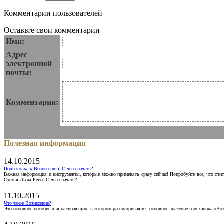
Комментарии пользователей
Оставьте свои комментарии
Имя:
Адрес
электронной
почты:
Комментарии:
Полезная информация
14.10.2015
Подготовка к Вознесению. С чего начать?
Важная информация и инструменты, которые можно применять сразу сейчас! Попробуйте все, что счит
Статья Лизы Ренее С чего начать?
11.10.2015
Что такое Вознесение?
Это основное пособие для начинающих, в котором рассматриваются основное значение и механика «Воз