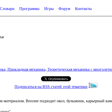
Словари
Программы
Игры
Форум
Контакты
ья
а, Прикладная механика, Теоретическая механика с многолетним
Подписаться на RSS статей этой тематики
материалом. Вполне подходит окол, булыжник, карьерный каме
ктура"