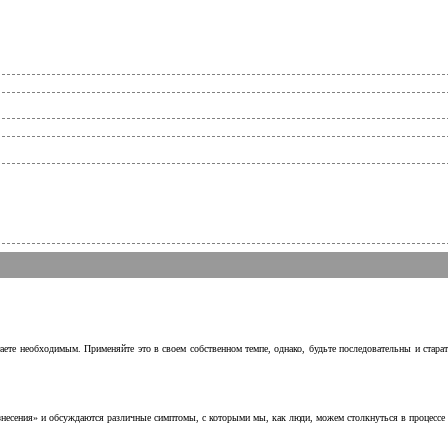
аете необходимым. Применяйте это в своем собственном темпе, однако, будьте последовательны и стара
несения» и обсуждаются различные симптомы, с которыми мы, как люди, можем столкнуться в процессе н