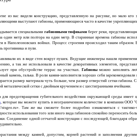
е из вас видели конструкцию, представленную на рисунке, но мало кто зн
вляющими выступают габионы, применяющиеся часто в качестве укрепляющих 
дывается специальными
габионными тюфяками
берег реки, представляющие
на один метр или полтора на один метр. В старинные времена габионы исп
еи в Наполеоновских войнах. Процесс строения происходил таким образом. 
чь противника и пули.
авливали их в виде стен вокруг пушек. Ведущие инженеры нашли применени
чению, а так же использовали в качестве декоративных элементов, предст
ьзует при обустройстве террас на участках.
Габионы
можно заполнять люб
рный камень, галька. В роли камня-заполнителя хорошо себя зарекомендовали
рается размер материала чуть больше, чем размер отверстий сетки габиона.
ой металлической сетки с двойным кручением и с шестигранными ячейками.
 для предотвращения губительного воздействия окружающей среды имеет 
о
, которые вы можете купить в неограниченном количестве в компании ООО "
://stsgeo.ru». Там же вы сможете более подробно ознакомиться с тактик
дности использования того или иного вида габионов спокойно переносить боль
зки. Соединение одной сетчатой конструкции с последующей, благодаря об
еудивительно.
орастания между камней, допустим, корней растений и заполнения други