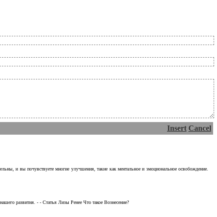
Insert
Cancel
тельны, и вы почувствуете многие улучшения, такие как ментальное и эмоциональное освобождение.
ашего развития. - - Статья Лизы Ренее Что такое Вознесение?